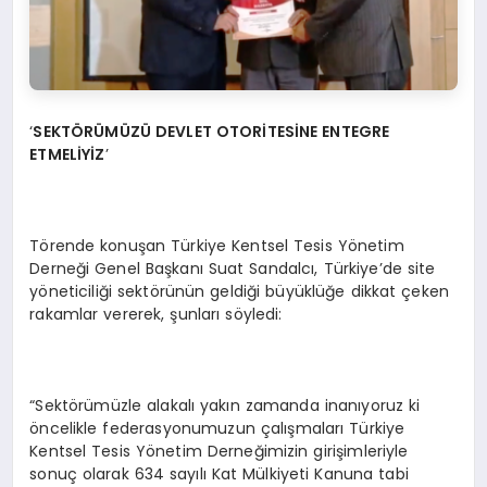
‘
SEKTÖR
Ü
M
Ü
ZÜ
DEVLET OTOR
İ
TES
İ
NE ENTEGRE
ETMEL
İ
Y
İZ
’
Törende konuşan Türkiye Kentsel Tesis Yönetim
Derneği Genel Başkanı Suat Sandalcı, Türkiye’de site
yöneticiliği sektörünün geldiği büyüklüğe dikkat çeken
rakamlar vererek, şunları söyledi:
“Sektörümüzle alakalı yakın zamanda inanıyoruz ki
öncelikle federasyonumuzun çalışmaları Türkiye
Kentsel Tesis Yönetim Derneğimizin girişimleriyle
sonuç olarak 634 sayılı Kat Mülkiyeti Kanuna tabi