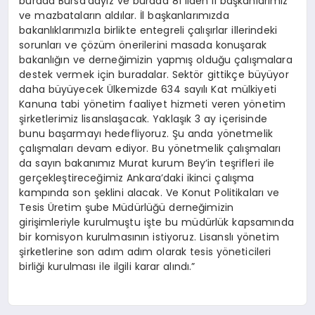
burada Bursa’dayız ve burada 81 ilden il başkanlarımız
ve mazbataların aldılar. İl başkanlarımızda
bakanlıklarımızla birlikte entegreli çalışırlar illerindeki
sorunları ve çözüm önerilerini masada konuşarak
bakanlığın ve derneğimizin yapmış olduğu çalışmalara
destek vermek için buradalar. Sektör gittikçe büyüyor
daha büyüyecek Ülkemizde 634 sayılı Kat mülkiyeti
Kanuna tabi yönetim faaliyet hizmeti veren yönetim
şirketlerimiz lisanslaşacak. Yaklaşık 3 ay içerisinde
bunu başarmayı hedefliyoruz. Şu anda yönetmelik
çalışmaları devam ediyor. Bu yönetmelik çalışmaları
da sayın bakanımız Murat kurum Bey’in teşrifleri ile
gerçekleştireceğimiz Ankara’daki ikinci çalışma
kampında son şeklini alacak. Ve Konut Politikaları ve
Tesis Üretim şube Müdürlüğü derneğimizin
girişimleriyle kurulmuştu işte bu müdürlük kapsamında
bir komisyon kurulmasının istiyoruz. Lisanslı yönetim
şirketlerine son adım adım olarak tesis yöneticileri
birliği kurulması ile ilgili karar alındı.”