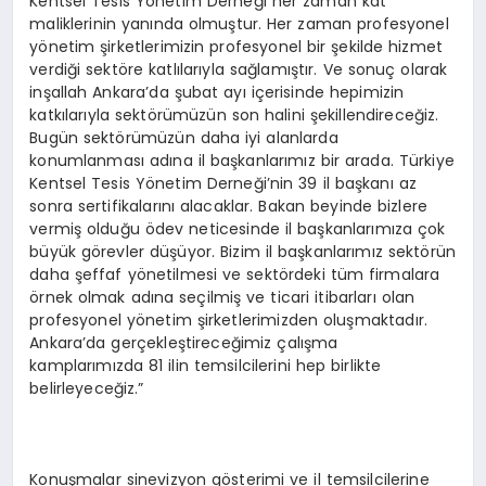
Kentsel Tesis Yönetim Derneği her zaman kat
maliklerinin yanında olmuştur. Her zaman profesyonel
yönetim şirketlerimizin profesyonel bir şekilde hizmet
verdiği sektöre katlılarıyla sağlamıştır. Ve sonuç olarak
inşallah Ankara’da şubat ayı içerisinde hepimizin
katkılarıyla sektörümüzün son halini şekillendireceğiz.
Bugün sektörümüzün daha iyi alanlarda
konumlanması adına il başkanlarımız bir arada. Türkiye
Kentsel Tesis Yönetim Derneği’nin 39 il başkanı az
sonra sertifikalarını alacaklar. Bakan beyinde bizlere
vermiş olduğu ödev neticesinde il başkanlarımıza çok
büyük görevler düşüyor. Bizim il başkanlarımız sektörün
daha şeffaf yönetilmesi ve sektördeki tüm firmalara
örnek olmak adına seçilmiş ve ticari itibarları olan
profesyonel yönetim şirketlerimizden oluşmaktadır.
Ankara’da gerçekleştireceğimiz çalışma
kamplarımızda 81 ilin temsilcilerini hep birlikte
belirleyeceğiz.”
Konuşmalar sinevizyon gösterimi ve il temsilcilerine