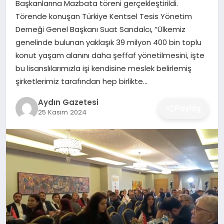
Başkanlarına Mazbata töreni gerçekleştirildi.
MAGAZIN
Törende konuşan Türkiye Kentsel Tesis Yönetim
Derneği Genel Başkanı Suat Sandalcı, “Ülkemiz
SAĞLIK
genelinde bulunan yaklaşık 39 milyon 400 bin toplu
konut yaşam alanını daha şeffaf yönetilmesini, işte
EĞITIM
bu lisanslılarımızla işi kendisine meslek belirlemiş
şirketlerimiz tarafından hep birlikte…
DÜNYA
Aydın Gazetesi
Paylaş
25 Kasım 2024