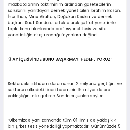
mazbatalarının taktiminim ardından gazetecilerin
sorularını yanıtlayan dernek yöneticileri İbrahim Bozan,
İnci İlhan, Mine Akaltun, Doğukan Keskin ve dernek
başkanı Suat Sandalcı ortak olarak şeffaf yönetimle
toplu konu alanlarında profesyonel tesis ve site
yöneticiliğin oluşturacağı faydalara değindi.
‘
3 AY
İÇ
ER
İSİ
NDE BUNU BA
Ş
ARMAYI HEDEFL
İYORUZ
’
Sektördeki istihdam durumunun 2 milyonu geçtiğini ve
sektörün ülkedeki ticari hacminin 15 milyar dolara
yaklaştığını dile getiren Sandalcı şunları söyledi:
“Ülkemizde yanı zamanda tüm 81 ilimiz de yaklaşık 4
bin şirket tesis yöneticiliği yapmaktadır. Günümüzde 5