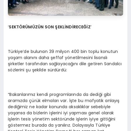
‘
SEKTÖR
Ü
M
Ü
Z
ÜN SON
Ş
EKL
İNDİRECEĞİZ
’
Türkiye’de bulunan 39 milyon 400 bin toplu konutun
yaşam alanını daha şeffaf yönetilmesini lisanslı
şirketler tarafından sağlayacağını dile getiren Sandalcı
sözlerini şu şekilde sürdürdü:
“Bakanlarımız kendi programlarında da dediği gibi
aramızda çürük elmaları var. İşte bu mafyatik anlayış
dediğimiz ne kadar kanunda aksaklıklar sebebiyle
yaşansa da bizlerin işlerini iyi yapması genel olarak
işlerin tesis yönetim sektöründe işlerin iyiye gittiğini
göstermez burada da yanılırız. Dolayısıyla Türkiye