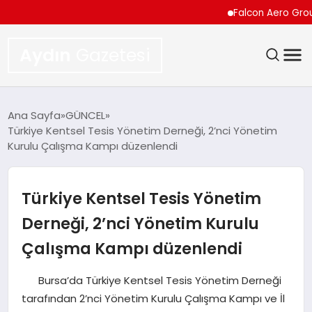
Falcon Aero Group, Kürese
Aydın
Gazetesi
GÜNDEM
Ana Sayfa
GÜNCEL
Türkiye Kentsel Tesis Yönetim Derneği, 2’nci Yönetim
TEKNOLOJI
Kurulu Çalışma Kampı düzenlendi
SPOR
Türkiye Kentsel Tesis Yönetim
EKONOMI
Derneği, 2’nci Yönetim Kurulu
Çalışma Kampı düzenlendi
SIYASET
Bursa’da Türkiye Kentsel Tesis Yönetim Derneği
YAŞAM
tarafından 2’nci Yönetim Kurulu Çalışma Kampı ve İl