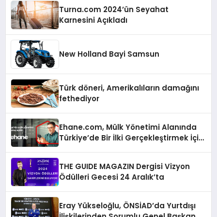
Turna.com 2024’ün Seyahat
Karnesini Açıkladı
New Holland Bayi Samsun
Türk döneri, Amerikalıların damağını
fethediyor
Ehane.com, Mülk Yönetimi Alanında
Türkiye’de Bir İlki Gerçekleştirmek İçin
Yayında
THE GUIDE MAGAZIN Dergisi Vizyon
Ödülleri Gecesi 24 Aralık’ta
Eray Yükseloğlu, ÖNSİAD’da Yurtdışı
İlişkilerinden Sorumlu Genel Başkan