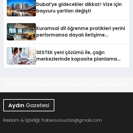
Dubai’ye gidecekler dikkat! Vize için
başvuru şartları değişti
Kuramsal dil öğrenme pratikleri yerini
performansa dayalı iletişime
bırakıyor
SESTEK yeni çözümü ile, çağrı
merkezlerinde kapasite planlama
verimliliğini 4 kat artırıyor
Aydın Haber Gazetesi Kent Gündemi Son dakika Haberleri
Aydın
Gazetesi
Reklam & İşbirliği:
habersonuclari@gmail.com