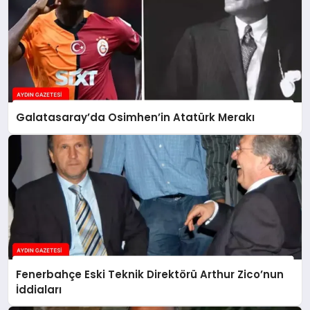
Galatasaray’da Osimhen’in Atatürk Merakı
Fenerbahçe Eski Teknik Direktörü Arthur Zico’nun
İddiaları