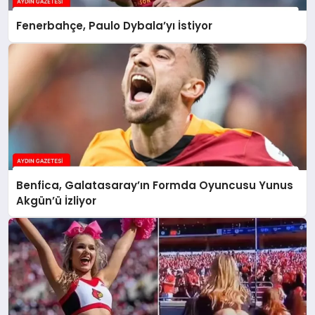
Fenerbahçe, Paulo Dybala’yı İstiyor
Benfica, Galatasaray’ın Formda Oyuncusu Yunus
Akgün’ü İzliyor