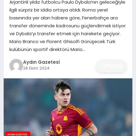
Arjantinli yıldız futbolcu Paulo Dybala’nın geleceğiyle
MAGAZIN
ilgili sürpriz bir iddia ortaya atıldı. Roma yerel
basınında yer alan habere göre, Fenerbahçe ara
SAĞLIK
transfer döneminde kadrosunu güçlendirmek istiyor
ve Dybala’yı transfer etmek için harekete geçiyor.
EĞITIM
Mario Branco ve Florent Ghisolfi Görüşecek Türk
kulübünün sportif direktörü Mario…
DÜNYA
Aydın Gazetesi
Paylaş
28 Ekim 2024