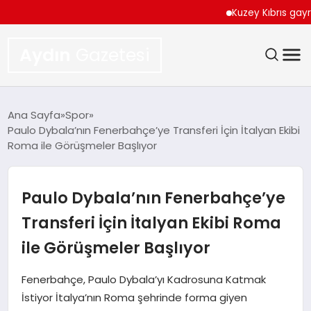
Kuzey Kıbrıs gayrimenk
Aydın
Gazetesi
GÜNDEM
Ana Sayfa
Spor
Paulo Dybala’nın Fenerbahçe’ye Transferi İçin İtalyan Ekibi
TEKNOLOJI
Roma ile Görüşmeler Başlıyor
SPOR
Paulo Dybala’nın Fenerbahçe’ye
EKONOMI
Transferi İçin İtalyan Ekibi Roma
ile Görüşmeler Başlıyor
SIYASET
Fenerbahçe, Paulo Dybala’yı Kadrosuna Katmak
YAŞAM
İstiyor İtalya’nın Roma şehrinde forma giyen