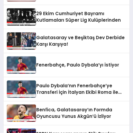
29 Ekim Cumhuriyet Bayramı
Kutlamaları Süper Lig Kulüplerinden
Galatasaray ve Beşiktaş Dev Derbide
Karşı Karşıya!
Fenerbahçe, Paulo Dybala’yı İstiyor
Paulo Dybala’nın Fenerbahçe’ye
Transferi İçin İtalyan Ekibi Roma ile
Görüşmeler Başlıyor
Benfica, Galatasaray’ın Formda
Oyuncusu Yunus Akgün’ü İzliyor