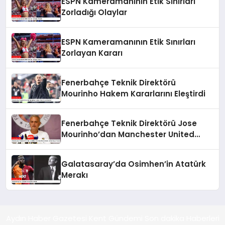
ESPN Kameramanının Etik Sınırları
Zorladığı Olaylar
ESPN Kameramanının Etik Sınırları
Zorlayan Kararı
Fenerbahçe Teknik Direktörü
Mourinho Hakem Kararlarını Eleştirdi
Fenerbahçe Teknik Direktörü Jose
Mourinho’dan Manchester United
Maçı Yorumu
Galatasaray’da Osimhen’in Atatürk
Merakı
Aydın Haber Gazetesi Kent Gündemi Son dakika Haberleri