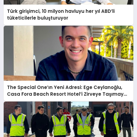
Türk girişimci, 10 milyon havluyu her yıl ABD’li
tüketicilerle buluşturuyor
The Special One’ın Yeni Adresi: Ege Ceylanoğlu,
Casa Fora Beach Resort Hotel’i Zirveye Taşımaya
Geliyor!