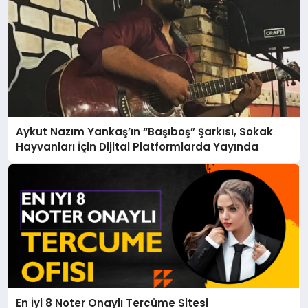
Aykut Nazım Yankaş’ın “Başıboş” Şarkısı, Sokak
Hayvanları İçin Dijital Platformlarda Yayında
En İyi 8 Noter Onaylı Tercüme Sitesi