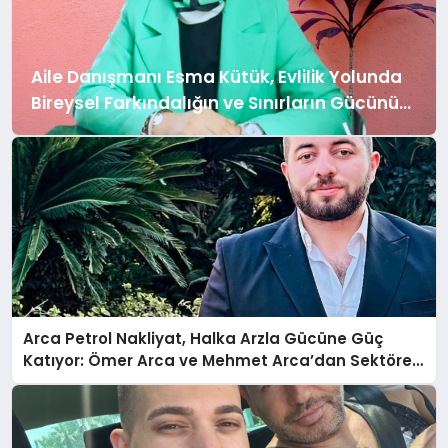
Kömür, sadece bir tedarikçi değil; aynı
zamanda enerji çözümleri sunan bir iş
ortağıdır. Manyal kömürü,...
Aile Danışmanı Esma Kütük, Evlilik Yolunda
Bireysel Farkındalığın ve Sınırların Gücünü
Anlatıyor
Arca Petrol Nakliyat, Halka Arzla Gücüne Güç
Katıyor: Ömer Arca ve Mehmet Arca’dan Sektöre
Güçlü Yatırım