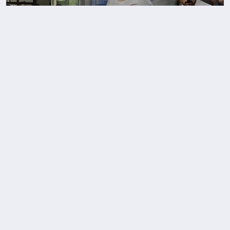
Milli Takım Mağlubiyeti YKS Öğrencisinin Moralini
Bozdu “Böyle Ruhsuz Takım Görmedim”
Anadolu Üniversitesi Yunusemre Kampüsü Spor
Dostu Kampüs Ödülü Aldı