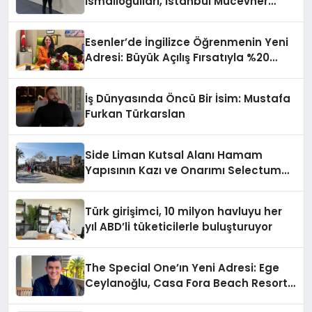
İsmailoğulları, İstanbul Mücevher
Fuarı’nda Parladı ￼
Esenler’de İngilizce Öğrenmenin Yeni
Adresi: Büyük Açılış Fırsatıyla %20
İndirim!
İş Dünyasında Öncü Bir İsim: Mustafa
Furkan Türkarslan
Side Liman Kutsal Alanı Hamam
Yapısının Kazı ve Onarımı Selectum
Hotels&Resorts’un da Katkılarıyla
Tamamlandı
Türk girişimci, 10 milyon havluyu her
yıl ABD’li tüketicilerle buluşturuyor
The Special One’ın Yeni Adresi: Ege
Ceylanoğlu, Casa Fora Beach Resort
Hotel’i Zirveye Taşımaya Geliyor!