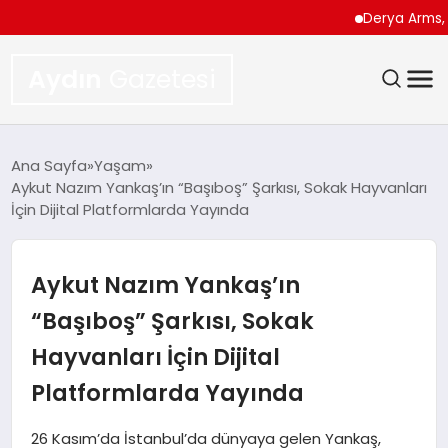
Derya Arms, İstanbul 
Aydın
Gazetesi
GÜNDEM
Ana Sayfa
Yaşam
Aykut Nazım Yankaş’ın “Başıboş” Şarkısı, Sokak Hayvanları
TEKNOLOJI
İçin Dijital Platformlarda Yayında
SPOR
Aykut Nazım Yankaş’ın
EKONOMI
“Başıboş” Şarkısı, Sokak
Hayvanları İçin Dijital
SIYASET
Platformlarda Yayında
YAŞAM
26 Kasım’da İstanbul’da dünyaya gelen Yankaş,