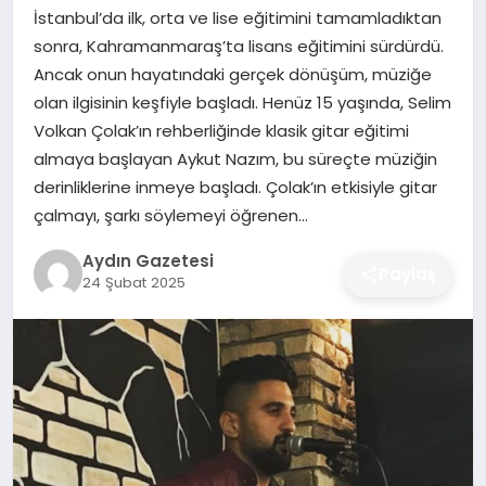
MAGAZIN
İstanbul’da ilk, orta ve lise eğitimini tamamladıktan
sonra, Kahramanmaraş’ta lisans eğitimini sürdürdü.
SAĞLIK
Ancak onun hayatındaki gerçek dönüşüm, müziğe
olan ilgisinin keşfiyle başladı. Henüz 15 yaşında, Selim
EĞITIM
Volkan Çolak’ın rehberliğinde klasik gitar eğitimi
almaya başlayan Aykut Nazım, bu süreçte müziğin
DÜNYA
derinliklerine inmeye başladı. Çolak’ın etkisiyle gitar
çalmayı, şarkı söylemeyi öğrenen…
Aydın Gazetesi
Paylaş
24 Şubat 2025