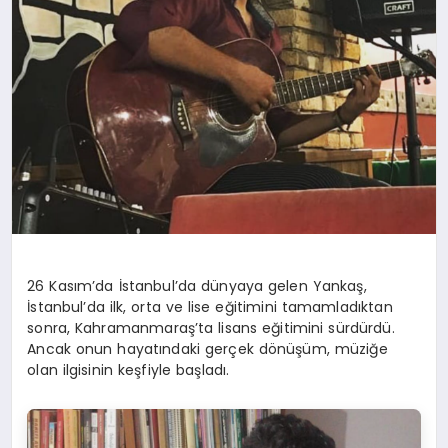
26 Kasım’da İstanbul’da dünyaya gelen Yankaş,
İstanbul’da ilk, orta ve lise eğitimini tamamladıktan
sonra, Kahramanmaraş’ta lisans eğitimini sürdürdü.
Ancak onun hayatındaki gerçek dönüşüm, müziğe
olan ilgisinin keşfiyle başladı.