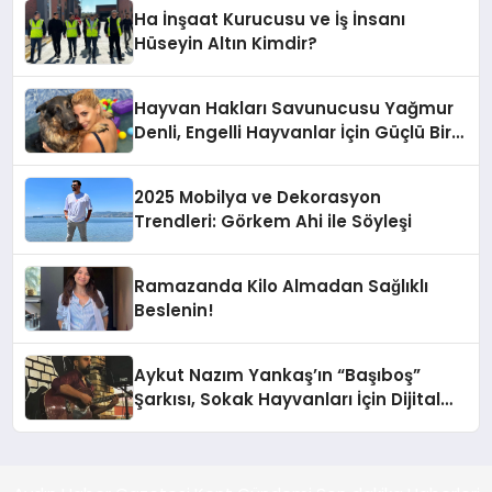
Ha İnşaat Kurucusu ve İş İnsanı
Hüseyin Altın Kimdir?
Hayvan Hakları Savunucusu Yağmur
Denli, Engelli Hayvanlar İçin Güçlü Bir
Adım Atıyor
2025 Mobilya ve Dekorasyon
Trendleri: Görkem Ahi ile Söyleşi
Ramazanda Kilo Almadan Sağlıklı
Beslenin!
Aykut Nazım Yankaş’ın “Başıboş”
Şarkısı, Sokak Hayvanları İçin Dijital
Platformlarda Yayında