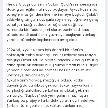
Henüz 15 yaşında, Selim Volkan Çolak’ın rehberliğinde
klasik gitar eğitimi almaya başlayan Aykut Nazım, bu
süreçte müziğin derinliklerine inmeye başladı. Çolak’ın
etkisiyle gitar çalmayı, şarkı söylemeyi öğrenen genç
sanatçı, müziği sadece bir eğlence değil, aynı
zamanda bir ifade biçimi olarak benimsedi. Kısa
sürede kendi bestelerini yazmaya başlayan Yankaş,
yaratıcı sürecinin kapılarını aralamış oldu.
2024 yılı, Aykut Nazım için önemli bir dönüm
noktasıydı. Yakın arkadaşı Umut Özdemir vasıtasıyla
tanıştığı Ömer Adil ile birlikte, hayalini kurduğu müziği
daha geniş bir kitleyle buluşturma fırsatı buldu. Diğer
yandan Ömer Adil ve Ahmet Enes Polat ile müzik
üretmeye devam ediyor.
Aykut Nazım Yankaş, müziğiyle olduğu kadar
duyarlılığıyla da dikkat çekiyor. Sokak hayvanlarının
karşılaştığı zorluklara ve katliama dikkat çekmek
amacıyla, “Başıboş” adlı yeni şarkısını hazırlayan
Yankaş, bu projeyle farkındalık yaratmayı hedefliyor.
Şarkının tüm gelirlerini sokaktaki canlarımıza