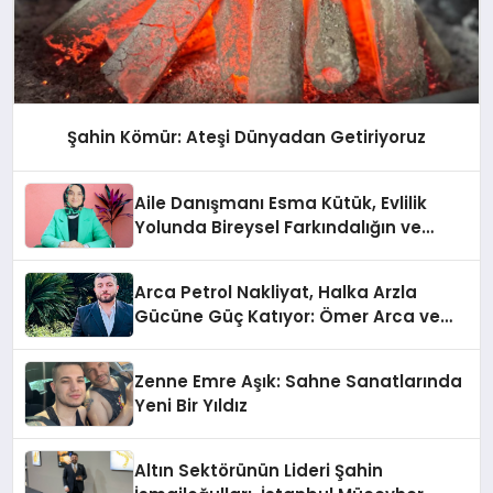
Şahin Kömür: Ateşi Dünyadan Getiriyoruz
Aile Danışmanı Esma Kütük, Evlilik
Yolunda Bireysel Farkındalığın ve
Sınırların Gücünü Anlatıyor
Arca Petrol Nakliyat, Halka Arzla
Gücüne Güç Katıyor: Ömer Arca ve
Mehmet Arca’dan Sektöre Güçlü
Yatırım
Zenne Emre Aşık: Sahne Sanatlarında
Yeni Bir Yıldız
Altın Sektörünün Lideri Şahin