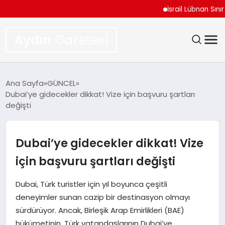
İsrail Lübnan Sınır Müz
Aydın
Gazetesi
GÜNDEM
Ana Sayfa
GÜNCEL
Dubai’ye gidecekler dikkat! Vize için başvuru şartları
TEKNOLOJI
değişti
SPOR
Dubai’ye gidecekler dikkat! Vize
EKONOMI
için başvuru şartları değişti
SIYASET
Dubai, Türk turistler için yıl boyunca çeşitli
deneyimler sunan cazip bir destinasyon olmayı
YAŞAM
sürdürüyor. Ancak, Birleşik Arap Emirlikleri (BAE)
hükümetinin, Türk vatandaşlarının Dubai’ye