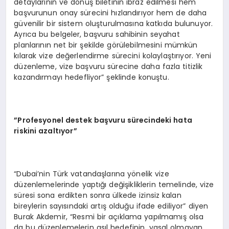
detaylarının ve dönüş biletinin ibraz edilmesi hem
başvurunun onay sürecini hızlandırıyor hem de daha
güvenilir bir sistem oluşturulmasına katkıda bulunuyor.
Ayrıca bu belgeler, başvuru sahibinin seyahat
planlarının net bir şekilde görülebilmesini mümkün
kılarak vize değerlendirme sürecini kolaylaştırıyor. Yeni
düzenleme, vize başvuru sürecine daha fazla titizlik
kazandırmayı hedefliyor” şeklinde konuştu.
”Profesyonel destek başvuru sürecindeki hata
riskini azaltıyor”
“Dubai’nin Türk vatandaşlarına yönelik vize
düzenlemelerinde yaptığı değişikliklerin temelinde, vize
süresi sona erdikten sonra ülkede izinsiz kalan
bireylerin sayısındaki artış olduğu ifade ediliyor” diyen
Burak Akdemir, “Resmi bir açıklama yapılmamış olsa
da bu düzenlemelerin asıl hedefinin, yasal olmayan