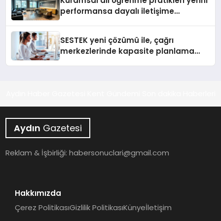
Kuramsal dil öğrenme pratikleri yerini
performansa dayalı iletişime
bırakıyor
SESTEK yeni çözümü ile, çağrı
merkezlerinde kapasite planlama
verimliliğini 4 kat artırıyor
Aydın Haber Gazetesi Kent Gündemi Son dakika Haberleri
Aydın
Gazetesi
Reklam & İşbirliği:
habersonuclari@gmail.com
Hakkımızda
Çerez Politikası
Gizlilik Politikası
Künye
İletişim