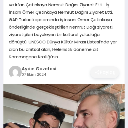
MAGAZIN
ve irfan Çetinkaya Nemrut Dağını Ziyaret Etti İş
İnsanı Ömer Çetinkaya Nemrut Dağını Ziyaret Etti.
SAĞLIK
GAP Turları kapsamında iş insanı Ömer Çetinkaya
önderliğinde gerçekleştirilen Nemrut Dağı ziyareti,
EĞITIM
ziyaretçileri büyüleyen bir kültürel yolculuğa
dönüştü. UNESCO Dünya Kültür Mirası Listesi’nde yer
DÜNYA
alan bu anıtsal alan, Helenistik döneme ait
Kommagene Krallığı’nın…
Aydın Gazetesi
Paylaş
07 Ekim 2024