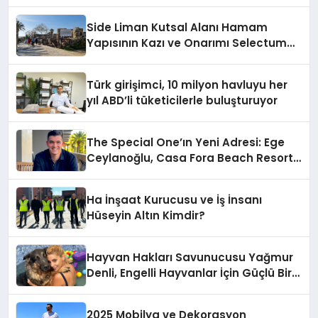
Side Liman Kutsal Alanı Hamam
Yapısının Kazı ve Onarımı Selectum
Hotels&Resorts’un da Katkılarıyla
Tamamlandı
Türk girişimci, 10 milyon havluyu her
yıl ABD’li tüketicilerle buluşturuyor
The Special One’ın Yeni Adresi: Ege
Ceylanoğlu, Casa Fora Beach Resort
Hotel’i Zirveye Taşımaya Geliyor!
Ha İnşaat Kurucusu ve İş İnsanı
Hüseyin Altın Kimdir?
Hayvan Hakları Savunucusu Yağmur
Denli, Engelli Hayvanlar İçin Güçlü Bir
Adım Atıyor
2025 Mobilya ve Dekorasyon