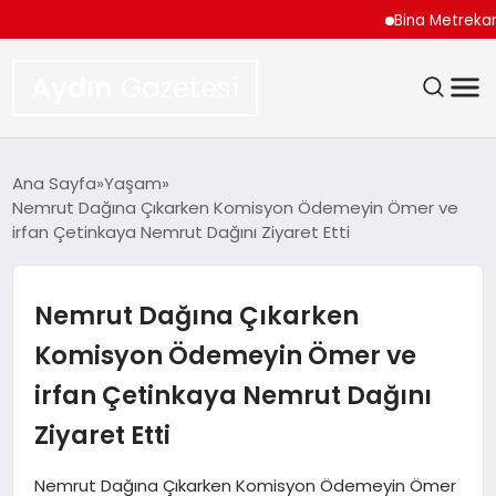
Bina Metrekare İnşaa
Aydın
Gazetesi
GÜNDEM
Ana Sayfa
Yaşam
Nemrut Dağına Çıkarken Komisyon Ödemeyin Ömer ve
TEKNOLOJI
irfan Çetinkaya Nemrut Dağını Ziyaret Etti
SPOR
Nemrut Dağına Çıkarken
EKONOMI
Komisyon Ödemeyin Ömer ve
irfan Çetinkaya Nemrut Dağını
SIYASET
Ziyaret Etti
YAŞAM
Nemrut Dağına Çıkarken Komisyon Ödemeyin Ömer