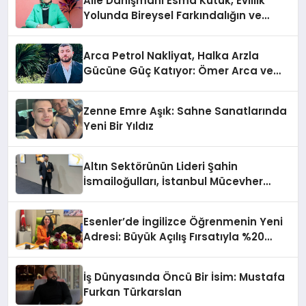
Aile Danışmanı Esma Kütük, Evlilik
Yolunda Bireysel Farkındalığın ve
Sınırların Gücünü Anlatıyor
Arca Petrol Nakliyat, Halka Arzla
Gücüne Güç Katıyor: Ömer Arca ve
Mehmet Arca’dan Sektöre Güçlü
Yatırım
Zenne Emre Aşık: Sahne Sanatlarında
Yeni Bir Yıldız
Altın Sektörünün Lideri Şahin
İsmailoğulları, İstanbul Mücevher
Fuarı’nda Parladı ￼
Esenler’de İngilizce Öğrenmenin Yeni
Adresi: Büyük Açılış Fırsatıyla %20
İndirim!
İş Dünyasında Öncü Bir İsim: Mustafa
Furkan Türkarslan