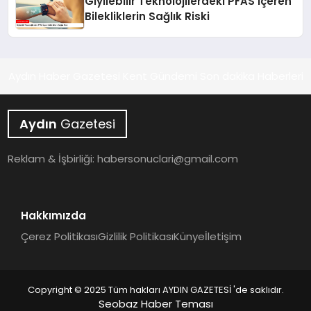
Giyilebilir Teknolojilerdeki PFAS İçeren
Bilekliklerin Sağlık Riski
Aydın Haber Gazetesi Kent Gündemi Son dakika Haberleri
Aydın
Gazetesi
Reklam & İşbirliği:
habersonuclari@gmail.com
Hakkımızda
Çerez Politikası
Gizlilik Politikası
Künye
İletişim
Copyright © 2025 Tüm hakları AYDIN GAZETESİ 'de saklıdır.
Seobaz Haber Teması