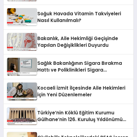
Manipülasyon İddialarına Yanıt Verdi
Soğuk Havada Vitamin Takviyeleri
Nasıl Kullanılmalı?
Bakanlık, Aile Hekimliği Geçişinde
Yapılan Değişiklikleri Duyurdu
Sağlık Bakanlığının Sigara Bırakma
Hattı ve Poliklinikleri Sigara
Bağımlılığıyla Mücadele Ediyor
Kocaeli İzmit İlçesinde Aile Hekimleri
İçin Yeni Düzenlemeler
Türkiye’nin Köklü Eğitim Kurumu
Gülhane’nin 126. Kuruluş Yıldönümü
Anıtkabir’de Kutlandı