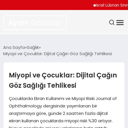
İsrail Lübnan Sınır Mü
Aydın
Gazetesi
GÜNDEM
Ana Sayfa
Sağlık
Miyopi ve Çocuklar: Dijital Çağın Göz Sağlığı Tehlikesi
TEKNOLOJI
SPOR
Miyopi ve Çocuklar: Dijital Çağın
Göz Sağlığı Tehlikesi
EKONOMI
Çocuklarda Ekran Kullanımı ve Miyopi Riski Journal of
SIYASET
Ophthalmology dergisinde yayımlanan bir
araştırmaya göre, günde 2 saatten fazla dijital
YAŞAM
ekran kullanan çocuklarda miyopi riski %30 artıyor.