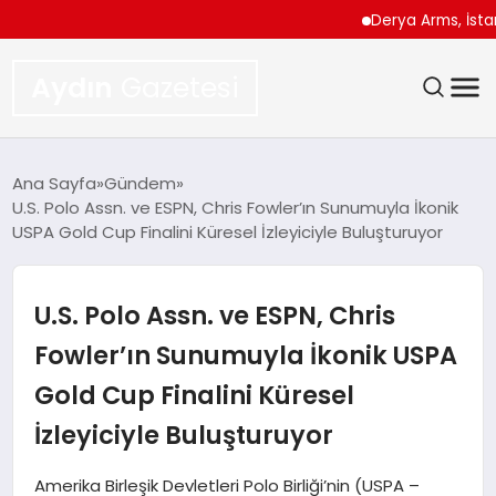
Derya Arms, İstanbul Pro
Aydın
Gazetesi
GÜNDEM
Ana Sayfa
Gündem
U.S. Polo Assn. ve ESPN, Chris Fowler’ın Sunumuyla İkonik
TEKNOLOJI
USPA Gold Cup Finalini Küresel İzleyiciyle Buluşturuyor
SPOR
U.S. Polo Assn. ve ESPN, Chris
EKONOMI
Fowler’ın Sunumuyla İkonik USPA
Gold Cup Finalini Küresel
SIYASET
İzleyiciyle Buluşturuyor
YAŞAM
Amerika Birleşik Devletleri Polo Birliği’nin (USPA –