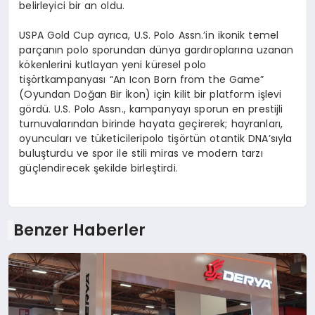
belirleyici bir an oldu.
USPA Gold Cup ayrıca, U.S. Polo
Assn
.’in ikonik temel
parçanın polo sporundan dünya gardıroplarına uzanan
k
ö
kenlerini
kutlayan yeni
kü
resel polo
ti
şört
kampanyası
“An Icon Born from the Game”
(
Oyundan
Do
ğan
Bir İkon) için kilit bir platform işlevi
g
ö
rdü
. U.S. Polo
Assn
., kampanyayı sporun en prestijli
turnuvalarından birinde hayata geçirerek; hayranları,
oyuncuları
ve
t
üketicileri
polo tişörtün otantik DNA’sıyla
buluşturdu ve spor ile stili miras ve modern tarzı
güçlendirecek şekilde birleştirdi.
Benzer Haberler