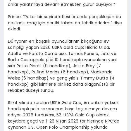
anlar yaratmaya devam etmekten gurur duyuyor.”
Prince
, “Rekor bir seyirci kitlesi
ö
nünde gerçekleşen bu
destansı maç için her iki takımı da tebrik ederim,” diye
ekledi.
Dünyanı
n en ba
şarılı
oyuncularının birçoğuna ev
sahipliği yapan 2026 USPA Gold Cup;
Hilario
Ulloa
,
Adolfo
ve
Poroto
Cambiaso
, Tomas
Panelo
,
Jeta
ve
Barto
Castagnola
gibi 10 handikaplı oyuncuların yanı
sı
ra Polito Pieres (9 handikap), Jesse Bray (7
handikap), Rufino Merlos (6 handikap), Mackenzie
Weisz (6 handikap) ve gen
ç yıldız
Timmy
Dutta (4
handikap) gibi isimlerle bir kez daha olağanüstü bir
rekabet düzeyi sundu.
1974 yılında kurulan USPA Gold Cup, Amerikan yüksek
handikaplı polo sezonunun köşe taşı olmaya devam
ediyor. 2026 turnuvası, 52. USPA Gold Cup olarak
kayıtlara geçti ve 1-26 Nisan 2026 tarihlerinde
NPC’de
oynanan U.S. Open Polo Championship yolunda