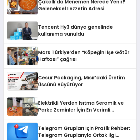
Çakallı’da Menemen Nerede Yenir?
Geleneksel Lezzetin Adresi
Tencent Hy3 dünya genelinde
kullanıma sunuldu
Mars Türkiye’den “Köpeğini İşe Götür
Haftası” çağrısı
Cesur Packaging, Mısır’daki Üretim
Üssünü Büyütüyor
Elektrikli Yerden Isıtma Seramik ve
Parke Zeminler İçin En Verimli
Çözümler
Telegram Grupları İçin Pratik Rehber:
Telegram Gruplarıyla Ortak İlgi