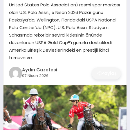
MAGAZIN
United States Polo Association) resmi spor markası
olan U.S. Polo Assn., 5 Nisan 2026 Pazar günü
SAĞLIK
Paskalya’da, Wellington, Florida’daki USPA National
Polo Center’da (NPC), U.S. Polo Assn. Stadyum
EĞITIM
Sahası’nda rekor bir seyirci kitlesinin önünde
düzenlenen USPA Gold Cup®’ı gururla destekledi.
DÜNYA
Amerika Birleşik Devletleri’ndeki en prestijli ikinci
turnuva ve…
Aydın Gazetesi
Paylaş
07 Nisan 2026