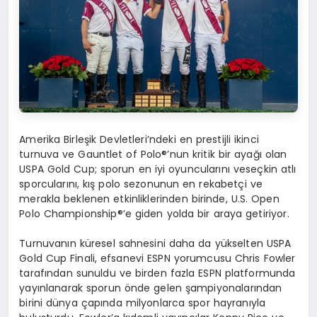
Amerika Birleşik Devletleri’ndeki en prestijli ikinci
turnuva ve
Gauntlet
of Polo®’
nun
kritik bir ayağı olan
USPA Gold Cup; sporun en iyi oyuncularını
ve
se
çkin
atlı
sporcularını, kış polo sezonunun en rekabetçi ve
merakla beklenen etkinliklerinden birinde, U.S. Open
Polo
Championship®’e
giden yolda bir araya getiriyor.
Turnuvanın küresel sahnesini daha da yükselten USPA
Gold Cup Finali, efsanevi ESPN yorumcusu Chris
Fowler
tarafından sunuldu ve birden fazla ESPN platformunda
yayınlanarak sporun
ö
nde
gelen şampiyonalarından
birini dünya çapında milyonlarca spor hayranıyla