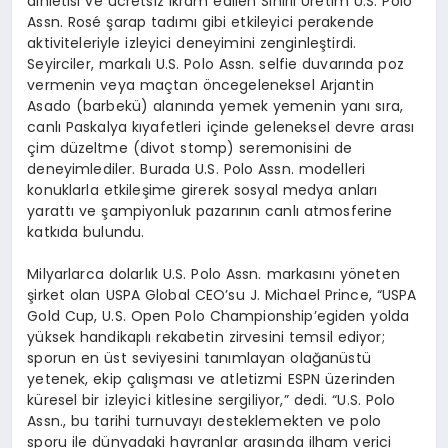
dinletisi ve ücretsiz ikram edilen Sınırlı Üretim U.S. Polo
Assn
.
Rosé
şarap tadımı gibi etkileyici perakende
aktiviteleriyle izleyici deneyimini zenginleştirdi.
Seyirciler, markalı U.S. Polo
Assn
.
selfie
duvarında poz
vermenin veya maçtan
ö
nce
geleneksel Arjantin
Asado
(barbekü) alanında yemek yemenin yanı sıra,
canlı Paskalya kıyafetleri içinde geleneksel devre arası
çim düzeltme (
divot
stomp
) seremonisini de
deneyimlediler. Burada U.S. Polo
Assn
.
modelleri
konuklarla etkileşime girerek sosyal medya anları
yarattı
ve
şampiyonluk pazarının canlı atmosferine
katkıda bulundu.
Milyarlarca dolarlık U.S. Polo
Assn
.
markasını
y
ö
neten
şirket olan USPA Global CEO’su J. Michael
Prince
, “USPA
Gold Cup, U.S. Open Polo
Championship’e
giden yolda
yüksek handikaplı rekabetin zirvesini temsil ediyor;
sporun en üst
seviyesini tanımlayan olağanüstü
yetenek, ekip çalış
mas
ı
ve
atletizmi
ESPN
üzerinden
küresel bir izleyici kitlesine sergiliyor,” dedi. “U.S. Polo
Assn
., bu tarihi turnuvayı desteklemekten ve polo
sporu ile dünyadaki hayranlar arasında ilham verici