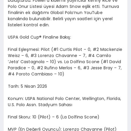
buluşturdu.
Fowler’a
kıdemli yayıncılar
Kenny
Rice ve
Polo Onur Listesi üyesi Adam
Snow
eşlik etti. Turnuva
finalinin ek dağıtımı
Global Polo’nun YouTube
kanalında bulunabilir. Belirli yayın saatleri için yerel
listeleri kontrol edin.
USPA Gold Cup
® Finaline Bakış:
Final E
şleşmesi
:
Pilot (#1 Curtis Pilot – 0, #2 Mackenzie
Weisz – 6, #3 Lorenzo
Chavanne
– 7, #4 Camilo
‘
Jeta’ Castagnola – 10) vs. La Dolfina Scone (#1 David
Paradice – 0, #2 Rufino Merlos – 6, #3 Jesse Bray – 7,
#4 Poroto Cambiaso – 10)
Tarih:
5 Nisan 2026
Konum:
USPA National Polo Center, Wellington, Florida,
U.S. Polo Assn. Stadyum Sahas
ı
Final Skoru:
10 (Pilot) – 6 (La Dolfina Scone)
MVP (En De
ğerli
Oyuncu):
Lorenzo Chavanne (Pilot)