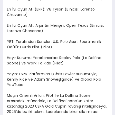
En
İyi Oyun Atı
(BPP):
V8 Tyson (Binicisi: Lorenzo
Chavanne)
En
İyi Oyun Atı, Arjantin
Menş
eli:
Open Texas (Binicisi:
Lorenzo Chavanne)
YETI Tarafından Sunulan U.S. Polo
Assn
. Sportmenlik
Ödülü:
Curtis Pilot (Pilot)
Hayır Kurumu Yararlanıcıları:
Replay Polo (La Dolfina
Scone) ve Work To Ride (Pilot)
Yayı
n:
ESPN Platformları (Chris
Fowler
sunumuyla,
Kenny
Rice ve Adam
Snow
eşliğinde) ve Global Polo
YouTube
Maçın Önemli Anları:
Pilot ile La
Dolfina
Scone
arasındaki mücadele, La
Dolfina
Scone’un
zafer
kazandığı
2023 USPA Gold Cup’
ın
r
ö
van
şı
niteliğindeydi.
2026’da bu iki takım, kadrolarında birer aile mirası