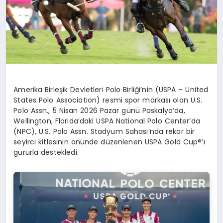
Amerika Birleşik Devletleri Polo Birliği’nin (
USPA –
United
States
Polo
Association
) resmi spor markası olan
U.S.
Polo Assn.
,
5 Nisan 2026 Pazar günü
Paskalya’da
,
Wellington, Florida’daki USPA
National
Polo Center’da
(NPC), U.S. Polo
Assn
. Stadyum Sahası’nda rekor bir
seyirci kitlesinin
ö
nünde düzenlenen USPA Gold
Cup®’ı
gururla destekledi.