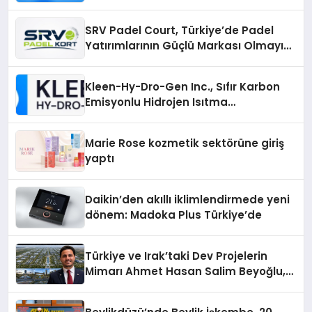
Alanlarında Buluşun
SRV Padel Court, Türkiye’de Padel
Yatırımlarının Güçlü Markası Olmayı
Sürdürüyor
Kleen-Hy-Dro-Gen Inc., Sıfır Karbon
Emisyonlu Hidrojen Isıtma
Teknolojisinde ISO ve TSSA
Düzenleyici Onaylarını Aldı
Marie Rose kozmetik sektörüne giriş
yaptı
Daikin’den akıllı iklimlendirmede yeni
dönem: Madoka Plus Türkiye’de
Türkiye ve Irak’taki Dev Projelerin
Mimarı Ahmet Hasan Salim Beyoğlu,
10 Milyon Metrekarelik “Al Yusuf
Holding Industrial City” Projesini