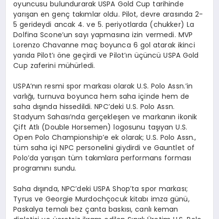
oyuncusu bulundurarak USPA Gold Cup tarihinde
yarış
an en gen
ç takımlar oldu. Pilot, devre arasında 2-
5 gerideydi ancak 4. ve 5. periyotlarda (
chukker
) La
Dolfina
Scone’un
sayı yapmasına izin vermedi. MVP
Lorenzo
Chavanne
maç boyunca 6 gol atarak ikinci
yarı
da Pilot’
ı öne geçirdi ve
Pilot’ın
üçüncü USPA Gold
Cup zaferini mühürledi.
USPA’nın
resmi spor markası olarak U.S. Polo
Assn
.’in
varlığı, turnuva boyunca hem saha içinde hem de
saha dışında hissedildi.
NPC’deki
U.S. Polo
Assn
.
Stadyum Sahası’nda gerçekleşen ve markanın ikonik
Ç
ift
Atl
ı (
Double
Horsemen
) logosunu taşıyan U.S.
Open Polo
Championship’e
ek olarak; U.S. Polo
Assn
.,
tüm saha içi NPC personelini giydirdi ve
Gauntlet
of
Polo’da yarışan tüm takımlara performans forması
programını sundu.
Saha dışında,
NPC’deki
USPA
Shop’ta
spor markası;
Tyrus
ve
Georgie
Murdoch
çocuk kitabı imza günü,
Paskalya temalı bez çanta baskısı, canlı keman