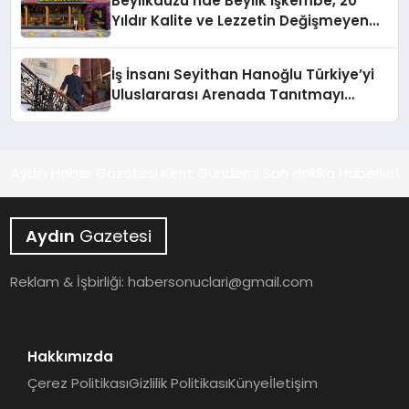
Beylikdüzü’nde Beylik İşkembe, 20
Hayata Geçirecek
Yıldır Kalite ve Lezzetin Değişmeyen
Adresi
İş İnsanı Seyithan Hanoğlu Türkiye’yi
Uluslararası Arenada Tanıtmayı
Hedefliyor
Aydın Haber Gazetesi Kent Gündemi Son dakika Haberleri
Aydın
Gazetesi
Reklam & İşbirliği:
habersonuclari@gmail.com
Hakkımızda
Çerez Politikası
Gizlilik Politikası
Künye
İletişim