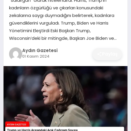
“saldırgan” olarak nitelendirdi. Harris, Trump’ın
MAGAZIN
kadınların özgürlüğü ve çıkarları konusundaki
zekalarına saygı duymadığını belirterek, kadınlara
SAĞLIK
güvendiklerini vurguladı. Trump, Biden ve Harris
Yönetimini Eleştirdi Eski Başkan Trump,
EĞITIM
Wisconsin’deki bir mitingde, Başkan Joe Biden ve…
DÜNYA
Aydın Gazetesi
Paylaş
01 Kasım 2024