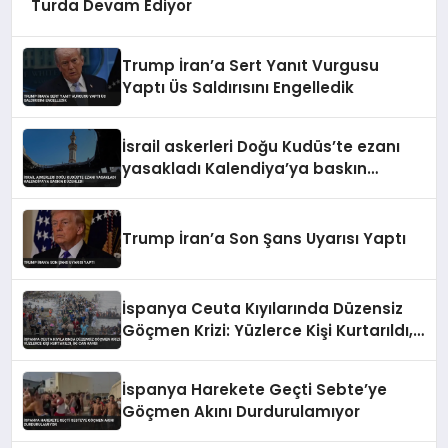
Turda Devam Ediyor
Trump İran’a Sert Yanıt Vurgusu
Yaptı Üs Saldırısını Engelledik
İsrail askerleri Doğu Kudüs’te ezanı
yasakladı Kalendiya’ya baskın
düzenledi
Trump İran’a Son Şans Uyarısı Yaptı
İspanya Ceuta Kıyılarında Düzensiz
Göçmen Krizi: Yüzlerce Kişi Kurtarıldı,
İki Can Kaybı
İspanya Harekete Geçti Sebte’ye
Göçmen Akını Durdurulamıyor