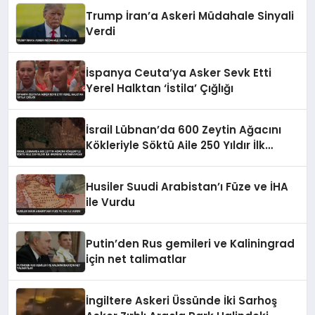
Trump İran’a Askeri Müdahale Sinyali
Verdi
İspanya Ceuta’ya Asker Sevk Etti
Yerel Halktan ‘İstila’ Çığlığı
İsrail Lübnan’da 600 Zeytin Ağacını
Kökleriyle Söktü Aile 250 Yıldır İlk
Hasadını Yapamayacak
Husiler Suudi Arabistan’ı Füze ve İHA
ile Vurdu
Putin’den Rus gemileri ve Kaliningrad
için net talimatlar
İngiltere Askeri Üssünde İki Sarhoş