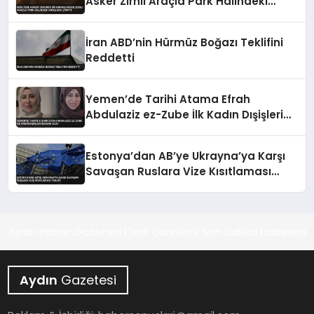
Asker Zırhlı Araçla Park Halindeki
Araçlara Çarptı
İran ABD’nin Hürmüz Boğazı Teklifini
Reddetti
Yemen’de Tarihi Atama Efrah
Abdulaziz ez-Zube İlk Kadın Dışişleri
Bakanı Oldu
Estonya’dan AB’ye Ukrayna’ya Karşı
Savaşan Ruslara Vize Kısıtlaması
Teklifi
Aydın Haber Gazetesi Kent Gündemi Son dakika Haberleri
Aydın
Gazetesi