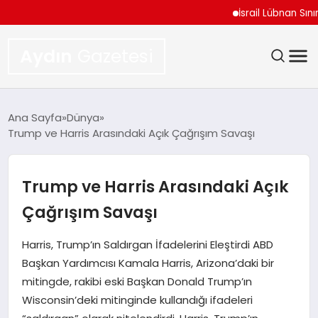
İsrail Lübnan Sınır Mü
Aydın
Gazetesi
GÜNDEM
Ana Sayfa
Dünya
Trump ve Harris Arasındaki Açık Çağrışım Savaşı
TEKNOLOJI
SPOR
Trump ve Harris Arasındaki Açık
Çağrışım Savaşı
EKONOMI
Harris, Trump’ın Saldırgan İfadelerini Eleştirdi ABD
SIYASET
Başkan Yardımcısı Kamala Harris, Arizona’daki bir
mitingde, rakibi eski Başkan Donald Trump’ın
YAŞAM
Wisconsin’deki mitinginde kullandığı ifadeleri