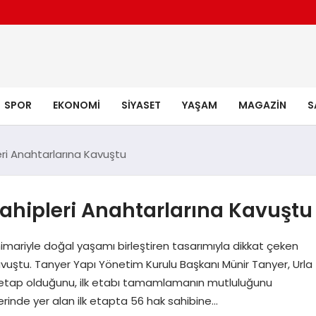
SPOR
EKONOMI
SIYASET
YAŞAM
MAGAZIN
S
eri Anahtarlarına Kavuştu
Sahipleri Anahtarlarına Kavuştu
mariyle doğal yaşamı birleştiren tasarımıyla dikkat çeken
avuştu. Tanyer Yapı Yönetim Kurulu Başkanı Münir Tanyer, Urla
etap olduğunu, ilk etabı tamamlamanın mutluluğunu
erinde yer alan ilk etapta 56 hak sahibine…