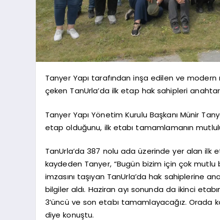
Tanyer Yapı tarafından inşa edilen ve modern m
çeken TanUrla’da ilk etap hak sahipleri anahtar
Tanyer Yapı Yönetim Kurulu Başkanı Münir Tany
etap olduğunu, ilk etabı tamamlamanın mutlulu
TanUrla’da 387 nolu ada üzerinde yer alan ilk et
kaydeden Tanyer, “Bugün bizim için çok mutlu b
imzasını taşıyan TanUrla’da hak sahiplerine anaht
bilgiler aldı. Haziran ayı sonunda da ikinci etab
3’üncü ve son etabı tamamlayacağız. Orada konut
diye konuştu.