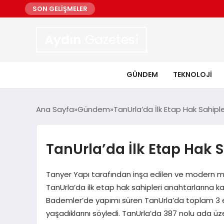
SON GELİŞMELER
Aydın
Gazetesi
GÜNDEM
TEKNOLOJI
Ana Sayfa
Gündem
TanUrla’da İlk Etap Hak Sahipl
TanUrla’da İlk Etap Hak 
Tanyer Yapı tarafından inşa edilen ve modern mi
TanUrla’da ilk etap hak sahipleri anahtarlarına k
Bademler’de yapımı süren TanUrla’da toplam 3 
yaşadıklarını söyledi. TanUrla’da 387 nolu ada üz