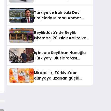
dönem: Madoka Plus
Türkiye’de
Türkiye ve Irak’taki Dev
Projelerin Mimarı Ahmet
Hasan Salim Beyoğlu, 10
Milyon Metrekarelik “Al Yusuf
Beylikdüzü’nde Beylik
Holding Industrial City”
İşkembe, 20 Yıldır Kalite ve
Projesini Hayata Geçirecek
Lezzetin Değişmeyen Adresi
İş İnsanı Seyithan Hanoğlu
Türkiye’yi Uluslararası
Arenada Tanıtmayı
Hedefliyor
Mirabellix, Türkiye’den
dünyaya uzanan güçlü
büyümesini sürdürüyor