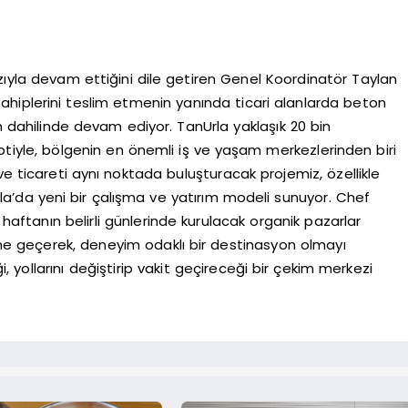
zıyla devam ettiğini dile getiren Genel Koordinatör Taylan
 sahiplerini teslim etmenin yanında ticari alanlarda beton
dahilinde devam ediyor. TanUrla yaklaşık 20 bin
eptiyle, bölgenin en önemli iş ve yaşam merkezlerinden biri
ve ticareti aynı noktada buluşturacak projemiz, özellikle
 Urla’da yeni bir çalışma ve yatırım modeli sunuyor. Chef
 haftanın belirli günlerinde kurulacak organik pazarlar
sine geçerek, deneyim odaklı bir destinasyon olmayı
i, yollarını değiştirip vakit geçireceği bir çekim merkezi