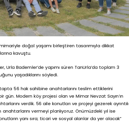
imariyle doğal yaşamı birleştiren tasarımıyla dikkat
larına kavuştu.
er, Urla Bademler’de yapımı süren TanUrla’da toplam 3
ğunu yaşadıklarını söyledi.
apta 56 hak sahibine anahtarlarını teslim ettiklerini
ir gün. Modern köy projesi olan ve Mimar Nevzat Sayın’ın
arlarını verdik. 56 aile konutları ve projeyi gezerek ayrıntılı
ın anahtarlarını vermeyi planlıyoruz. Önümüzdeki yıl ise
ların yanı sıra; ticari ve sosyal alanlar da yer alacak”