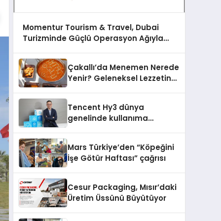
Momentur Tourism & Travel, Dubai
Turizminde Güçlü Operasyon Ağıyla
Fark Yaratıyor
Çakallı’da Menemen Nerede
Yenir? Geleneksel Lezzetin
Adresi
Tencent Hy3 dünya
genelinde kullanıma
sunuldu
Mars Türkiye’den “Köpeğini
İşe Götür Haftası” çağrısı
Cesur Packaging, Mısır’daki
Üretim Üssünü Büyütüyor