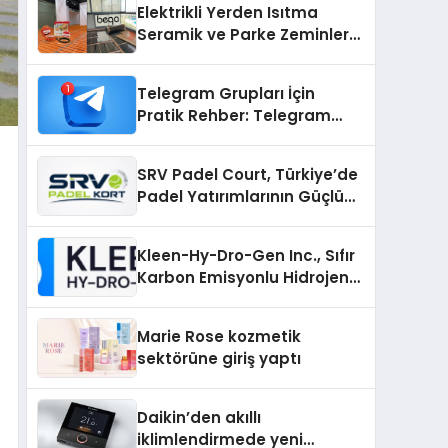
Elektrikli Yerden Isıtma
Seramik ve Parke Zeminler
İçin En Verimli Çözümler
Telegram Grupları İçin
Pratik Rehber: Telegram
Gruplarıyla Ortak İlgi
Alanlarında Buluşun
SRV Padel Court, Türkiye’de
Padel Yatırımlarının Güçlü
Markası Olmayı Sürdürüyor
Kleen-Hy-Dro-Gen Inc., Sıfır
Karbon Emisyonlu Hidrojen
Isıtma Teknolojisinde ISO ve
TSSA Düzenleyici Onaylarını
Marie Rose kozmetik
Aldı
sektörüne giriş yaptı
Daikin’den akıllı
iklimlendirmede yeni