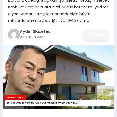
borcunu ödediğini açıklamıştı. Serdar Ortaç’ın Servet
MAGAZIN
Kaybı ve Borçları “Para bitti, bütün kazancımı yedim”
diyen Serdar Ortaç, kumar nedeniyle büyük
SAĞLIK
miktarda para kaybettiğini ve 10-15 evini,…
EĞITIM
Aydın Gazetesi
Paylaş
04 Kasım 2024
DÜNYA