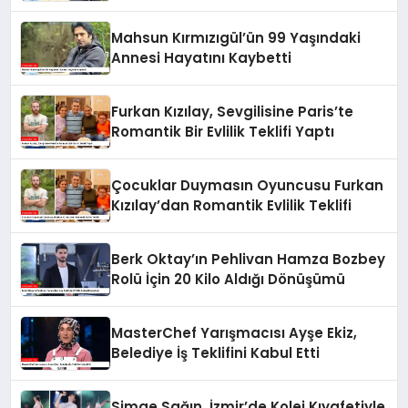
Kaybetti
Mahsun Kırmızıgül’ün 99 Yaşındaki
Annesi Hayatını Kaybetti
Furkan Kızılay, Sevgilisine Paris’te
Romantik Bir Evlilik Teklifi Yaptı
Çocuklar Duymasın Oyuncusu Furkan
Kızılay’dan Romantik Evlilik Teklifi
Berk Oktay’ın Pehlivan Hamza Bozbey
Rolü İçin 20 Kilo Aldığı Dönüşümü
MasterChef Yarışmacısı Ayşe Ekiz,
Belediye İş Teklifini Kabul Etti
Simge Sağın, İzmir’de Kolej Kıyafetiyle