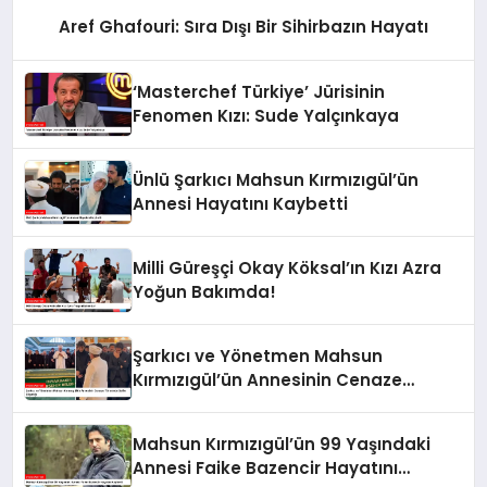
Aref Ghafouri: Sıra Dışı Bir Sihirbazın Hayatı
‘Masterchef Türkiye’ Jürisinin
Fenomen Kızı: Sude Yalçınkaya
Ünlü Şarkıcı Mahsun Kırmızıgül’ün
Annesi Hayatını Kaybetti
Milli Güreşçi Okay Köksal’ın Kızı Azra
Yoğun Bakımda!
Şarkıcı ve Yönetmen Mahsun
Kırmızıgül’ün Annesinin Cenaze
Töreninde Selfie Çılgınlığı
Mahsun Kırmızıgül’ün 99 Yaşındaki
Annesi Faike Bazencir Hayatını