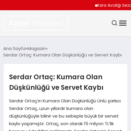
Kara Avcılığı Sezonu 
Aydın
Gazetesi
GÜNDEM
Ana Sayfa
Magazin
Serdar Ortaç: Kumara Olan Düşkünlüğü ve Servet Kaybı
TEKNOLOJI
SPOR
Serdar Ortaç: Kumara Olan
Düşkünlüğü ve Servet Kaybı
EKONOMI
Serdar Ortaç’ın Kumara Olan Düşkünlüğü Ünlü şarkıcı
SIYASET
Serdar Ortaç, uzun yıllardır kumara olan
düşkünlüğüyle bilinir ve bu sebeple büyük bir servet
YAŞAM
kaybı yaşamıştır. Ortaç, son olarak 15 milyon TL’lik