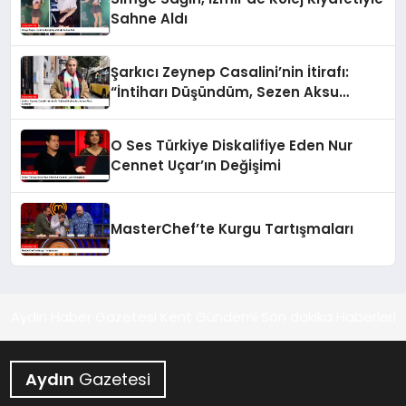
Sahne Aldı
Şarkıcı Zeynep Casalini’nin İtirafı:
“İntiharı Düşündüm, Sezen Aksu
Kurtardı”
O Ses Türkiye Diskalifiye Eden Nur
Cennet Uçar’ın Değişimi
MasterChef’te Kurgu Tartışmaları
Aydın Haber Gazetesi Kent Gündemi Son dakika Haberleri
Aydın
Gazetesi