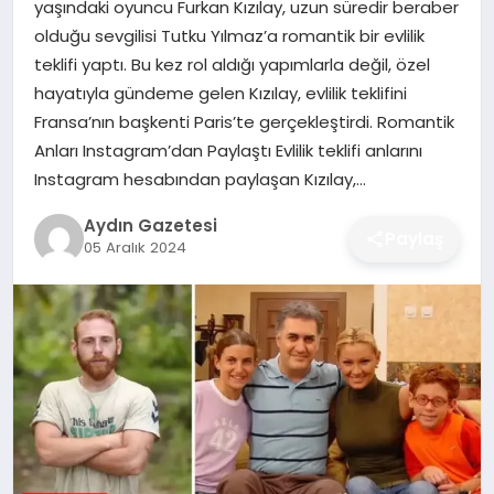
yaşındaki oyuncu Furkan Kızılay, uzun süredir beraber
MAGAZIN
olduğu sevgilisi Tutku Yılmaz’a romantik bir evlilik
teklifi yaptı. Bu kez rol aldığı yapımlarla değil, özel
SAĞLIK
hayatıyla gündeme gelen Kızılay, evlilik teklifini
Fransa’nın başkenti Paris’te gerçekleştirdi. Romantik
EĞITIM
Anları Instagram’dan Paylaştı Evlilik teklifi anlarını
Instagram hesabından paylaşan Kızılay,…
DÜNYA
Aydın Gazetesi
Paylaş
05 Aralık 2024