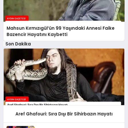
Mahsun Kırmızıgül’ün 99 Yaşındaki Annesi Faike
Bazencir Hayatını Kaybetti
Son Dakika
Aref Ghafouri: Sıra Dışı Bir Sihirbazın Hayatı