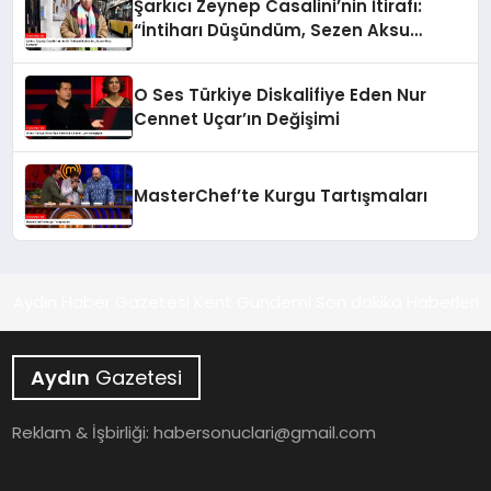
Şarkıcı Zeynep Casalini’nin İtirafı:
“İntiharı Düşündüm, Sezen Aksu
Kurtardı”
O Ses Türkiye Diskalifiye Eden Nur
Cennet Uçar’ın Değişimi
MasterChef’te Kurgu Tartışmaları
Aydın Haber Gazetesi Kent Gündemi Son dakika Haberleri
Aydın
Gazetesi
Reklam & İşbirliği:
habersonuclari@gmail.com