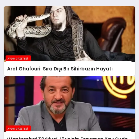
Aref Ghafouri: Sıra Dışı Bir Sihirbazın Hayatı