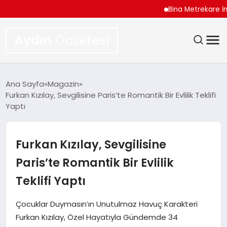
Bina Metrekare İnşaat 
Aydın
Gazetesi
GÜNDEM
Ana Sayfa
Magazin
Furkan Kızılay, Sevgilisine Paris’te Romantik Bir Evlilik Teklifi
TEKNOLOJI
Yaptı
SPOR
Furkan Kızılay, Sevgilisine
EKONOMI
Paris’te Romantik Bir Evlilik
Teklifi Yaptı
SIYASET
Çocuklar Duymasın’ın Unutulmaz Havuç Karakteri
YAŞAM
Furkan Kızılay, Özel Hayatıyla Gündemde 34