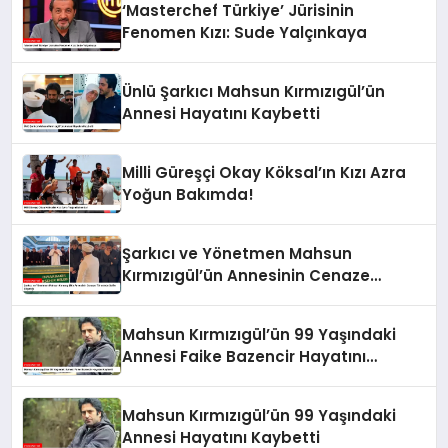
‘Masterchef Türkiye’ Jürisinin
Fenomen Kızı: Sude Yalçınkaya
Ünlü Şarkıcı Mahsun Kırmızıgül’ün
Annesi Hayatını Kaybetti
Milli Güreşçi Okay Köksal’ın Kızı Azra
Yoğun Bakımda!
Şarkıcı ve Yönetmen Mahsun
Kırmızıgül’ün Annesinin Cenaze
Töreninde Selfie Çılgınlığı
Mahsun Kırmızıgül’ün 99 Yaşındaki
Annesi Faike Bazencir Hayatını
Kaybetti
Mahsun Kırmızıgül’ün 99 Yaşındaki
Annesi Hayatını Kaybetti