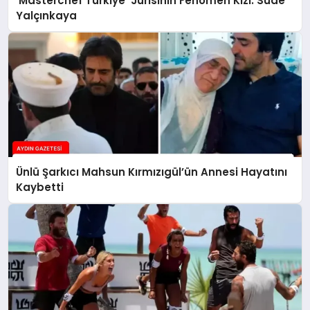
‘Masterchef Türkiye’ Jürisinin Fenomen Kızı: Sude
Yalçınkaya
Ünlü Şarkıcı Mahsun Kırmızıgül’ün Annesi Hayatını
Kaybetti