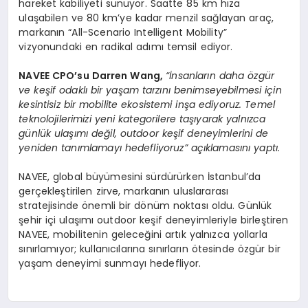
hareket kabiliyeti sunuyor. Saatte 85 km hıza
ulaşabilen ve 80 km’ye kadar menzil sağlayan araç,
markanın “All-Scenario Intelligent Mobility”
vizyonundaki en radikal adımı temsil ediyor.
NAVEE CPO
’
su
Darren Wang
,
“
İnsanların daha
ö
zgür
ve keşif odaklı bir yaşam tarzını benimseyebilmesi için
kesintisiz bir mobilite ekosistemi inşa ediyoruz. Temel
teknolojilerimizi yeni kategorilere taşıyarak yalnızca
günlük ulaşımı değil, outdoor keşif deneyimlerini de
yeniden tanımlamayı hedefliyoruz” açıklamasını yaptı.
NAVEE, global büyümesini sürdürürken İstanbul’da
gerçekleştirilen zirve, markanın uluslararası
stratejisinde önemli bir dönüm noktası oldu. Günlük
şehir içi ulaşımı outdoor keşif deneyimleriyle birleştiren
NAVEE, mobilitenin geleceğini artık yalnızca yollarla
sınırlamıyor; kullanıcılarına sınırların ötesinde özgür bir
yaşam deneyimi sunmayı hedefliyor.