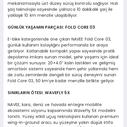
mekanizmasıyla üst düzey sürüş kontrolü sağlıyor. Hızlı
şarj teknolojisi sayesinde yalnızca 10 dakikalık şarj ile
yaklaşık 10 km menzile ulaşabiliyor.
G
Ü
NL
Ü
K YAŞAMIN PARÇ
ASI: FOLD CORE 03
E-bike kategorisinde öne çıkan NAVEE Fold Core 03,
günlük kullanım kolaylığını performansla bir araya
getiriyor. Katlanabilir kompakt yapısı sayesinde pratik
depolama imkanı sunan model, şehir yaşamı için ideal
bir çözüm sunuyor. 20×4.0” kalın lastikleri ve gelişmiş
amortisör sistemi sayesinde hem şehir yollarında hem
de zorlu zeminlerde dengeli bir sürüş deneyimi sunan
Fold Core 03, 50 km’ye kadar menzille birlikte geliyor.
SINIRLARIN ÖTESI: WAVEFLY 5X
NAVEE, kara, deniz ve havada entegre mobilite
ekosistemi vizyonu kapsamında WaveFly 5X modelini
tanıttı. Yüzey etkili uçuş teknolojisini kullanan premium
wing-in-ground aracı, su yüzeyine yakın düşük irtifa