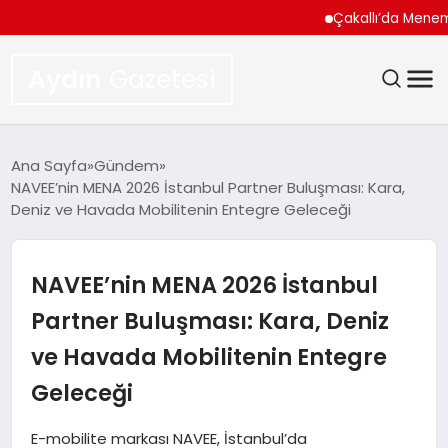
Çakallı’da Menemen Nere
Aydın
Gazetesi
GÜNDEM
Ana Sayfa
Gündem
NAVEE’nin MENA 2026 İstanbul Partner Buluşması: Kara,
TEKNOLOJI
Deniz ve Havada Mobilitenin Entegre Geleceği
SPOR
NAVEE’nin MENA 2026 İstanbul
EKONOMI
Partner Buluşması: Kara, Deniz
ve Havada Mobilitenin Entegre
SIYASET
Geleceği
YAŞAM
E-mobilite markası NAVEE, İstanbul’da