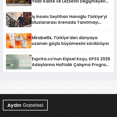
Yıldır Kalite ve Lezzetin Değişmeyen
Adresi
İş İnsanı Seyithan Hanoğlu Türkiye’yi
Uluslararası Arenada Tanıtmayı
Hedefliyor
Mirabellix, Türkiye’den dünyaya
uzanan güçlü büyümesini sürdürüyor
Esprita.co’nun Kişisel Koçu, KPSS 2026
Adaylarına Haftalık Çalışma Programı
Kuruyor
Aydın Haber Gazetesi Kent Gündemi Son dakika Haberleri
Aydın
Gazetesi