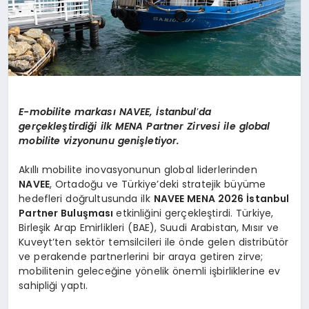
E-mobilite markası
NAVEE,
İstanbul
’
da
gerçekleştirdiği ilk MENA Partner Zirvesi ile global
m
obilite
vizyonunu genişletiyor.
Akıllı mobilite inovasyonunun global liderlerinden
NAVEE
, Ortadoğu ve Türkiye’deki stratejik büyüme
hedefleri doğrultusunda ilk
NAVEE MENA 2026 İstanbul
Partner Buluş
mas
ı
etkinliğini gerçekleştirdi. Türkiye,
Birleşik Arap Emirlikleri (BAE), Suudi Arabistan, Mısır ve
Kuveyt’ten sektör temsilcileri ile önde gelen distribütör
ve perakende partnerlerini bir araya getiren zirve;
mobilitenin geleceğine yönelik önemli işbirliklerine ev
sahipliği yaptı.