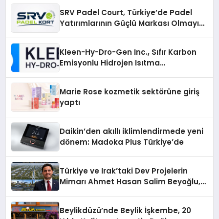
SRV Padel Court, Türkiye’de Padel
Yatırımlarının Güçlü Markası Olmayı
Sürdürüyor
Kleen-Hy-Dro-Gen Inc., Sıfır Karbon
Emisyonlu Hidrojen Isıtma
Teknolojisinde ISO ve TSSA
Düzenleyici Onaylarını Aldı
Marie Rose kozmetik sektörüne giriş
yaptı
Daikin’den akıllı iklimlendirmede yeni
dönem: Madoka Plus Türkiye’de
Türkiye ve Irak’taki Dev Projelerin
Mimarı Ahmet Hasan Salim Beyoğlu,
10 Milyon Metrekarelik “Al Yusuf
Holding Industrial City” Projesini
Beylikdüzü’nde Beylik İşkembe, 20
Hayata Geçirecek