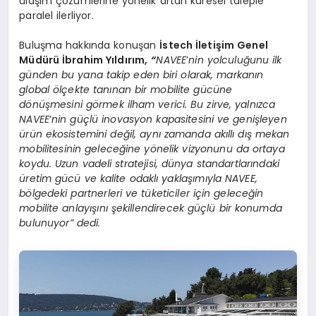
ulaşım çözümlerine yönelik artan küresel taleple
paralel ilerliyor.
Buluşma hakkında konuşan
İstech İletişim Genel
Müdürü İbrahim Yıldırım,
“
NAVEE
’
nin yolculuğunu ilk
günden bu yana takip eden biri olarak, markanın
global
ö
lçekte tanınan bir mobilite gücü
ne
d
ö
nüşmesini g
ö
rmek ilham verici. Bu zirve, yalnı
zca
NAVEE
’
nin güçlü inovasyon kapasitesini ve genişleyen
ürün ekosistemini değil, aynı zamanda akıllı dış mekan
mobilitesinin geleceğine y
ö
nelik vizyonunu da ortaya
koydu. Uzun vadeli stratejisi, dünya standartlarındaki
üretim gücü ve kalite odaklı yaklaşımıyla NAVEE,
b
ö
lgedeki partnerleri ve tüketiciler için geleceğin
mobilite anlayışını şekillendirecek güçlü bir konumda
bulunuyor” dedi.