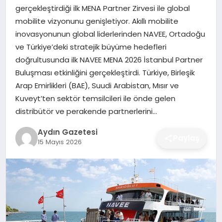
MAGAZIN
gerçekleştirdiği ilk MENA Partner Zirvesi ile global
mobilite vizyonunu genişletiyor. Akıllı mobilite
SAĞLIK
inovasyonunun global liderlerinden NAVEE, Ortadoğu
ve Türkiye’deki stratejik büyüme hedefleri
EĞITIM
doğrultusunda ilk NAVEE MENA 2026 İstanbul Partner
Buluşması etkinliğini gerçekleştirdi. Türkiye, Birleşik
DÜNYA
Arap Emirlikleri (BAE), Suudi Arabistan, Mısır ve
Kuveyt’ten sektör temsilcileri ile önde gelen
distribütör ve perakende partnerlerini…
Aydın Gazetesi
Paylaş
15 Mayıs 2026