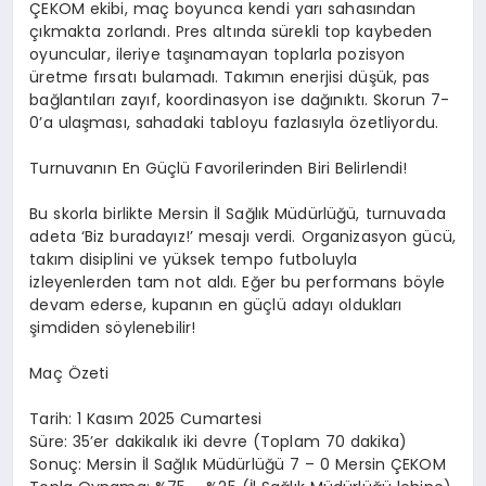
ÇEKOM ekibi, maç boyunca kendi yarı sahasından
çıkmakta zorlandı. Pres altında sürekli top kaybeden
oyuncular, ileriye taşınamayan toplarla pozisyon
üretme fırsatı bulamadı. Takımın enerjisi düşük, pas
bağlantıları zayıf, koordinasyon ise dağınıktı. Skorun 7-
0’a ulaşması, sahadaki tabloyu fazlasıyla özetliyordu.
Turnuvanın En Güçlü Favorilerinden Biri Belirlendi!
Bu skorla birlikte Mersin İl Sağlık Müdürlüğü, turnuvada
adeta ‘Biz buradayız!’ mesajı verdi. Organizasyon gücü,
takım disiplini ve yüksek tempo futboluyla
izleyenlerden tam not aldı. Eğer bu performans böyle
devam ederse, kupanın en güçlü adayı oldukları
şimdiden söylenebilir!
Maç Özeti
Tarih: 1 Kasım 2025 Cumartesi
Süre: 35’er dakikalık iki devre (Toplam 70 dakika)
Sonuç: Mersin İl Sağlık Müdürlüğü 7 – 0 Mersin ÇEKOM