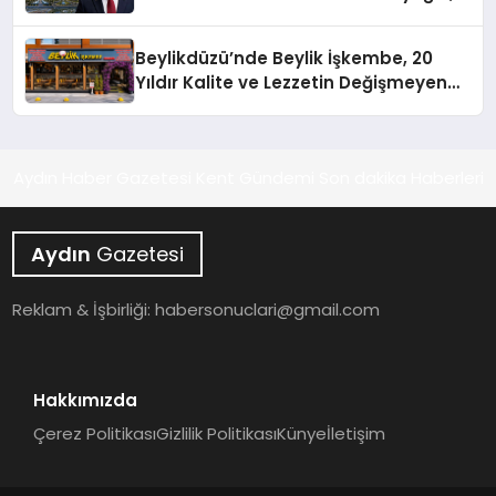
10 Milyon Metrekarelik “Al Yusuf
Holding Industrial City” Projesini
Beylikdüzü’nde Beylik İşkembe, 20
Hayata Geçirecek
Yıldır Kalite ve Lezzetin Değişmeyen
Adresi
Aydın Haber Gazetesi Kent Gündemi Son dakika Haberleri
Aydın
Gazetesi
Reklam & İşbirliği:
habersonuclari@gmail.com
Hakkımızda
Çerez Politikası
Gizlilik Politikası
Künye
İletişim