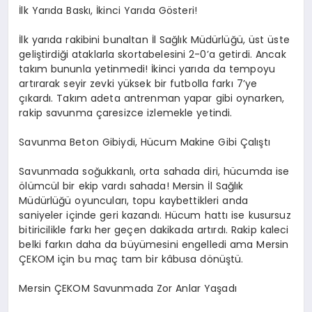
İlk Yarıda Baskı, İkinci Yarıda Gösteri!
İlk yarıda rakibini bunaltan İl Sağlık Müdürlüğü, üst üste
geliştirdiği ataklarla skortabelesini 2-0’a getirdi. Ancak
takım bununla yetinmedi! İkinci yarıda da tempoyu
artırarak seyir zevki yüksek bir futbolla farkı 7’ye
çıkardı. Takım adeta antrenman yapar gibi oynarken,
rakip savunma çaresizce izlemekle yetindi.
Savunma Beton Gibiydi, Hücum Makine Gibi Çalıştı
Savunmada soğukkanlı, orta sahada diri, hücumda ise
ölümcül bir ekip vardı sahada! Mersin İl Sağlık
Müdürlüğü oyuncuları, topu kaybettikleri anda
saniyeler içinde geri kazandı. Hücum hattı ise kusursuz
bitiricilikle farkı her geçen dakikada artırdı. Rakip kaleci
belki farkın daha da büyümesini engelledi ama Mersin
ÇEKOM için bu maç tam bir kâbusa dönüştü.
Mersin ÇEKOM Savunmada Zor Anlar Yaşadı