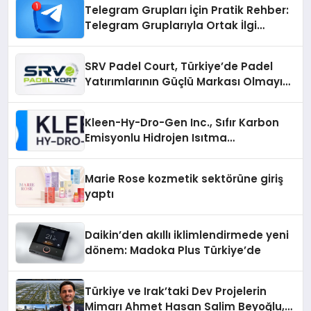
Telegram Grupları İçin Pratik Rehber:
Telegram Gruplarıyla Ortak İlgi
Alanlarında Buluşun
SRV Padel Court, Türkiye’de Padel
Yatırımlarının Güçlü Markası Olmayı
Sürdürüyor
Kleen-Hy-Dro-Gen Inc., Sıfır Karbon
Emisyonlu Hidrojen Isıtma
Teknolojisinde ISO ve TSSA
Düzenleyici Onaylarını Aldı
Marie Rose kozmetik sektörüne giriş
yaptı
Daikin’den akıllı iklimlendirmede yeni
dönem: Madoka Plus Türkiye’de
Türkiye ve Irak’taki Dev Projelerin
Mimarı Ahmet Hasan Salim Beyoğlu,