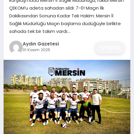
karşılaşmada Mersin İl Sağlık Müdürlüğü, rakibi Mersin
MAGAZIN
ÇEKOM’u adeta sahadan sildi: 7-0! Maçın İlk
Dakikasından Sonuna Kadar Tek Hakim: Mersin İl
SAĞLIK
Sağlık Müdürlüğü Maçın başlama düdüğüyle birlikte
sahada tek bir takım vardı:…
EĞITIM
Aydın Gazetesi
Paylaş
01 Kasım 2025
DÜNYA