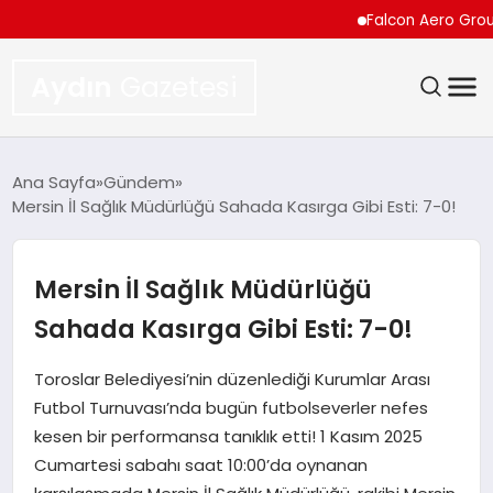
Falcon Aero Group, Küre
Aydın
Gazetesi
GÜNDEM
Ana Sayfa
Gündem
Mersin İl Sağlık Müdürlüğü Sahada Kasırga Gibi Esti: 7-0!
TEKNOLOJI
SPOR
Mersin İl Sağlık Müdürlüğü
Sahada Kasırga Gibi Esti: 7-0!
EKONOMI
Toroslar Belediyesi’nin düzenlediği Kurumlar Arası
SIYASET
Futbol Turnuvası’nda bugün futbolseverler nefes
kesen bir performansa tanıklık etti! 1 Kasım 2025
YAŞAM
Cumartesi sabahı saat 10:00’da oynanan