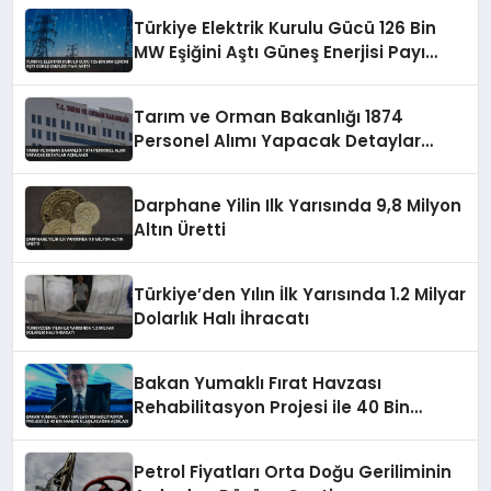
Türkiye Elektrik Kurulu Gücü 126 Bin
MW Eşiğini Aştı Güneş Enerjisi Payı
Arttı
Tarım ve Orman Bakanlığı 1874
Personel Alımı Yapacak Detaylar
Açıklandı
Darphane Yilin Ilk Yarısında 9,8 Milyon
Altın Üretti
Türkiye’den Yılın İlk Yarısında 1.2 Milyar
Dolarlık Halı İhracatı
Bakan Yumaklı Fırat Havzası
Rehabilitasyon Projesi ile 40 Bin
Haneye Ulaşılacağını Açıkladı
Petrol Fiyatları Orta Doğu Geriliminin