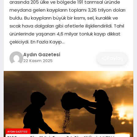
arasında 205 ülke ve bölgede 191 tarımsal üründe
MAGAZIN
meydana gelen kayıpların toplamı 3,26 trilyon doları
buldu. Bu kayıpların büyük bir kısmı, sel, kuraklık ve
SAĞLIK
sıcak hava dalgaları gibi afetlerle ilişkilendirildi. Tahıl
ürünlerinde yaşanan 4,6 milyar tonluk kayıp dikkat
EĞITIM
çekiciydi. En Fazla Kayıp…
DÜNYA
Aydın Gazetesi
Paylaş
22 Kasım 2025