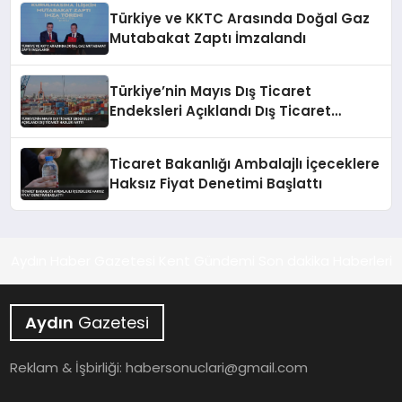
Türkiye ve KKTC Arasında Doğal Gaz
Mutabakat Zaptı İmzalandı
Türkiye’nin Mayıs Dış Ticaret
Endeksleri Açıklandı Dış Ticaret
Hadleri Arttı
Ticaret Bakanlığı Ambalajlı İçeceklere
Haksız Fiyat Denetimi Başlattı
Aydın Haber Gazetesi Kent Gündemi Son dakika Haberleri
Aydın
Gazetesi
Reklam & İşbirliği:
habersonuclari@gmail.com