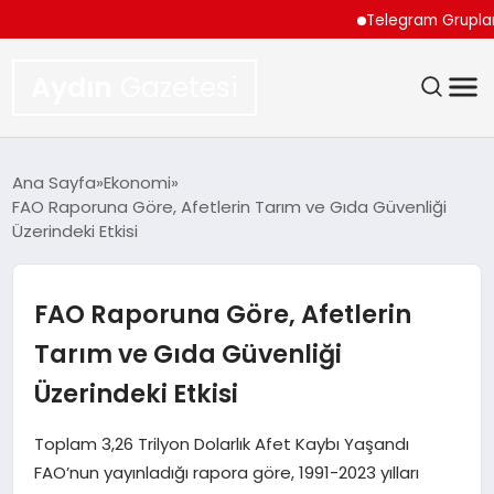
Telegram Grupları İçin 
Aydın
Gazetesi
GÜNDEM
Ana Sayfa
Ekonomi
FAO Raporuna Göre, Afetlerin Tarım ve Gıda Güvenliği
TEKNOLOJI
Üzerindeki Etkisi
SPOR
FAO Raporuna Göre, Afetlerin
EKONOMI
Tarım ve Gıda Güvenliği
Üzerindeki Etkisi
SIYASET
Toplam 3,26 Trilyon Dolarlık Afet Kaybı Yaşandı
YAŞAM
FAO’nun yayınladığı rapora göre, 1991-2023 yılları