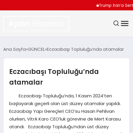
Trump İran’a Sert Çıktı 
Aydın
Gazetesi
GÜNDEM
Ana Sayfa
GÜNCEL
Eczacıbaşı Topluluğu’nda atamalar
TEKNOLOJI
Eczacıbaşı Topluluğu’nda
SPOR
atamalar
EKONOMI
Eczacıbaşı Topluluğu’nda, 1 Kasım 2024’ten
başlayarak geçerli olan üst düzey atamalar yapıldı.
SIYASET
Eczacıbaşı Yapı Gereçleri CEO’su Hasan Pehlivan
olurken, VitrA Karo CEO’luk görevine de Mert Karasu
YAŞAM
atandı. Eczacıbaşı Topluluğu’ndan üst düzey