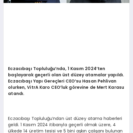
Eczacıbaşı Topluluğu
’
nda, 1 Kası
m 2024
’
ten
ba
şlayarak geçerli olan ü
st d
üzey atamalar yapıldı.
Eczacıbaşı Yapı
Gere
çleri CEO
’
su Hasan Pehlivan
olurken, VitrA Karo CEO
’
luk g
ö
revine de Mert Karasu
atandı.
Eczacıbaşı Topluluğu’ndan üst düzey atama haberleri
geldi. 1 Kasım 2024 itibarıyla geçerli olmak üzere, 4
ülkede 14 üretim tesisi ve 5 bini aşkın çalışanı bulunan