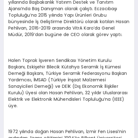
yıllarında Başbakanlık Yatırım Destek ve Tanıtım
Ajansı’nda Baş Danışman olarak çalıştı. Eczacıbaşı
Topluluğu’na 2015 yılında Yapı Ürünleri Grubu
bünyesinde İş Geliştirme Direktörü olarak katılan Hasan
Pehlivan, 2016-2019 arasında VitrA Karo’da Genel
Müdür, 2019’dan bugüne de CEO olarak görev yaptı.
Halen Toprak İşveren Sendikası Yönetim Kurulu
Başkanı, Eskişehir Bilecik Kütahya Seramik İş Kümesi
Derneği Başkanı, Türkiye Seramik Federasyonu Başkan
Yardımcısı, İMSAD (Türkiye İnşaat Malzemesi
Sanayicileri Derneği) ve DEİK (Dış Ekonomik İlişkiler
Kurulu) Üyesi olan Hasan Pehlivan, 32 yıldır Uluslararası
Elektrik ve Elektronik Mühendisleri Topluluğu’na (IEEE)
üye.
1972 yılında doğan Hasan Pehlivan, İzmir Fen Lisesi’nin
ardından, lisans eğitimini 1994’te Bilkent Üniversitesi