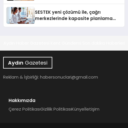
bırakıyor
SESTEK yeni çözümü ile, çağrı
merkezlerinde kapasite planlama
verimliliğini 4 kat artırıyor
Aydın Haber Gazetesi Kent Gündemi Son dakika Haberleri
Aydın
Gazetesi
Reklam & İşbirliği:
habersonuclari@gmail.com
Hakkımızda
Çerez Politikası
Gizlilik Politikası
Künye
İletişim