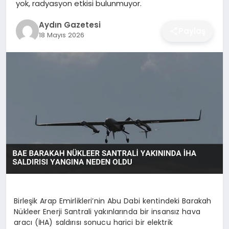
yok, radyasyon etkisi bulunmuyor.
MAGAZIN
Aydın Gazetesi
Paylaş
SAĞLIK
18 Mayıs 2026
EĞITIM
DÜNYA
Birleşik Arap Emirlikleri’nin Abu Dabi kentindeki Barakah
Nükleer Enerji Santrali yakınlarında bir insansız hava
aracı (İHA) saldırısı sonucu harici bir elektrik