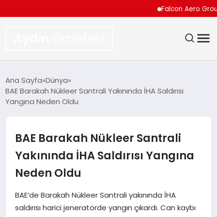
Falcon Aero Group, Kür
Aydın
Gazetesi
GÜNDEM
Ana Sayfa
Dünya
BAE Barakah Nükleer Santrali Yakınında İHA Saldırısı
TEKNOLOJI
Yangına Neden Oldu
SPOR
BAE Barakah Nükleer Santrali
EKONOMI
Yakınında İHA Saldırısı Yangına
Neden Oldu
SIYASET
BAE’de Barakah Nükleer Santrali yakınında İHA
YAŞAM
saldırısı harici jeneratörde yangın çıkardı. Can kaybı