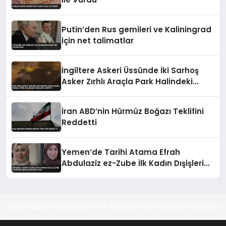
Putin’den Rus gemileri ve Kaliningrad
için net talimatlar
İngiltere Askeri Üssünde İki Sarhoş
Asker Zırhlı Araçla Park Halindeki
Araçlara Çarptı
İran ABD’nin Hürmüz Boğazı Teklifini
Reddetti
Yemen’de Tarihi Atama Efrah
Abdulaziz ez-Zube İlk Kadın Dışişleri
Bakanı Oldu
Aydın Haber Gazetesi Kent Gündemi Son dakika Haberleri