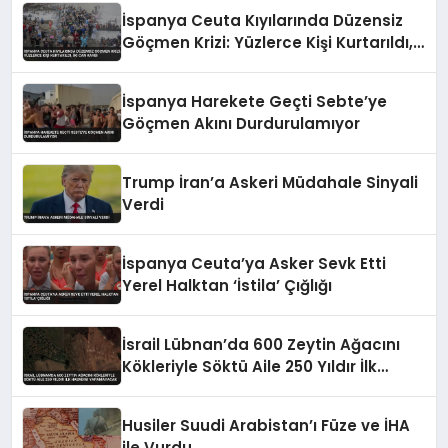
İspanya Ceuta Kıyılarında Düzensiz
Göçmen Krizi: Yüzlerce Kişi Kurtarıldı,
İki Can Kaybı
İspanya Harekete Geçti Sebte’ye
Göçmen Akını Durdurulamıyor
Trump İran’a Askeri Müdahale Sinyali
Verdi
İspanya Ceuta’ya Asker Sevk Etti
Yerel Halktan ‘İstila’ Çığlığı
İsrail Lübnan’da 600 Zeytin Ağacını
Kökleriyle Söktü Aile 250 Yıldır İlk
Hasadını Yapamayacak
Husiler Suudi Arabistan’ı Füze ve İHA
ile Vurdu