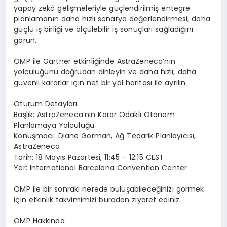
yapay zek
â
geli
ş
meleriyle g
üç
lendirilmi
ş
entegre
planlaman
ı
n daha h
ı
zl
ı
senaryo de
ğ
erlendirmesi, daha
g
üç
l
ü
i
ş
birli
ğ
i ve
ö
l
çü
lebilir i
ş
sonu
ç
lar
ı
sa
ğ
lad
ığı
n
ı
g
ö
r
ü
n.
OMP ile Gartner etkinli
ğ
inde AstraZeneca
’
n
ı
n
yolculu
ğ
unu do
ğ
rudan dinleyin ve daha h
ı
zl
ı
, daha
g
ü
venli kararlar i
ç
in net bir yol haritas
ı
ile ayr
ı
l
ı
n.
Oturum
Detaylar
ı
:
Ba
ş
l
ı
k: AstraZeneca
’
n
ı
n Karar Odakl
ı
Otonom
Planlamaya Yolculu
ğ
u
Konu
ş
mac
ı
: Diane Gorman, A
ğ
Tedarik Planlay
ı
c
ı
s
ı
,
AstraZeneca
Tarih: 18 May
ı
s Pazartesi, 11:45 – 12:15 CEST
Yer: International Barcelona Convention Center
OMP ile bir sonraki nerede bulu
ş
abilece
ğ
inizi g
ö
rmek
i
ç
in
etkinlik takvimimizi buradan
ziyaret edin
ı
z
.
OMP Hakk
ı
nda