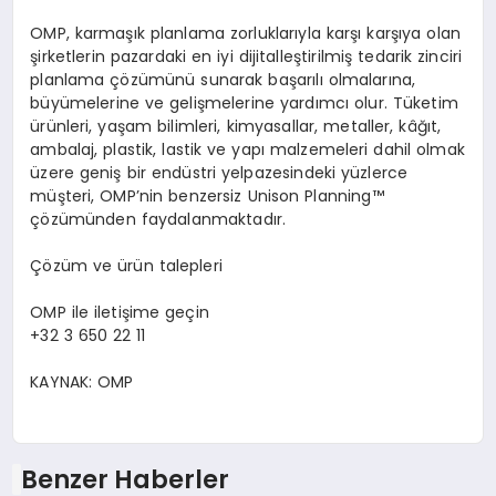
OMP, karma
şı
k planlama zorluklar
ı
yla kar
şı
kar
şı
ya olan
ş
irketlerin pazardaki en iyi dijitalle
ş
tirilmi
ş
tedarik zinciri
planlama
çö
z
ü
m
ü
n
ü
sunarak ba
ş
ar
ı
l
ı
olmalar
ı
na,
b
ü
y
ü
melerine ve geli
ş
melerine yard
ı
mc
ı
olur. T
ü
ketim
ü
r
ü
nleri, ya
ş
am bilimleri, kimyasallar, metaller, k
âğı
t,
ambalaj, plastik, lastik ve yap
ı
malzemeleri dahil olmak
ü
zere geni
ş
bir end
ü
stri yelpazesindeki y
ü
zlerce
m
üş
teri, OMP
’
nin benzersiz Unison Planning
™
çö
z
ü
m
ü
nden faydalanmaktad
ı
r.
Çö
z
ü
m ve
ü
r
ü
n talepleri
OMP ile ileti
ş
ime ge
ç
in
+32 3 650 22 11
KAYNAK:
OMP
Benzer Haberler