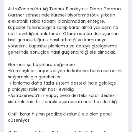
AstraZeneca
’
da A
ğ
Tedarik Planlay
ı
c
ı
s
ı
Diane Gorman
,
Gartner sahnesinde k
ü
resel biyofarmas
ö
tik
ş
irketin
elektronik tablo tabanl
ı
planlamadan entegre,
kapasite fark
ı
ndal
ığı
na sahip karar alma yakla
şı
m
ı
na
nas
ı
l evrildi
ğ
ini anlatacak. Oturumda bu d
ö
n
üşü
m
ü
n
k
ı
s
ı
t g
ö
r
ü
n
ü
rl
üğü
n
ü
nas
ı
l art
ı
rd
ığı
ve kampanya
y
ö
netimi, kapasite planlama ve detayl
ı ç
izelgeleme
genelinde sonu
ç
lar
ı
nas
ı
l g
üç
lendirdi
ğ
i ele al
ı
nacak.
Gorman
ş
u ba
ş
l
ı
klara de
ğ
inecek:
-Karma
şı
k bir organizasyonda kullan
ı
c
ı
benimsemesini
sa
ğ
lamak i
ç
in gerekenler
-Planlama daha fazla sistem destekli hale geldik
ç
e
planlay
ı
c
ı
rollerinin nas
ı
l evrildi
ğ
i
-AstraZeneca
’
n
ı
n yapay zek
â
destekli karar destek
sistemlerinin bir sonraki a
ş
amas
ı
na nas
ı
l haz
ı
rland
ığı
OMP, karar h
ı
z
ı
n
ı
n pratikteki rol
ü
n
ü
ele alan panel
d
ü
zenliyor