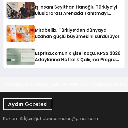
İş İnsanı Seyithan Hanoğlu Türkiye’yi
Uluslararası Arenada Tanıtmayı
Hedefliyor
Mirabellix, Türkiye’den dünyaya
uzanan güçlü büyümesini sürdürüyor
Esprita.co’nun Kişisel Koçu, KPSS 2026
Adaylarına Haftalık Çalışma Programı
Kuruyor
Aydın Haber Gazetesi Kent Gündemi Son dakika Haberleri
Aydın
Gazetesi
Reklam & İşbirliği:
habersonuclari@gmail.com