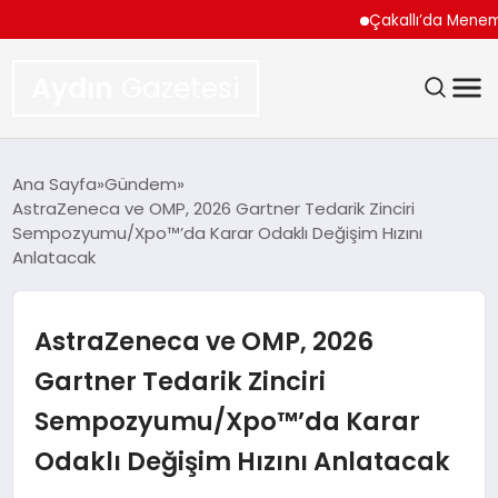
Çakallı’da Menemen Ne
Aydın
Gazetesi
GÜNDEM
Ana Sayfa
Gündem
AstraZeneca ve OMP, 2026 Gartner Tedarik Zinciri
TEKNOLOJI
Sempozyumu/Xpo™’da Karar Odaklı Değişim Hızını
Anlatacak
SPOR
AstraZeneca ve OMP, 2026
EKONOMI
Gartner Tedarik Zinciri
SIYASET
Sempozyumu/Xpo™’da Karar
YAŞAM
Odaklı Değişim Hızını Anlatacak