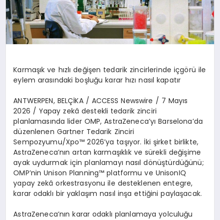
Karma
şı
k ve h
ı
zl
ı
de
ğ
i
ş
en tedarik zincirlerinde i
ç
g
ö
r
ü
ile
eylem aras
ı
ndaki bo
ş
lu
ğ
u karar h
ı
z
ı
nas
ı
l kapat
ı
r
ANTWERPEN, BEL
Çİ
KA / ACCESS Newswire / 7 May
ı
s
2026
/ Yapay zek
â
destekli tedarik zinciri
planlamas
ı
nda lider OMP, AstraZeneca
’
y
ı
Barselona
’
da
d
ü
zenlenen Gartner Tedarik Zinciri
Sempozyumu/Xpo
™
2026
’
ya ta
şı
yor.
İ
ki
ş
irket birlikte,
AstraZeneca
’
n
ı
n artan karma
şı
kl
ı
k ve s
ü
rekli de
ğ
i
ş
ime
ayak uydurmak i
ç
in planlamay
ı
nas
ı
l d
ö
n
üş
t
ü
rd
üğü
n
ü
;
OMP
’
nin Unison Planning
™
platformu ve UnisonIQ
yapay zek
â
orkestrasyonu ile desteklenen entegre,
karar odakl
ı
bir yakla
şı
m nas
ı
l in
ş
a etti
ğ
ini payla
ş
acak.
AstraZeneca
’
n
ı
n karar odakl
ı
planlamaya yolculu
ğ
u