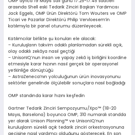
OMP ayr
ı
ca
19 May
ı
s Sal
ı
g
ü
n
ü
17:25-17:45 saatleri
aras
ı
nda
Shell eski Tedarik Zinciri Ba
ş
kan Yard
ı
mc
ı
s
ı
Jack Eggels
, OMP
Ü
r
ü
n Direkt
ö
r
ü
Tom Wouters
ve OMP
Ticari ve Pazarlar Direkt
ö
r
ü
Philip Vervloesem
’
in
kat
ı
l
ı
m
ı
yla bir panel oturumu d
ü
zenleyecek.
Kat
ı
l
ı
mc
ı
lar birlikte
ş
u konular
ı
ele alacak:
–
Kurulu
ş
lar
ı
n takvim odakl
ı
planlamadan s
ü
rekli a
çı
k,
olay odakl
ı
zek
â
ya nas
ı
l ge
ç
ti
ğ
i
–
UnisonIQ
’
nun insan ve yapay zek
â
i
ş
birli
ğ
ini koordine
etmesiyle karar h
ı
z
ı
n
ı
n nas
ı
l ger
ç
ek bir operasyonel
yetkinli
ğ
e d
ö
n
üş
t
üğü
–
AstraZeneca
’
n
ı
n yolculu
ğ
unun
ü
r
ü
n inovasyonunu
sekt
ö
rler genelinde
ö
l
çü
lebilir sonu
ç
lara nas
ı
l ba
ğ
lad
ığı
OMP stand
ı
nda karar h
ı
z
ı
n
ı
ke
ş
fedin
Gartner Tedarik Zinciri Sempozyumu/Xpo
™
(18-20
May
ı
s, Barselona) boyunca OMP, 310 numaral
ı
standda
yer alarak Unison Planning
™
ve UnisonIQ
’
nun
kurulu
ş
lar
ı
n s
ü
rekli a
çı
k tedarik zinciri orkestrasyonuna
ge
ç
i
ş
ine nas
ı
l yard
ı
mc
ı
oldu
ğ
unu g
ö
sterecek. En son