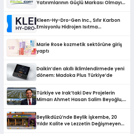
Yatırımlarının Güçlü Markası Olmayı
Sürdürüyor
Kleen-Hy-Dro-Gen Inc., Sıfır Karbon
Emisyonlu Hidrojen Isıtma
Teknolojisinde ISO ve TSSA
Düzenleyici Onaylarını Aldı
Marie Rose kozmetik sektörüne giriş
yaptı
Daikin’den akıllı iklimlendirmede yeni
dönem: Madoka Plus Türkiye’de
Türkiye ve Irak’taki Dev Projelerin
Mimarı Ahmet Hasan Salim Beyoğlu,
10 Milyon Metrekarelik “Al Yusuf
Holding Industrial City” Projesini
Beylikdüzü’nde Beylik İşkembe, 20
Hayata Geçirecek
Yıldır Kalite ve Lezzetin Değişmeyen
Adresi