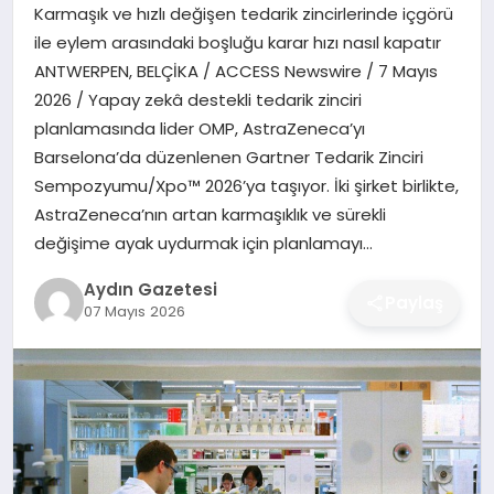
Karmaşık ve hızlı değişen tedarik zincirlerinde içgörü
MAGAZIN
ile eylem arasındaki boşluğu karar hızı nasıl kapatır
ANTWERPEN, BELÇİKA / ACCESS Newswire / 7 Mayıs
SAĞLIK
2026 / Yapay zekâ destekli tedarik zinciri
planlamasında lider OMP, AstraZeneca’yı
EĞITIM
Barselona’da düzenlenen Gartner Tedarik Zinciri
Sempozyumu/Xpo™ 2026’ya taşıyor. İki şirket birlikte,
DÜNYA
AstraZeneca’nın artan karmaşıklık ve sürekli
değişime ayak uydurmak için planlamayı…
Aydın Gazetesi
Paylaş
07 Mayıs 2026