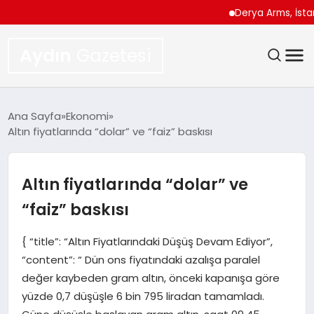
Derya Arms, İstanbul P
Aydın
Gazetesi
GÜNDEM
Ana Sayfa
Ekonomi
Altın fiyatlarında “dolar” ve “faiz” baskısı
TEKNOLOJI
SPOR
Altın fiyatlarında “dolar” ve
“faiz” baskısı
EKONOMI
{ “title”: “Altın Fiyatlarındaki Düşüş Devam Ediyor”,
SIYASET
“content”: “ Dün ons fiyatındaki azalışa paralel
değer kaybeden gram altın, önceki kapanışa göre
YAŞAM
yüzde 0,7 düşüşle 6 bin 795 liradan tamamladı.