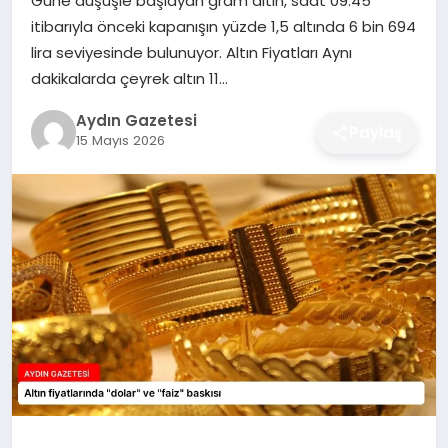
Güne düşüşle başlayan gram altın, saat 09.45
MAGAZIN
itibarıyla önceki kapanışın yüzde 1,5 altında 6 bin 694
lira seviyesinde bulunuyor. Altın Fiyatları Aynı
SAĞLIK
dakikalarda çeyrek altın 11…
EĞITIM
Aydın Gazetesi
Paylaş
15 Mayıs 2026
DÜNYA