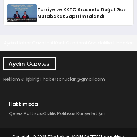
Türkiye ve KKTC Arasında Doğal Gaz
Mutabakat Zaptı İmzalandı
Aydın Haber Gazetesi Kent Gündemi Son dakika Haberleri
Aydın
Gazetesi
Reklam & İşbirliği:
habersonuclari@gmail.com
Hakkımızda
Çerez Politikası
Gizlilik Politikası
Künye
İletişim
Copyright © 2025 Tüm hakları AYDIN GAZETESİ 'de saklıdır.