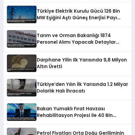
Türkiye Elektrik Kurulu Gücü 126 Bin
MW Eşiğini Aştı Güneş Enerjisi Payı
Arttı
Tarım ve Orman Bakanlığı 1874
Personel Alımı Yapacak Detaylar
Açıklandı
Darphane Yilin Ilk Yarısında 9,8 Milyon
Altın Üretti
Türkiye’den Yılın İlk Yarısında 1.2 Milyar
Dolarlık Halı İhracatı
Bakan Yumaklı Fırat Havzası
Rehabilitasyon Projesi ile 40 Bin
Haneye Ulaşılacağını Açıkladı
Petrol Fiyatları Orta Doğu Geriliminin