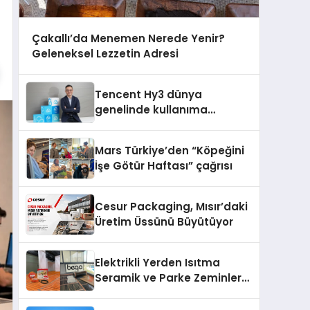
Çakallı’da Menemen Nerede Yenir?
Geleneksel Lezzetin Adresi
Tencent Hy3 dünya
genelinde kullanıma
sunuldu
Mars Türkiye’den “Köpeğini
İşe Götür Haftası” çağrısı
Cesur Packaging, Mısır’daki
Üretim Üssünü Büyütüyor
Elektrikli Yerden Isıtma
Seramik ve Parke Zeminler
İçin En Verimli Çözümler