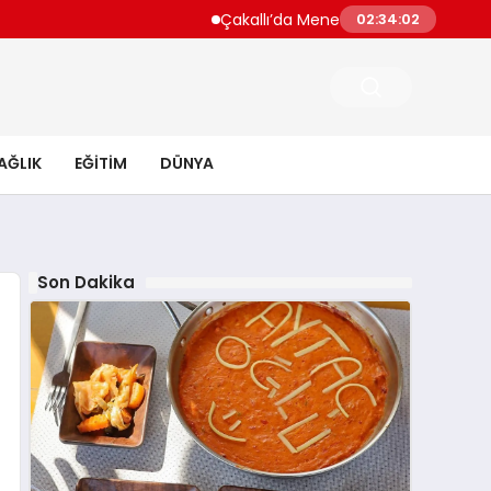
Çakallı’da Menemen Nerede Yenir? Gelenekse
02:34:03
AĞLIK
EĞITIM
DÜNYA
Son Dakika