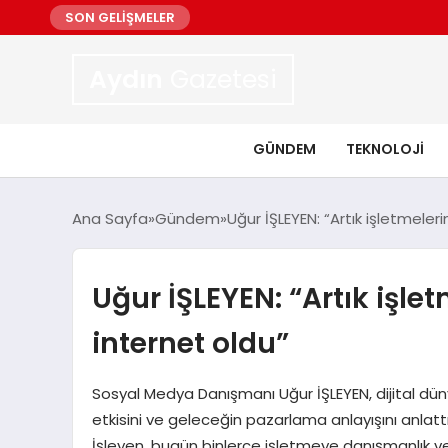
SON GELİŞMELER
Aydın
Gazetesi
GÜNDEM
TEKNOLOJI
Ana Sayfa
Gündem
Uğur İŞLEYEN: “Artık işletmeler
Uğur İŞLEYEN: “Artık işle
internet oldu”
Sosyal Medya Danışmanı Uğur İŞLEYEN, dijital dün
etkisini ve geleceğin pazarlama anlayışını anlatt
İşleyen, bugün binlerce işletmeye danışmanlık ver