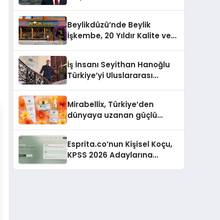
Hasan Salim Beyoğlu, 10
Milyon Metrekarelik “Al Yusuf
Beylikdüzü’nde Beylik
Holding Industrial City”
İşkembe, 20 Yıldır Kalite ve
Projesini Hayata Geçirecek
Lezzetin Değişmeyen Adresi
İş İnsanı Seyithan Hanoğlu
Türkiye’yi Uluslararası
Arenada Tanıtmayı
Hedefliyor
Mirabellix, Türkiye’den
dünyaya uzanan güçlü
büyümesini sürdürüyor
Esprita.co’nun Kişisel Koçu,
KPSS 2026 Adaylarına
Haftalık Çalışma Programı
Kuruyor