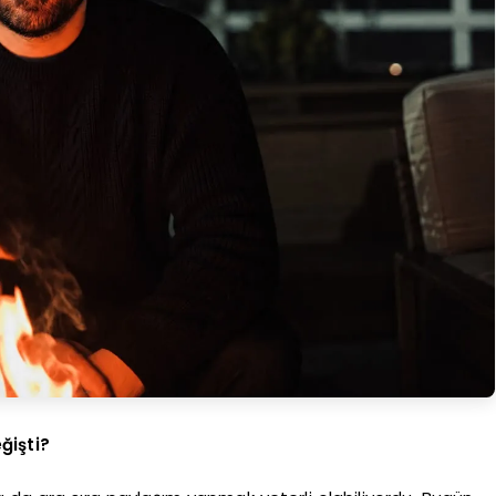
ğişti?