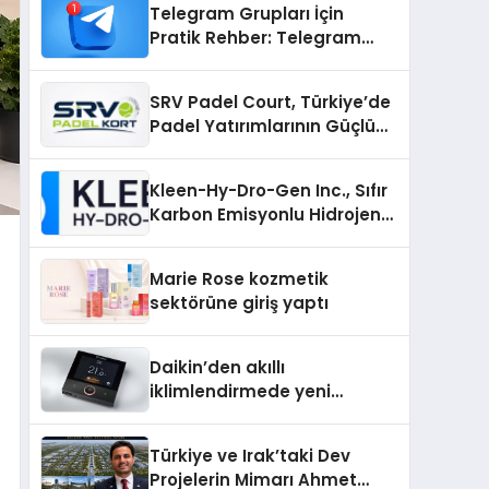
Telegram Grupları İçin
Pratik Rehber: Telegram
Gruplarıyla Ortak İlgi
Alanlarında Buluşun
SRV Padel Court, Türkiye’de
Padel Yatırımlarının Güçlü
Markası Olmayı Sürdürüyor
Kleen-Hy-Dro-Gen Inc., Sıfır
Karbon Emisyonlu Hidrojen
Isıtma Teknolojisinde ISO ve
TSSA Düzenleyici Onaylarını
Marie Rose kozmetik
Aldı
sektörüne giriş yaptı
Daikin’den akıllı
iklimlendirmede yeni
dönem: Madoka Plus
Türkiye’de
Türkiye ve Irak’taki Dev
Projelerin Mimarı Ahmet