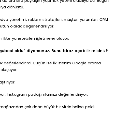
da ara sıra paylaşım yapmak yeterli olabiliyordu. Bugün
pıya dönüştü.
dya yönetimi, reklam stratejileri, müşteri yorumları, CRM
ütün olarak değerlendiriliyor.
irlikte yönetebilen işletmeler oluyor.
 şubesi oldu” diyorsunuz. Bunu biraz açabilir misiniz?
ak değerlendirirdi. Bugün ise ilk izlenim Google arama
oluşuyor.
ştırıyor.
or, Instagram paylaşımlarınızı değerlendiriyor.
el mağazadan çok daha büyük bir vitrin haline geldi.