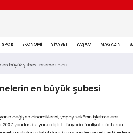
SPOR
EKONOMI
SIYASET
YAŞAM
MAGAZIN
S
in en büyük şubesi internet oldu”
tmelerin en büyük şubesi
yanın değişen dinamiklerini, yapay zekânın işletmelere
ı. 2007 yılından bu yana dijital dünyada faaliyet gösteren
erek markaların dijital dönüşüm süreçlerine rehberlik ediyor.