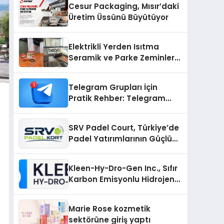
Cesur Packaging, Mısır’daki
Üretim Üssünü Büyütüyor
Elektrikli Yerden Isıtma
Seramik ve Parke Zeminler
İçin En Verimli Çözümler
Telegram Grupları İçin
Pratik Rehber: Telegram
Gruplarıyla Ortak İlgi
Alanlarında Buluşun
SRV Padel Court, Türkiye’de
Padel Yatırımlarının Güçlü
Markası Olmayı Sürdürüyor
Kleen-Hy-Dro-Gen Inc., Sıfır
Karbon Emisyonlu Hidrojen
Isıtma Teknolojisinde ISO ve
TSSA Düzenleyici Onaylarını
Marie Rose kozmetik
Aldı
sektörüne giriş yaptı