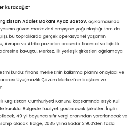
ler kuracağız”
rgızistan Adalet Bakanı Ayaz Baetov
, açıklamasında
ünyasının güven merkezleri arayışının yoğunlaştığı tam da
çılışı, bu topraklarda gerçek operasyonel yaşamın
, Avrupa ve Afrika pazarları arasında finansal ve lojistik
 adresine kavuştu. Merkez, ilk yerleşik şirketleri ağırlamaya
ti’ni kurdu; finans merkezinin kalkınma planını onayladı ve
uslararası Uyuşmazlık Çözüm Merkezi’nin başkanı ve
r.
ılı Kırgızistan Cumhuriyeti Kanunu kapsamında Issyk-Kul
e kuruldu. Bölgede faaliyet gösterecek şirketler; İngiliz
ilecek, 49 yıl boyunca sıfır vergi oranından yararlanacak ve
 sahip olacak. Bölge, 2035 yılına kadar 3.900’den fazla