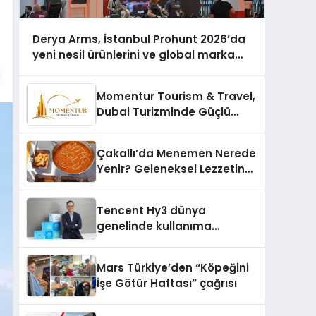
Derya Arms, İstanbul Prohunt 2026’da
yeni nesil ürünlerini ve global marka
vizyonunu sergiledi
Momentur Tourism & Travel,
Dubai Turizminde Güçlü
Operasyon Ağıyla Fark
Yaratıyor
Çakallı’da Menemen Nerede
Yenir? Geleneksel Lezzetin
Adresi
Tencent Hy3 dünya
genelinde kullanıma
sunuldu
Mars Türkiye’den “Köpeğini
İşe Götür Haftası” çağrısı