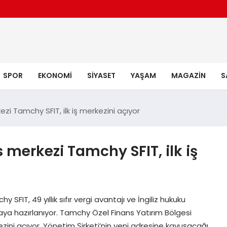
SPOR
EKONOMI
SIYASET
YAŞAM
MAGAZIN
S
zi Tamchy SFIT, ilk iş merkezini açıyor
 merkezi Tamchy SFIT, ilk iş
y SFIT, 49 yıllık sıfır vergi avantajı ve İngiliz hukuku
ya hazırlanıyor. Tamchy Özel Finans Yatırım Bölgesi
kezini açıyor. Yönetim Şirketi’nin yeni adresine kavuşacağı