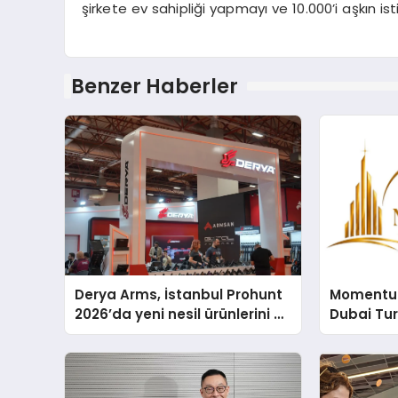
şirkete ev sahipliği yapmayı ve 10.000’i aşkın i
Benzer Haberler
Derya Arms, İstanbul Prohunt
Momentur
2026’da yeni nesil ürünlerini ve
Dubai Tu
global marka vizyonunu
Operasyo
sergiledi
Yaratıyor