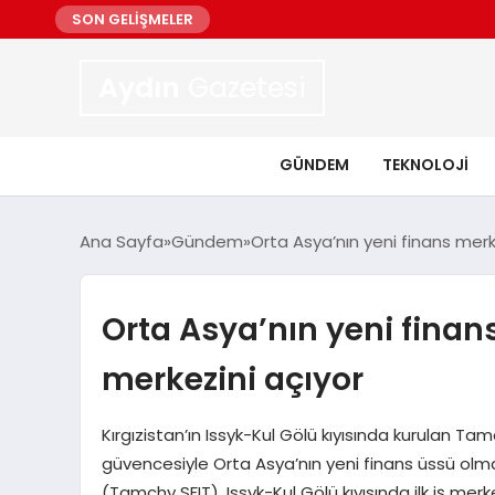
SON GELİŞMELER
Aydın
Gazetesi
GÜNDEM
TEKNOLOJI
Ana Sayfa
Gündem
Orta Asya’nın yeni finans merke
Orta Asya’nın yeni finans
merkezini açıyor
Kırgızistan’ın Issyk-Kul Gölü kıyısında kurulan Tamch
güvencesiyle Orta Asya’nın yeni finans üssü olma
(Tamchy SFIT), Issyk-Kul Gölü kıyısında ilk iş mer