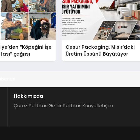
iye’den “Köpeğini İşe
Cesur Packaging, Mısır’daki
tası” çağrısı
Üretim Üssünü Büyütüyor
berleri
Hakkımızda
Çerez Politikası
Gizlilik Politikası
Künye
İletişim