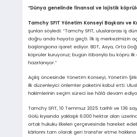
“Dünya genelinde finansal ve lojistik köprü
Tamchy SFIT Yönetim Konseyi Başkanı ve Kı
şunları söyledi: “Tamchy SFIT, uluslararası iş d
doğru anda hayata geçti. İlk iş merkezimizin a
başlangıcına işaret ediyor. BDT, Asya, Orta Doğu
köprüler kuruyoruz; bugün itibarıyla bu köprü ilk
hazırlanıyor.”
Açılış öncesinde Yönetim Konseyi, Yönetim Şirke
ilk düzenleyici önlemler paketini kabul etti. Ul
hakimlerinin seçim süreci ise hâlâ devam ediyo
Tamchy SFIT, 10 Temmuz 2025 tarihli ve 136 say
Gölü kıyısında yaklaşık 6.000 hektar alan üzerind
ortak hukuku ilkeleri çerçevesinde hareket edeb
kârlarını tam olarak geri transfer etme hakkına