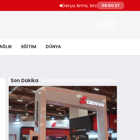
Derya Arms, İstanbul Prohunt 2026’da yeni 
06:50:38
AĞLIK
EĞITIM
DÜNYA
Son Dakika