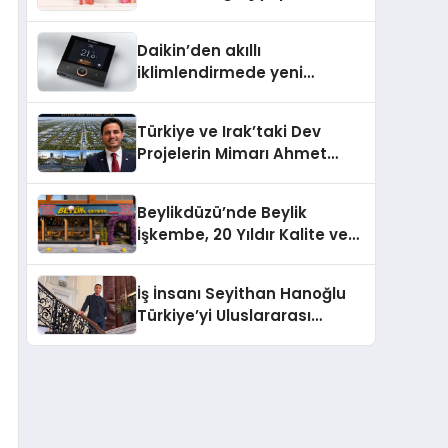
Daikin’den akıllı
iklimlendirmede yeni
dönem: Madoka Plus
Türkiye’de
Türkiye ve Irak’taki Dev
Projelerin Mimarı Ahmet
Hasan Salim Beyoğlu, 10
Milyon Metrekarelik “Al Yusuf
Beylikdüzü’nde Beylik
Holding Industrial City”
İşkembe, 20 Yıldır Kalite ve
Projesini Hayata Geçirecek
Lezzetin Değişmeyen Adresi
İş İnsanı Seyithan Hanoğlu
Türkiye’yi Uluslararası
Arenada Tanıtmayı
Hedefliyor