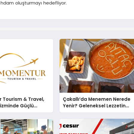
stihdam oluşturmayı hedefliyor.
 Tourism & Travel,
Çakallı’da Menemen Nerede
rizminde Güçlü
Yenir? Geleneksel Lezzetin
n Ağıyla Fark
Adresi