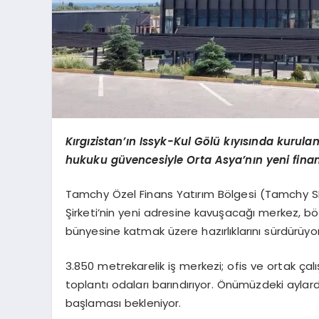
Kırgızistan’ın Issyk-Kul Gölü kıyısında kurulan 
hukuku güvencesiyle Orta Asya’nın yeni finan
Tamchy Özel Finans Yatırım Bölgesi (Tamchy SFIT
Şirketi’nin yeni adresine kavuşacağı merkez, bölg
bünyesine katmak üzere hazırlıklarını sürdürüyor
3.850 metrekarelik iş merkezi; ofis ve ortak çalı
toplantı odaları barındırıyor. Önümüzdeki ayla
başlaması bekleniyor.