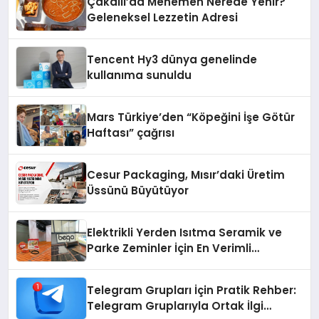
Çakallı’da Menemen Nerede Yenir?
Geleneksel Lezzetin Adresi
Tencent Hy3 dünya genelinde
kullanıma sunuldu
Mars Türkiye’den “Köpeğini İşe Götür
Haftası” çağrısı
Cesur Packaging, Mısır’daki Üretim
Üssünü Büyütüyor
Elektrikli Yerden Isıtma Seramik ve
Parke Zeminler İçin En Verimli
Çözümler
Telegram Grupları İçin Pratik Rehber:
Telegram Gruplarıyla Ortak İlgi