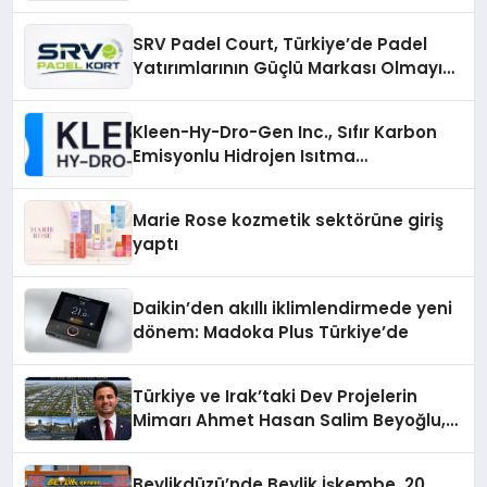
Alanlarında Buluşun
SRV Padel Court, Türkiye’de Padel
Yatırımlarının Güçlü Markası Olmayı
Sürdürüyor
Kleen-Hy-Dro-Gen Inc., Sıfır Karbon
Emisyonlu Hidrojen Isıtma
Teknolojisinde ISO ve TSSA
Düzenleyici Onaylarını Aldı
Marie Rose kozmetik sektörüne giriş
yaptı
Daikin’den akıllı iklimlendirmede yeni
dönem: Madoka Plus Türkiye’de
Türkiye ve Irak’taki Dev Projelerin
Mimarı Ahmet Hasan Salim Beyoğlu,
10 Milyon Metrekarelik “Al Yusuf
Holding Industrial City” Projesini
Beylikdüzü’nde Beylik İşkembe, 20