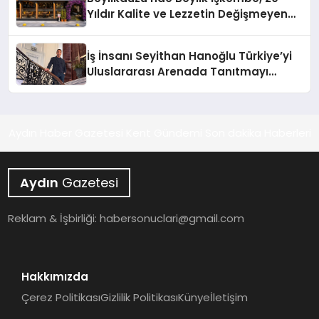
Hayata Geçirecek
Yıldır Kalite ve Lezzetin Değişmeyen
Adresi
İş İnsanı Seyithan Hanoğlu Türkiye’yi
Uluslararası Arenada Tanıtmayı
Hedefliyor
Aydın Haber Gazetesi Kent Gündemi Son dakika Haberleri
Aydın
Gazetesi
Reklam & İşbirliği:
habersonuclari@gmail.com
Hakkımızda
Çerez Politikası
Gizlilik Politikası
Künye
İletişim