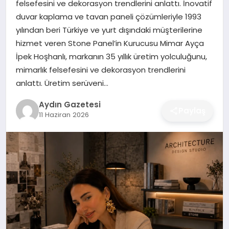
felsefesini ve dekorasyon trendlerini anlattı. İnovatif
MAGAZIN
duvar kaplama ve tavan paneli çözümleriyle 1993
yılından beri Türkiye ve yurt dışındaki müşterilerine
SAĞLIK
hizmet veren Stone Panel’in Kurucusu Mimar Ayça
İpek Hoşhanlı, markanın 35 yıllık üretim yolculuğunu,
EĞITIM
mimarlık felsefesini ve dekorasyon trendlerini
anlattı. Üretim serüveni…
DÜNYA
Aydın Gazetesi
Paylaş
11 Haziran 2026