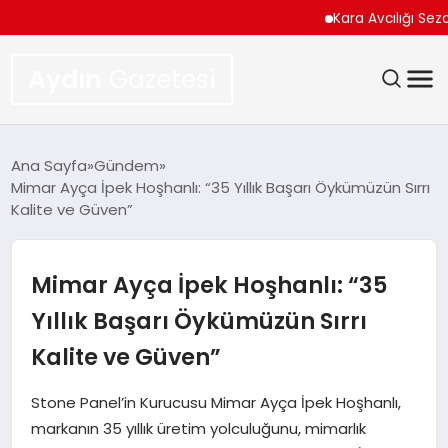
Kara Avcılığı Sezonu 18 
Aydın
Gazetesi
GÜNDEM
Ana Sayfa
Gündem
Mimar Ayça İpek Hoşhanlı: “35 Yıllık Başarı Öykümüzün Sırrı
TEKNOLOJI
Kalite ve Güven”
SPOR
Mimar Ayça İpek Hoşhanlı: “35
EKONOMI
Yıllık Başarı Öykümüzün Sırrı
Kalite ve Güven”
SIYASET
Stone Panel’in Kurucusu Mimar Ayça İpek Hoşhanlı,
YAŞAM
markanın 35 yıllık üretim yolculuğunu, mimarlık