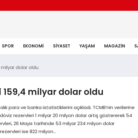
SPOR
EKONOMI
SIYASET
YAŞAM
MAGAZIN
S
 milyar dolar oldu
 159,4 milyar dolar oldu
k para ve banka istatistiklerini açıkladı. TCMB’nin verilerine
 döviz rezervleri 1 milyar 20 milyon dolar artış göstererek 54
rvleri, 26 Mayıs tarihinde 53 milyar 234 milyon dolar
ezervleri ise 822 milyon…