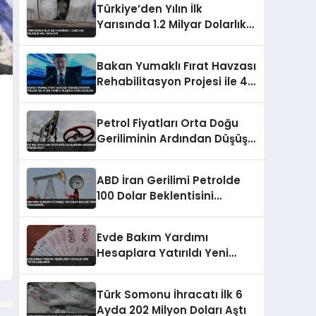
Türkiye’den Yılın İlk
Yarısında 1.2 Milyar Dolarlık
Halı İhracatı
Bakan Yumaklı Fırat Havzası
Rehabilitasyon Projesi ile 40
Bin Haneye Ulaşılacağını
Açıkladı
Petrol Fiyatları Orta Doğu
Geriliminin Ardından Düşüşe
Geçti
ABD İran Gerilimi Petrolde
100 Dolar Beklentisini
Canlandırdı
Evde Bakım Yardımı
Hesaplara Yatırıldı Yeni
Tutar Açıklandı
Türk Somonu İhracatı İlk 6
Ayda 202 Milyon Doları Aştı