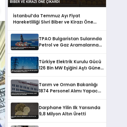
İstanbul’da Temmuz Ayı Fiyat
Hareketliliği Sivri Biber ve Kirazı Öne
Çıkardı
TPAO Bulgaristan Sularında
Petrol ve Gaz Aramalarına
Katılıyor
Türkiye Elektrik Kurulu Gücü
126 Bin MW Eşiğini Aştı Güneş
Enerjisi Payı Arttı
Tarım ve Orman Bakanlığı
1874 Personel Alımı Yapacak
Detaylar Açıklandı
Darphane Yilin Ilk Yarısında
9,8 Milyon Altın Üretti