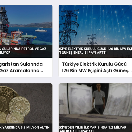
garistan Sularında
Türkiye Elektrik Kurulu Gücü
 Gaz Aramalarına
126 Bin MW Eşiğini Aştı Güneş
Enerjisi Payı Arttı