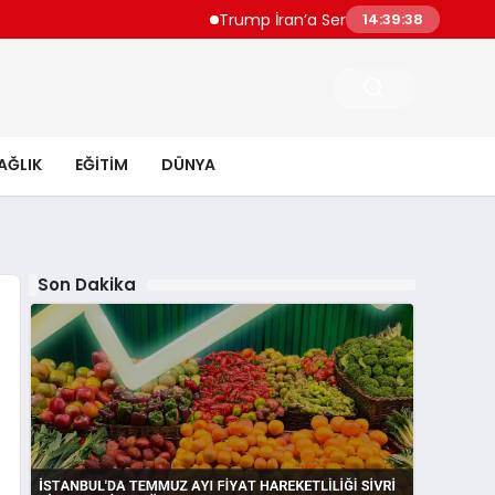
Trump İran’a Sert Çıktı “Çok Ağır Vuracağız
14:39:39
AĞLIK
EĞITIM
DÜNYA
Son Dakika