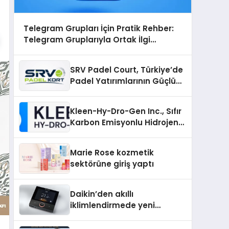
Telegram Grupları İçin Pratik Rehber:
Telegram Gruplarıyla Ortak İlgi
Alanlarında Buluşun
SRV Padel Court, Türkiye’de
Padel Yatırımlarının Güçlü
Markası Olmayı Sürdürüyor
Kleen-Hy-Dro-Gen Inc., Sıfır
Karbon Emisyonlu Hidrojen
Isıtma Teknolojisinde ISO ve
TSSA Düzenleyici Onaylarını
Marie Rose kozmetik
Aldı
sektörüne giriş yaptı
Daikin’den akıllı
iklimlendirmede yeni
dönem: Madoka Plus
Türkiye’de