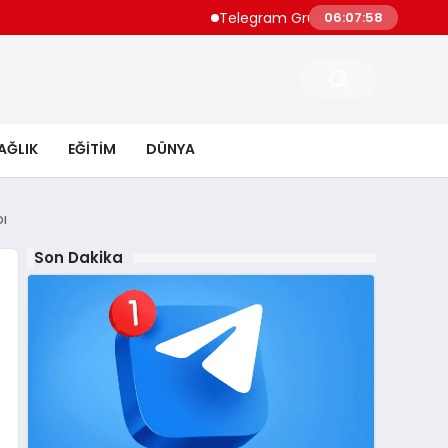
Telegram Grupları İçin Pratik Rehber: Telegr
06:07:59
AĞLIK
EĞITIM
DÜNYA
bı
Son Dakika