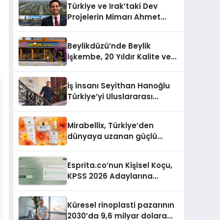
Türkiye ve Irak’taki Dev
Projelerin Mimarı Ahmet
Hasan Salim Beyoğlu, 10
Milyon Metrekarelik “Al Yusuf
Beylikdüzü’nde Beylik
Holding Industrial City”
İşkembe, 20 Yıldır Kalite ve
Projesini Hayata Geçirecek
Lezzetin Değişmeyen Adresi
İş İnsanı Seyithan Hanoğlu
Türkiye’yi Uluslararası
Arenada Tanıtmayı
Hedefliyor
Mirabellix, Türkiye’den
dünyaya uzanan güçlü
büyümesini sürdürüyor
Esprita.co’nun Kişisel Koçu,
KPSS 2026 Adaylarına
Haftalık Çalışma Programı
Kuruyor
Küresel rinoplasti pazarının
2030’da 9,6 milyar dolara