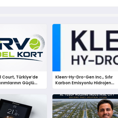
 Court, Türkiye’de
Kleen-Hy-Dro-Gen Inc., Sıfır
ırımlarının Güçlü
Karbon Emisyonlu Hidrojen
Olmayı Sürdürüyor
Isıtma Teknolojisinde ISO ve
TSSA Düzenleyici Onaylarını
Aldı