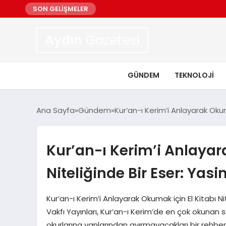
SON GELİŞMELER
Aydın
Gazetesi
GÜNDEM
TEKNOLOJI
Ana Sayfa
Gündem
Kur’an-ı Kerim’i Anlayarak Okuma
Kur’an-ı Kerim’i Anlayar
Niteliğinde Bir Eser: Yasi
Kur’an-ı Kerim’i Anlayarak Okumak için El Kitabı Ni
Vakfı Yayınları, Kur’an-ı Kerim’de en çok okunan su
okurlarına yanlarından ayırmayacakları bir rehber 