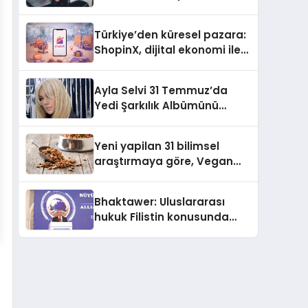
ulaşması bekleniyor
Türkiye’den küresel pazara:
ShopinX, dijital ekonomi ile
gerçek dünya alışverişini bir
araya getirmeyi hedefliyor
Ayla Selvi 31 Temmuz’da
Yedi Şarkılık Albümünü
Yayımladı: “Kayıp Kasetler 1”
Yeni yapilan 31 bilimsel
araştırmaya göre, Vegan
Köpek Maması ve Vegan
Kedi Mamasının İyi
Bhaktawer: Uluslararası
Sindirildiğini Ortaya Koydu
hukuk Filistin konusunda
çifte standart uyguluyor