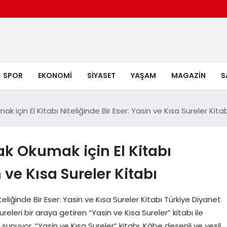
SPOR
EKONOMI
SIYASET
YAŞAM
MAGAZIN
S
k için El Kitabı Niteliğinde Bir Eser: Yasin ve Kısa Sureler Kita
ak Okumak için El Kitabı
n ve Kısa Sureler Kitabı
teliğinde Bir Eser: Yasin ve Kısa Sureler Kitabı Türkiye Diyanet
releri bir araya getiren “Yasin ve Kısa Sureler” kitabı ile
sunuyor. “Yasin ve Kısa Sureler” kitabı, Kâbe desenli ve yeşil