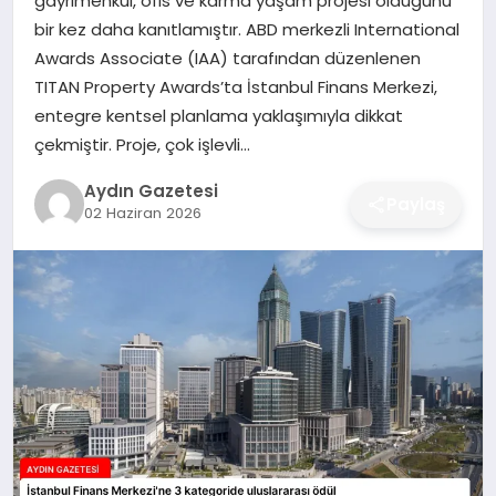
gayrimenkul, ofis ve karma yaşam projesi olduğunu
MAGAZIN
bir kez daha kanıtlamıştır. ABD merkezli International
Awards Associate (IAA) tarafından düzenlenen
SAĞLIK
TITAN Property Awards’ta İstanbul Finans Merkezi,
entegre kentsel planlama yaklaşımıyla dikkat
EĞITIM
çekmiştir. Proje, çok işlevli…
DÜNYA
Aydın Gazetesi
Paylaş
02 Haziran 2026