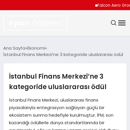
Falcon Aero Group, Kür
Aydın
Gazetesi
GÜNDEM
Ana Sayfa
Ekonomi
İstanbul Finans Merkezi’ne 3 kategoride uluslararası ödül
TEKNOLOJI
SPOR
İstanbul Finans Merkezi’ne 3
kategoride uluslararası ödül
EKONOMI
İstanbul Finans Merkezi, uluslararası finans
SIYASET
piyasalarıyla entegrasyon sağlayan güçlü bir
ekosistem sunma hedefiyle kurulmuştur. İFM, son
YAŞAM
kazandığı ödüllerle dünya standartlarında bir