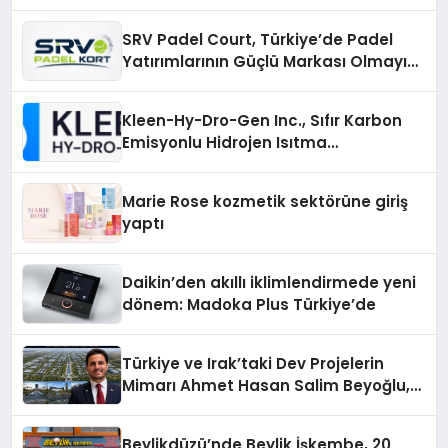
Alanlarında Buluşun
SRV Padel Court, Türkiye’de Padel
Yatırımlarının Güçlü Markası Olmayı
Sürdürüyor
Kleen-Hy-Dro-Gen Inc., Sıfır Karbon
Emisyonlu Hidrojen Isıtma
Teknolojisinde ISO ve TSSA
Düzenleyici Onaylarını Aldı
Marie Rose kozmetik sektörüne giriş
yaptı
Daikin’den akıllı iklimlendirmede yeni
dönem: Madoka Plus Türkiye’de
Türkiye ve Irak’taki Dev Projelerin
Mimarı Ahmet Hasan Salim Beyoğlu,
10 Milyon Metrekarelik “Al Yusuf
Holding Industrial City” Projesini
Beylikdüzü’nde Beylik İşkembe, 20