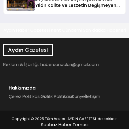
Hayata Geçirecek
Yıldır Kalite ve Lezzetin Değişmeyen
Adresi
Aydın Haber Gazetesi Kent Gündemi Son dakika Haberleri
Aydın
Gazetesi
Reklam & İşbirliği:
habersonuclari@gmail.com
Hakkımızda
Çerez Politikası
Gizlilik Politikası
Künye
İletişim
Copyright © 2025 Tüm hakları AYDIN GAZETESİ 'de saklıdır.
Seobaz Haber Teması