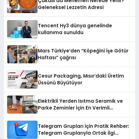
Çakallı’da Menemen Nerede Yenir?
Geleneksel Lezzetin Adresi
Tencent Hy3 dünya genelinde
kullanıma sunuldu
Mars Türkiye’den “Köpeğini İşe Götür
Haftası” çağrısı
Cesur Packaging, Mısır’daki Üretim
Üssünü Büyütüyor
Elektrikli Yerden Isıtma Seramik ve
Parke Zeminler İçin En Verimli
Çözümler
Telegram Grupları İçin Pratik Rehber:
Telegram Gruplarıyla Ortak İlgi