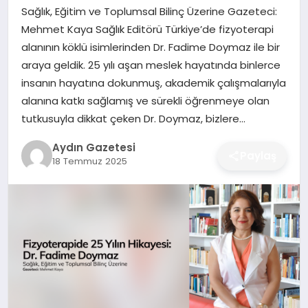
MAGAZIN
Sağlık, Eğitim ve Toplumsal Bilinç Üzerine Gazeteci:
Mehmet Kaya Sağlık Editörü Türkiye’de fizyoterapi
SAĞLIK
alanının köklü isimlerinden Dr. Fadime Doymaz ile bir
araya geldik. 25 yılı aşan meslek hayatında binlerce
EĞITIM
insanın hayatına dokunmuş, akademik çalışmalarıyla
alanına katkı sağlamış ve sürekli öğrenmeye olan
DÜNYA
tutkusuyla dikkat çeken Dr. Doymaz, bizlere…
Aydın Gazetesi
Paylaş
18 Temmuz 2025