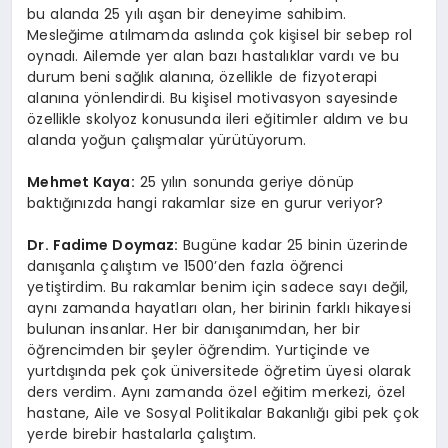
bu alanda 25 yılı aşan bir deneyime sahibim.
Mesleğime atılmamda aslında çok kişisel bir sebep rol
oynadı. Ailemde yer alan bazı hastalıklar vardı ve bu
durum beni sağlık alanına, özellikle de fizyoterapi
alanına yönlendirdi. Bu kişisel motivasyon sayesinde
özellikle skolyoz konusunda ileri eğitimler aldım ve bu
alanda yoğun çalışmalar yürütüyorum.
Mehmet Kaya:
25 yılın sonunda geriye dönüp
baktığınızda hangi rakamlar size en gurur veriyor?
Dr. Fadime Doymaz:
Bugüne kadar 25 binin üzerinde
danışanla çalıştım ve 1500’den fazla öğrenci
yetiştirdim. Bu rakamlar benim için sadece sayı değil,
aynı zamanda hayatları olan, her birinin farklı hikayesi
bulunan insanlar. Her bir danışanımdan, her bir
öğrencimden bir şeyler öğrendim. Yurtiçinde ve
yurtdışında pek çok üniversitede öğretim üyesi olarak
ders verdim. Aynı zamanda özel eğitim merkezi, özel
hastane, Aile ve Sosyal Politikalar Bakanlığı gibi pek çok
yerde birebir hastalarla çalıştım.