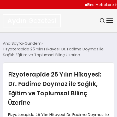
Bina Metrekare İnşaat Ma
Aydın
Gazetesi
GÜNDEM
Ana Sayfa
Gündem
Fizyoterapide 25 Yılın Hikayesi: Dr. Fadime Doymaz ile
TEKNOLOJI
Sağlık, Eğitim ve Toplumsal Bilinç Üzerine
SPOR
Fizyoterapide 25 Yılın Hikayesi:
EKONOMI
Dr. Fadime Doymaz ile Sağlık,
Eğitim ve Toplumsal Bilinç
SIYASET
Üzerine
YAŞAM
Fizyoterapide 25 Yılın Hikayesi: Dr. Fadime Doymaz ile