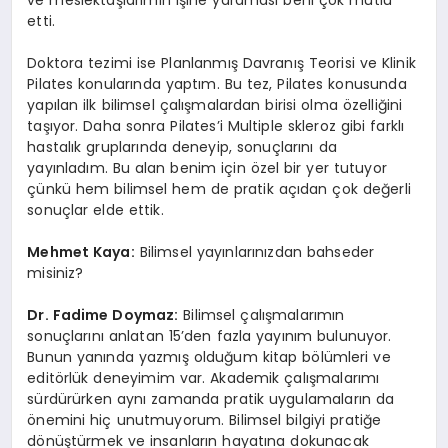
ve meslektaşlarımın işine yaraması beni çok mutlu
etti.
Doktora tezimi ise Planlanmış Davranış Teorisi ve Klinik
Pilates konularında yaptım. Bu tez, Pilates konusunda
yapılan ilk bilimsel çalışmalardan birisi olma özelliğini
taşıyor. Daha sonra Pilates’i Multiple skleroz gibi farklı
hastalık gruplarında deneyip, sonuçlarını da
yayınladım. Bu alan benim için özel bir yer tutuyor
çünkü hem bilimsel hem de pratik açıdan çok değerli
sonuçlar elde ettik.
Mehmet Kaya:
Bilimsel yayınlarınızdan bahseder
misiniz?
Dr. Fadime Doymaz:
Bilimsel çalışmalarımın
sonuçlarını anlatan 15’den fazla yayınım bulunuyor.
Bunun yanında yazmış olduğum kitap bölümleri ve
editörlük deneyimim var. Akademik çalışmalarımı
sürdürürken aynı zamanda pratik uygulamaların da
önemini hiç unutmuyorum. Bilimsel bilgiyi pratiğe
dönüştürmek ve insanların hayatına dokunacak