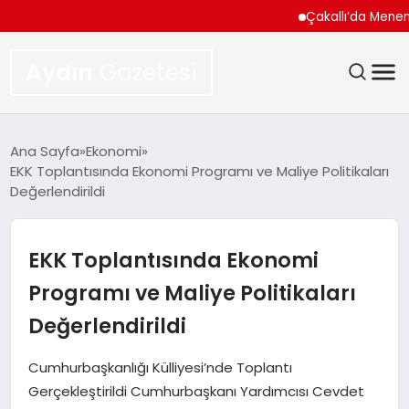
Çakallı’da Menemen Ne
Aydın
Gazetesi
GÜNDEM
Ana Sayfa
Ekonomi
EKK Toplantısında Ekonomi Programı ve Maliye Politikaları
TEKNOLOJI
Değerlendirildi
SPOR
EKK Toplantısında Ekonomi
EKONOMI
Programı ve Maliye Politikaları
Değerlendirildi
SIYASET
Cumhurbaşkanlığı Külliyesi’nde Toplantı
YAŞAM
Gerçekleştirildi Cumhurbaşkanı Yardımcısı Cevdet