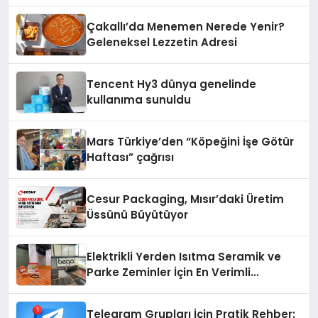
Çakallı’da Menemen Nerede Yenir?
Geleneksel Lezzetin Adresi
Tencent Hy3 dünya genelinde
kullanıma sunuldu
Mars Türkiye’den “Köpeğini İşe Götür
Haftası” çağrısı
Cesur Packaging, Mısır’daki Üretim
Üssünü Büyütüyor
Elektrikli Yerden Isıtma Seramik ve
Parke Zeminler İçin En Verimli
Çözümler
Telegram Grupları İçin Pratik Rehber: