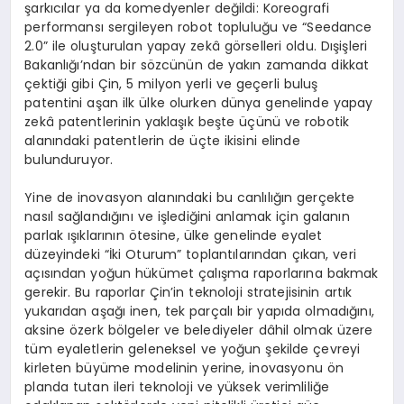
şarkıcılar ya da komedyenler değildi: Koreografi
performansı sergileyen robot topluluğu ve “Seedance
2.0” ile oluşturulan yapay zekâ görselleri oldu. Dışişleri
Bakanlığı’ndan bir sözcünün de yakın zamanda dikkat
çektiği gibi Çin, 5 milyon yerli ve geçerli buluş
patentini aşan ilk ülke olurken dünya genelinde yapay
zekâ patentlerinin yaklaşık beşte üçünü ve robotik
alanındaki patentlerin de üçte ikisini elinde
bulunduruyor.
Yine de inovasyon alanındaki bu canlılığın gerçekte
nasıl sağlandığını ve işlediğini anlamak için galanın
parlak ışıklarının ötesine, ülke genelinde eyalet
düzeyindeki “İki Oturum” toplantılarından çıkan, veri
açısından yoğun hükümet çalışma raporlarına bakmak
gerekir. Bu raporlar Çin’in teknoloji stratejisinin artık
yukarıdan aşağı inen, tek parçalı bir yapıda olmadığını,
aksine özerk bölgeler ve belediyeler dâhil olmak üzere
tüm eyaletlerin geleneksel ve yoğun şekilde çevreyi
kirleten büyüme modelinin yerine, inovasyonu ön
planda tutan ileri teknoloji ve yüksek verimliliğe