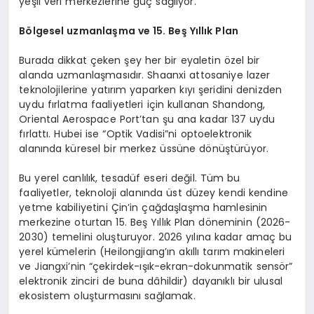
yeşil veri merkezlerine güç sağlıyor.
Bölgesel uzmanlaşma ve 15. Beş Yıllık Plan
Burada dikkat çeken şey her bir eyaletin özel bir
alanda uzmanlaşmasıdır. Shaanxi attosaniye lazer
teknolojilerine yatırım yaparken kıyı şeridini denizden
uydu fırlatma faaliyetleri için kullanan Shandong,
Oriental Aerospace Port’tan şu ana kadar 137 uydu
fırlattı. Hubei ise “Optik Vadisi”ni optoelektronik
alanında küresel bir merkez üssüne dönüştürüyor.
Bu yerel canlılık, tesadüf eseri değil. Tüm bu
faaliyetler, teknoloji alanında üst düzey kendi kendine
yetme kabiliyetini Çin’in çağdaşlaşma hamlesinin
merkezine oturtan 15. Beş Yıllık Plan döneminin (2026-
2030) temelini oluşturuyor. 2026 yılına kadar amaç bu
yerel kümelerin (Heilongjiang’ın akıllı tarım makineleri
ve Jiangxi’nin “çekirdek-ışık-ekran-dokunmatik sensör”
elektronik zinciri de buna dâhildir) dayanıklı bir ulusal
ekosistem oluşturmasını sağlamak.