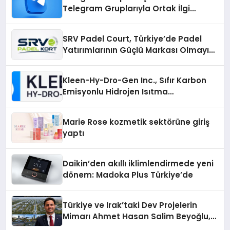
Telegram Gruplarıyla Ortak İlgi
Alanlarında Buluşun
SRV Padel Court, Türkiye’de Padel
Yatırımlarının Güçlü Markası Olmayı
Sürdürüyor
Kleen-Hy-Dro-Gen Inc., Sıfır Karbon
Emisyonlu Hidrojen Isıtma
Teknolojisinde ISO ve TSSA
Düzenleyici Onaylarını Aldı
Marie Rose kozmetik sektörüne giriş
yaptı
Daikin’den akıllı iklimlendirmede yeni
dönem: Madoka Plus Türkiye’de
Türkiye ve Irak’taki Dev Projelerin
Mimarı Ahmet Hasan Salim Beyoğlu,
10 Milyon Metrekarelik “Al Yusuf