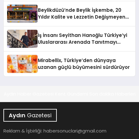
Holding Industrial City” Projesini
Beylikdüzü’nde Beylik İşkembe, 20
Hayata Geçirecek
Yıldır Kalite ve Lezzetin Değişmeyen
Adresi
İş İnsanı Seyithan Hanoğlu Türkiye’yi
Uluslararası Arenada Tanıtmayı
Hedefliyor
Mirabellix, Türkiye’den dünyaya
uzanan güçlü büyümesini sürdürüyor
Aydın Haber Gazetesi Kent Gündemi Son dakika Haberleri
Aydın
Gazetesi
Reklam & İşbirliği:
habersonuclari@gmail.com