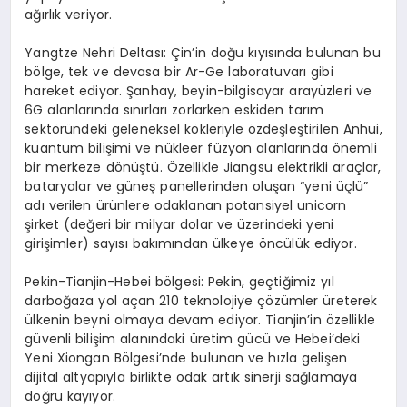
ağırlık veriyor.
Yangtze Nehri Deltası: Çin’in doğu kıyısında bulunan bu
bölge, tek ve devasa bir Ar-Ge laboratuvarı gibi
hareket ediyor. Şanhay, beyin-bilgisayar arayüzleri ve
6G alanlarında sınırları zorlarken eskiden tarım
sektöründeki geleneksel kökleriyle özdeşleştirilen Anhui,
kuantum bilişimi ve nükleer füzyon alanlarında önemli
bir merkeze dönüştü. Özellikle Jiangsu elektrikli araçlar,
bataryalar ve güneş panellerinden oluşan “yeni üçlü”
adı verilen ürünlere odaklanan potansiyel unicorn
şirket (değeri bir milyar dolar ve üzerindeki yeni
girişimler) sayısı bakımından ülkeye öncülük ediyor.
Pekin-Tianjin-Hebei bölgesi: Pekin, geçtiğimiz yıl
darboğaza yol açan 210 teknolojiye çözümler üreterek
ülkenin beyni olmaya devam ediyor. Tianjin’in özellikle
güvenli bilişim alanındaki üretim gücü ve Hebei’deki
Yeni Xiongan Bölgesi’nde bulunan ve hızla gelişen
dijital altyapıyla birlikte odak artık sinerji sağlamaya
doğru kayıyor.