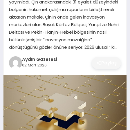
yayımladı. Çin anakarasındaki 31 eyalet düzeyindeki
MAGAZIN
bölgenin hükümet çalışma raporlarını birleştirerek
aktaran makale, Çin’in önde gelen inovasyon
SAĞLIK
merkezleri olan Büyük Körfez Bölgesi, Yangtze Nehri
Deltası ve Pekin-Tianjin-Hebei bölgesinin nasıl
EĞITIM
bütünleşmiş bir “inovasyon mozaiğine”
dönüştüğünü gözler önüne seriyor. 2026 ulusal “İki…
DÜNYA
Aydın Gazetesi
Paylaş
02 Mart 2026