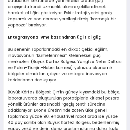
odaklanan sektörlerde yeni nitelikli üretici güç
arayışında kendi uzmanlık alanını şekillendirerek
hareket ettiğini gösteriyor. Eski strateji yerini geniş
kapsamlı ve son derece yerelleştirilmiş “karmaşık bir
yapboza” bırakıyor.
Entegrasyona ivme kazandıran üç itici güç
Bu senenin raporlarındaki en dikkat çekici eğilim,
inovasyonun “kümelenmesi”. Geleneksel güç
merkezleri (Büyük Körfez Bölgesi, Yangtze Nehri Deltası
ve Pekin-Tianjin-Hebei kümesi) yalnızca ekonomik
bölgeler olmaktan çıkıyor ve entegre inovasyon
koridorlarına dönüşüyor.
Büyük Körfez Bölgesi: Çin’in güney kıyısındaki bu bölge,
laboratuvarda oluşturulan prototiplerle kitlesel pazara
yönelik ürünler arasındaki “geçiş testi” sürecine
odaklanıyor. Drone üretiminde zaten ülke geneli
toplamda yüzde 90, endüstriyel robotlarda ise yüzde
40 pay sahibi olan Büyük Körfez Bölgesi, bedenlenmiş
yapay zekâ ve derin deniz araştırmalarına daha fazla