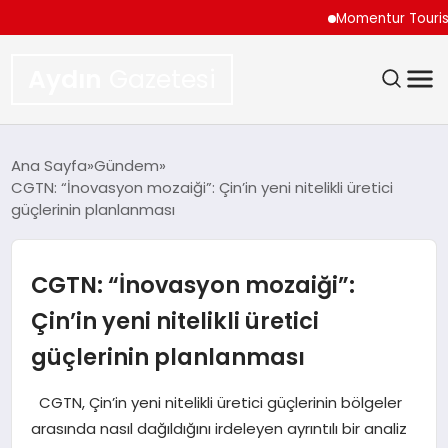
Momentur Tourism & Tr
Aydın
Gazetesi
GÜNDEM
Ana Sayfa
Gündem
CGTN: “İnovasyon mozaiği”: Çin’in yeni nitelikli üretici
TEKNOLOJI
güçlerinin planlanması
SPOR
CGTN: “İnovasyon mozaiği”:
EKONOMI
Çin’in yeni nitelikli üretici
güçlerinin planlanması
SIYASET
CGTN, Çin’in yeni nitelikli üretici güçlerinin bölgeler
YAŞAM
arasında nasıl dağıldığını irdeleyen ayrıntılı bir analiz