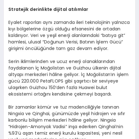
Stratejik derinlikte dijital atılımlar
Eyalet raporları aynı zamanda ileri teknolojinin yalnızca
kıyı bölgelerine özgü olduğu efsanesini de ortadan
kaldırıyor. Veri ve yeşil enerji alanlarındaki “batıya git”
hamlesi, ulusal “Doğunun Verisi, Batının İşlem Gücü”
girişimi öncülüğünde tam gaz devam ediyor.
Serin iklimlerinden ve ucuz enerji olanaklarından
faydalanan İç Moğolistan ve Guizhou ülkenin dijital
altyapı merkezleri hâline geliyor. İç Moğolistan’ın işlem
gücü 220.000 PetaFLOPS gibi şaşırtıcı bir seviyeye
ulaşırken Guizhou 150’den fazla Huawei bulut
ekosistemi ortağını kendisine çekmeyi başardı.
Bir zamanlar kömür ve tuz madenciliğiyle tanınan
Ningxia ve Qinghai, günümüzde yeşil hidrojen ve sıfır
karbonlu bilişim merkezleri hâline geliyor. Ningxia
“Hidrojen-Amonyak Vadisi” inşa ederken Qinghai’nin
%93’ü aşan temiz enerji kurulu kapasitesi, yeni nesil