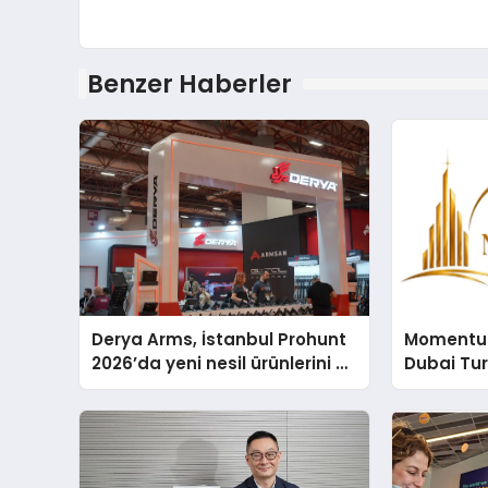
Benzer Haberler
Derya Arms, İstanbul Prohunt
Momentur
2026’da yeni nesil ürünlerini ve
Dubai Tu
global marka vizyonunu
Operasyo
sergiledi
Yaratıyor