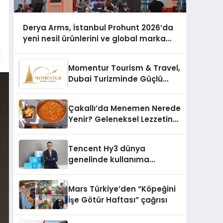
Derya Arms, İstanbul Prohunt 2026’da
yeni nesil ürünlerini ve global marka
vizyonunu sergiledi
Momentur Tourism & Travel,
Dubai Turizminde Güçlü
Operasyon Ağıyla Fark
Yaratıyor
Çakallı’da Menemen Nerede
Yenir? Geleneksel Lezzetin
Adresi
Tencent Hy3 dünya
genelinde kullanıma
sunuldu
Mars Türkiye’den “Köpeğini
İşe Götür Haftası” çağrısı