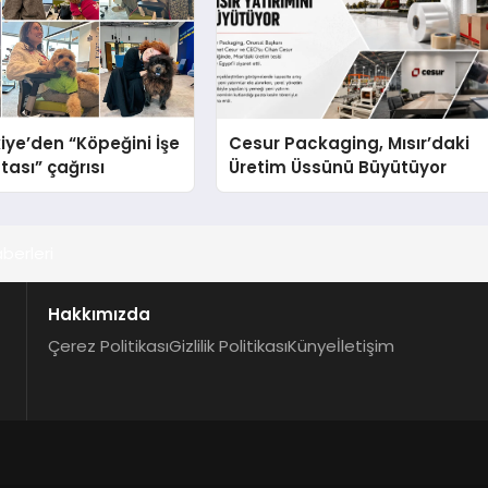
iye’den “Köpeğini İşe
Cesur Packaging, Mısır’daki
tası” çağrısı
Üretim Üssünü Büyütüyor
berleri
Hakkımızda
Çerez Politikası
Gizlilik Politikası
Künye
İletişim