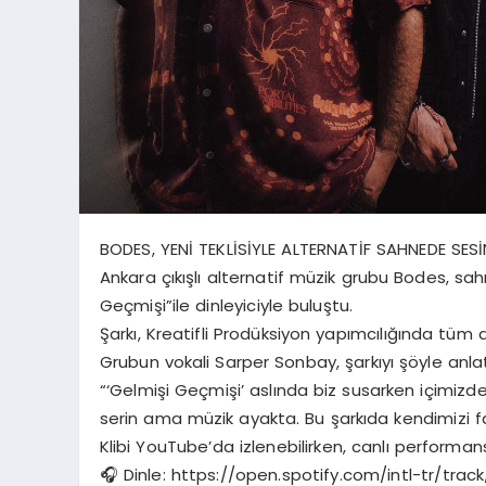
BODES, YENİ TEKLİSİYLE ALTERNATİF SAHNEDE SESİ
Ankara çıkışlı alternatif müzik grubu Bodes, sahne
Geçmişi”ile dinleyiciyle buluştu.
Şarkı, Kreatifli Prodüksiyon yapımcılığında tüm d
Grubun vokali Sarper Sonbay, şarkıyı şöyle anlat
“‘Gelmişi Geçmişi’ aslında biz susarken içimizde
serin ama müzik ayakta. Bu şarkıda kendimizi fa
Klibi YouTube’da izlenebilirken, canlı performa
🎧 Dinle: https://open.spotify.com/intl-tr/t