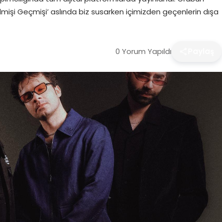
elmişi Geçmişi’ aslında biz susarken içimizden geçenlerin dışa
0 Yorum Yapıldı
Paylaş