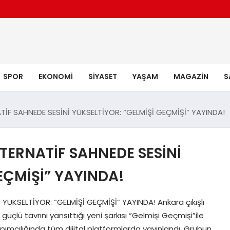
SPOR
EKONOMI
SIYASET
YAŞAM
MAGAZIN
S
ATİF SAHNEDE SESİNİ YÜKSELTİYOR: “GELMİŞİ GEÇMİŞİ” YAYINDA!
LTERNATİF SAHNEDE SESİNİ
EÇMİŞİ” YAYINDA!
 YÜKSELTİYOR: “GELMİŞİ GEÇMİŞİ” YAYINDA! Ankara çıkışlı
üçlü tavrını yansıttığı yeni şarkısı “Gelmişi Geçmişi”ile
yapımcılığında tüm dijital platformlarda yayınlandı. Grubun