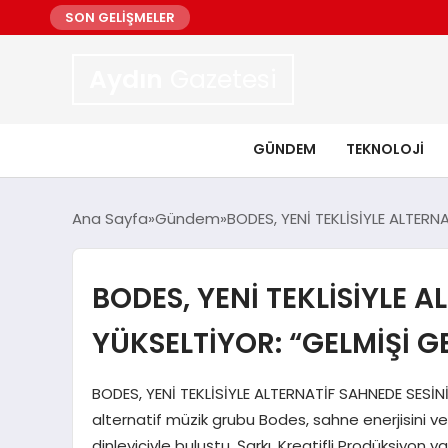
SON GELİŞMELER
Aydın
Gazetesi
GÜNDEM
TEKNOLOJI
Ana Sayfa
Gündem
BODES, YENİ TEKLİSİYLE ALTERN
BODES, YENİ TEKLİSİYLE A
YÜKSELTİYOR: “GELMİŞİ G
BODES, YENİ TEKLİSİYLE ALTERNATİF SAHNEDE SESİNİ
alternatif müzik grubu Bodes, sahne enerjisini ve g
dinleyiciyle buluştu. Şarkı, Kreatifli Prodüksiyon 