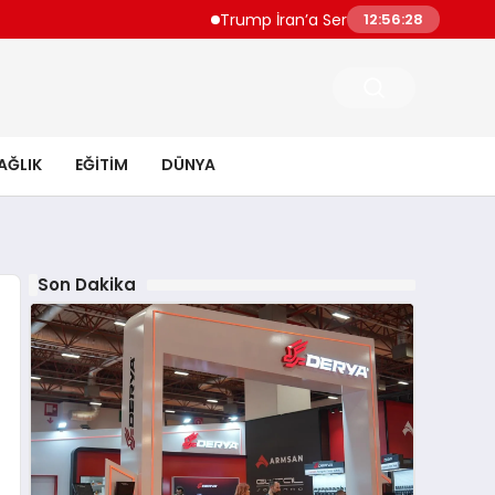
Trump İran’a Sert Çıktı “Çok Ağır Vuracağ
12:56:28
AĞLIK
EĞITIM
DÜNYA
Son Dakika