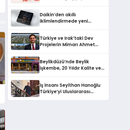
Daikin’den akıllı
iklimlendirmede yeni
dönem: Madoka Plus
Türkiye’de
Türkiye ve Irak’taki Dev
Projelerin Mimarı Ahmet
Hasan Salim Beyoğlu, 10
Milyon Metrekarelik “Al Yusuf
Beylikdüzü’nde Beylik
Holding Industrial City”
İşkembe, 20 Yıldır Kalite ve
Projesini Hayata Geçirecek
Lezzetin Değişmeyen Adresi
İş İnsanı Seyithan Hanoğlu
Türkiye’yi Uluslararası
Arenada Tanıtmayı
Hedefliyor