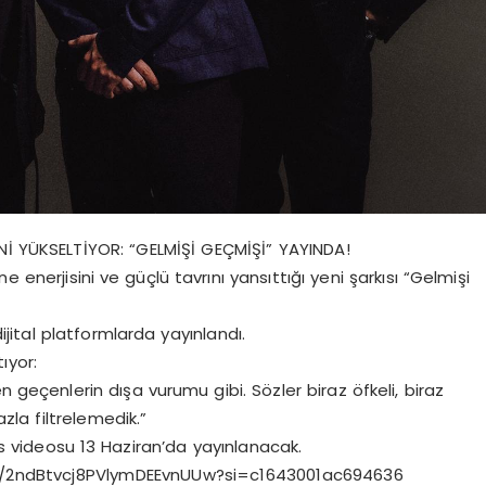
Nİ YÜKSELTİYOR: “GELMİŞİ GEÇMİŞİ” YAYINDA!
 enerjisini ve güçlü tavrını yansıttığı yeni şarkısı “Gelmişi
ijital platformlarda yayınlandı.
ıyor:
n geçenlerin dışa vurumu gibi. Sözler biraz öfkeli, biraz
zla filtrelemedik.”
ns videosu 13 Haziran’da yayınlanacak.
rack/2ndBtvcj8PVlymDEEvnUUw?si=c1643001ac694636