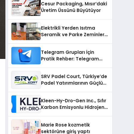
Cesur Packaging, Mısır’daki
Üretim Üssünü Büyütüyor
Elektrikli Yerden Isıtma
Seramik ve Parke Zeminler
İçin En Verimli Çözümler
Telegram Grupları İçin
Pratik Rehber: Telegram
Gruplarıyla Ortak İlgi
Alanlarında Buluşun
SRV Padel Court, Türkiye’de
Padel Yatırımlarının Güçlü
Markası Olmayı Sürdürüyor
Kleen-Hy-Dro-Gen Inc., Sıfır
Karbon Emisyonlu Hidrojen
Isıtma Teknolojisinde ISO ve
TSSA Düzenleyici Onaylarını
Marie Rose kozmetik
Aldı
sektörüne giriş yaptı