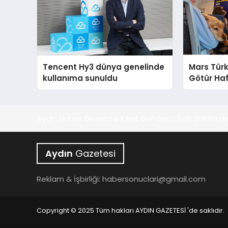
Tencent Hy3 dünya genelinde
Mars Türk
kullanıma sunuldu
Götür Haf
Aydın Haber Gazetesi Kent Gündemi Son dakika Ha
Aydın
Gazetesi
Reklam & İşbirliği:
habersonuclari@gmail.com
Copyright © 2025 Tüm hakları AYDIN GAZETESİ 'de saklıdır.