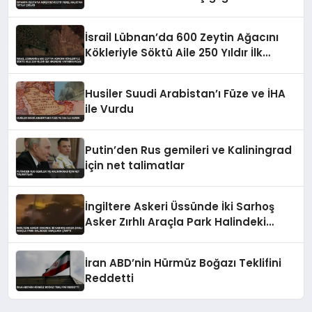
İsrail Lübnan’da 600 Zeytin Ağacını
Kökleriyle Söktü Aile 250 Yıldır İlk
Hasadını Yapamayacak
Husiler Suudi Arabistan’ı Füze ve İHA
ile Vurdu
Putin’den Rus gemileri ve Kaliningrad
için net talimatlar
İngiltere Askeri Üssünde İki Sarhoş
Asker Zırhlı Araçla Park Halindeki
Araçlara Çarptı
İran ABD’nin Hürmüz Boğazı Teklifini
Reddetti