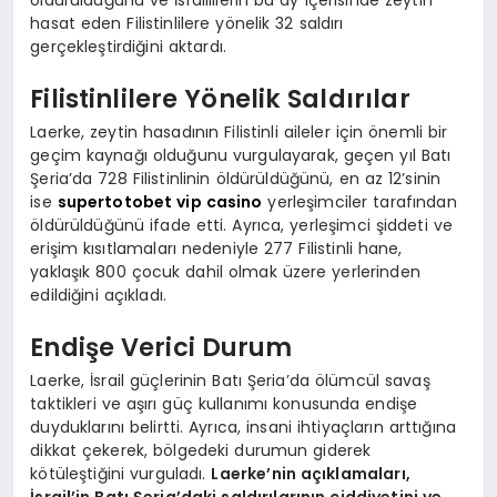
hasat eden Filistinlilere yönelik 32 saldırı
gerçekleştirdiğini aktardı.
Filistinlilere Yönelik Saldırılar
Laerke, zeytin hasadının Filistinli aileler için önemli bir
geçim kaynağı olduğunu vurgulayarak, geçen yıl Batı
Şeria’da 728 Filistinlinin öldürüldüğünü, en az 12’sinin
ise
supertotobet vip casino
yerleşimciler tarafından
öldürüldüğünü ifade etti. Ayrıca, yerleşimci şiddeti ve
erişim kısıtlamaları nedeniyle 277 Filistinli hane,
yaklaşık 800 çocuk dahil olmak üzere yerlerinden
edildiğini açıkladı.
Endişe Verici Durum
Laerke, İsrail güçlerinin Batı Şeria’da ölümcül savaş
taktikleri ve aşırı güç kullanımı konusunda endişe
duyduklarını belirtti. Ayrıca, insani ihtiyaçların arttığına
dikkat çekerek, bölgedeki durumun giderek
kötüleştiğini vurguladı.
Laerke’nin açıklamaları,
İsrail’in Batı Şeria’daki saldırılarının ciddiyetini ve