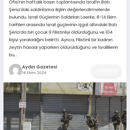
Ofisi’nin haftalık basın toplantısında İsrail’in Batı
MAGAZIN
Şeria’daki saldırılarına ilişkin değerlendirmelerde
bulundu. İsrail Güçlerinin Saldırıları Laerke, 8-14 Ekim
SAĞLIK
tarihleri arasında İsrail güçlerinin işgal altındaki Batı
Şeria’da biri çocuk 9 Filistinliyi öldürdüğünü ve 104
EĞITIM
kişiyi yaraladığını belirtti. Ayrıca, Filistinli bir kadının
zeytin hasadı yaparken öldürüldüğünü ve İsraillilerin
DÜNYA
bu…
Aydın Gazetesi
Paylaş
14 Ekim 2024