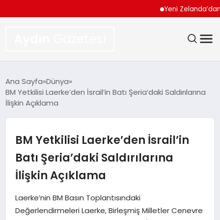
Yeni Zelanda’dan Rusy
Aydın
Gazetesi
GÜNDEM
Ana Sayfa
Dünya
BM Yetkilisi Laerke’den İsrail’in Batı Şeria’daki Saldırılarına
TEKNOLOJI
İlişkin Açıklama
SPOR
BM Yetkilisi Laerke’den İsrail’in
EKONOMI
Batı Şeria’daki Saldırılarına
İlişkin Açıklama
SIYASET
Laerke’nin BM Basın Toplantısındaki
YAŞAM
Değerlendirmeleri Laerke, Birleşmiş Milletler Cenevre