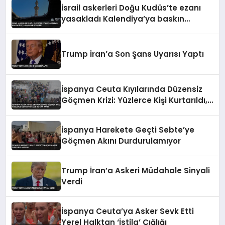
İsrail askerleri Doğu Kudüs’te ezanı
yasakladı Kalendiya’ya baskın
düzenledi
Trump İran’a Son Şans Uyarısı Yaptı
İspanya Ceuta Kıyılarında Düzensiz
Göçmen Krizi: Yüzlerce Kişi Kurtarıldı,
İki Can Kaybı
İspanya Harekete Geçti Sebte’ye
Göçmen Akını Durdurulamıyor
Trump İran’a Askeri Müdahale Sinyali
Verdi
İspanya Ceuta’ya Asker Sevk Etti
Yerel Halktan ‘İstila’ Çığlığı