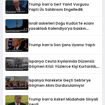
Trump İran’a Sert Yanıt Vurgusu
Yaptı Üs Saldırısını Engelledik
İsrail askerleri Doğu Kudüs’te ezanı
yasakladı Kalendiya’ya baskın
düzenledi
Trump İran’a Son Şans Uyarısı Yaptı
İspanya Ceuta Kıyılarında Düzensiz
Göçmen Krizi: Yüzlerce Kişi Kurtarıldı,
İki Can Kaybı
İspanya Harekete Geçti Sebte’ye
Göçmen Akını Durdurulamıyor
Trump İran’a Askeri Müdahale Sinyali
Verdi