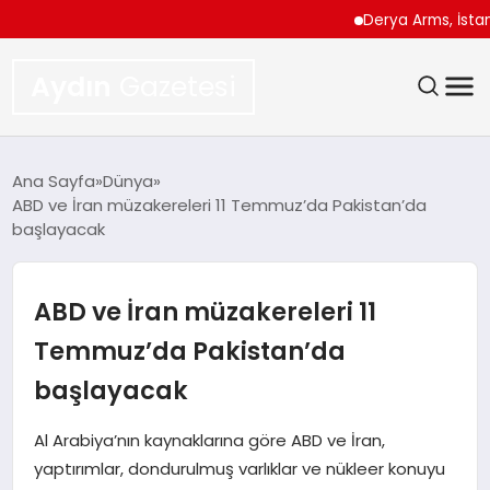
Derya Arms, İstanbul P
Aydın
Gazetesi
GÜNDEM
Ana Sayfa
Dünya
ABD ve İran müzakereleri 11 Temmuz’da Pakistan’da
TEKNOLOJI
başlayacak
SPOR
ABD ve İran müzakereleri 11
EKONOMI
Temmuz’da Pakistan’da
başlayacak
SIYASET
Al Arabiya’nın kaynaklarına göre ABD ve İran,
YAŞAM
yaptırımlar, dondurulmuş varlıklar ve nükleer konuyu