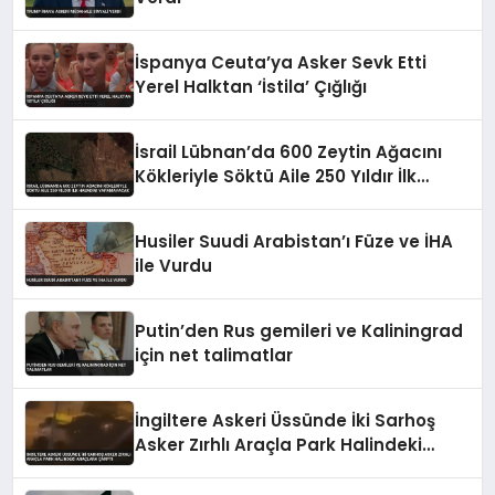
İspanya Ceuta’ya Asker Sevk Etti
Yerel Halktan ‘İstila’ Çığlığı
İsrail Lübnan’da 600 Zeytin Ağacını
Kökleriyle Söktü Aile 250 Yıldır İlk
Hasadını Yapamayacak
Husiler Suudi Arabistan’ı Füze ve İHA
ile Vurdu
Putin’den Rus gemileri ve Kaliningrad
için net talimatlar
İngiltere Askeri Üssünde İki Sarhoş
Asker Zırhlı Araçla Park Halindeki
Araçlara Çarptı