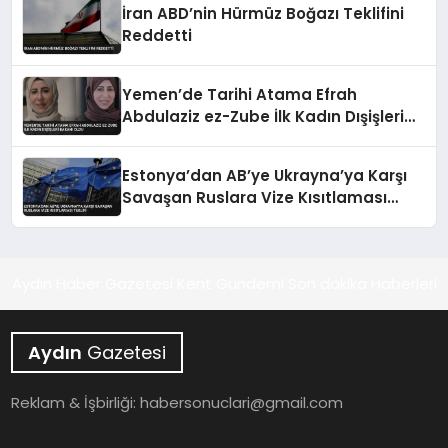
İran ABD’nin Hürmüz Boğazı Teklifini
Reddetti
Yemen’de Tarihi Atama Efrah
Abdulaziz ez-Zube İlk Kadın Dışişleri
Bakanı Oldu
Estonya’dan AB’ye Ukrayna’ya Karşı
Savaşan Ruslara Vize Kısıtlaması
Teklifi
Aydın Haber Gazetesi Kent Gündemi Son dakika Haberleri
Aydın
Gazetesi
Reklam & İşbirliği:
habersonuclari@gmail.com