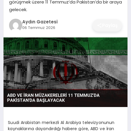
görüşmek üzere 11 Temmuz’da Pakistan’da bir araya
MAGAZIN
gelecek.
SAĞLIK
Aydın Gazetesi
Paylaş
06 Temmuz 2026
EĞITIM
DÜNYA
Suudi Arabistan merkezli Al Arabiya televizyonunun
kaynaklarına dayandırdığı habere göre, ABD ve İran