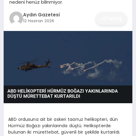
nedeni henüz bilinmiyor.
MAGAZIN
Aydın Gazetesi
Paylaş
SAĞLIK
12 Haziran 2026
EĞITIM
DÜNYA
ABD ordusuna ait bir askeri taarruz helikopteri, dün
Hürmüz Boğazı yakınlarında düştü. Helikopterde
bulunan iki mürettebat, güvenli bir şekilde kurtarıldı.