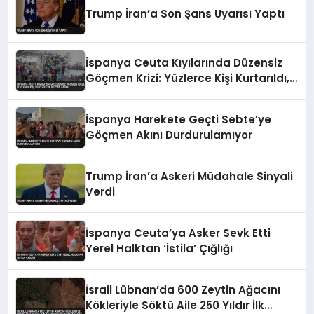
Trump İran’a Son Şans Uyarısı Yaptı
İspanya Ceuta Kıyılarında Düzensiz
Göçmen Krizi: Yüzlerce Kişi Kurtarıldı,
İki Can Kaybı
İspanya Harekete Geçti Sebte’ye
Göçmen Akını Durdurulamıyor
Trump İran’a Askeri Müdahale Sinyali
Verdi
İspanya Ceuta’ya Asker Sevk Etti
Yerel Halktan ‘İstila’ Çığlığı
İsrail Lübnan’da 600 Zeytin Ağacını
Kökleriyle Söktü Aile 250 Yıldır İlk