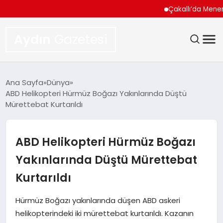
Çakallı’da Menemen N
Aydın
Gazetesi
GÜNDEM
Ana Sayfa
Dünya
ABD Helikopteri Hürmüz Boğazı Yakınlarında Düştü
TEKNOLOJI
Mürettebat Kurtarıldı
SPOR
ABD Helikopteri Hürmüz Boğazı
EKONOMI
Yakınlarında Düştü Mürettebat
Kurtarıldı
SIYASET
Hürmüz Boğazı yakınlarında düşen ABD askeri
YAŞAM
helikopterindeki iki mürettebat kurtarıldı. Kazanın