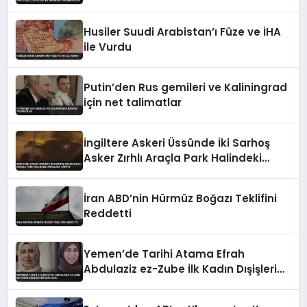
Hasadını Yapamayacak
Husiler Suudi Arabistan’ı Füze ve İHA
ile Vurdu
Putin’den Rus gemileri ve Kaliningrad
için net talimatlar
İngiltere Askeri Üssünde İki Sarhoş
Asker Zırhlı Araçla Park Halindeki
Araçlara Çarptı
İran ABD’nin Hürmüz Boğazı Teklifini
Reddetti
Yemen’de Tarihi Atama Efrah
Abdulaziz ez-Zube İlk Kadın Dışişleri
Bakanı Oldu