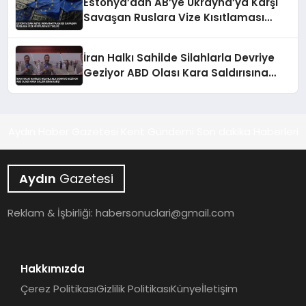
Estonya’dan AB’ye Ukrayna’ya Karşı
Savaşan Ruslara Vize Kısıtlaması
Teklifi
İran Halkı Sahilde Silahlarla Devriye
Geziyor ABD Olası Kara Saldırısına
Karşı
Aydın Haber Gazetesi Kent Gündemi Son dakika Haberleri
Aydın
Gazetesi
Reklam & İşbirliği:
habersonuclari@gmail.com
Hakkımızda
Çerez Politikası
Gizlilik Politikası
Künye
İletişim