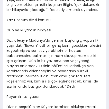
bilgi vermekten şimdilik kaçınan Bilgin, “çok dokunaklı
bir hikayeyle çıkacağız.” ifadeleriyle merak uyandırdı.
Yaz
D
ostum dizisi konusu
Gün ve
R
üyam’ın
hikayesi
Dizi, ailesiyle Mudanya’da yeni bir başlangıç yapan 17
yaşındaki “Rüyam” adlı bir genç kızın, çocukken ailesini
kaybetmiş ve son seviye
alzheimer
hastası
babaannesine bakmak için hem okuyup hem de iki
işte çalışan “
Gün”le
bir yaz boyunca yaşayacağı
olayları anlatacak. Dizinin bölümleri ilerledikçe yeni
karakterlerin ekleneceğini ve heyecanın sürekli
artacağını belirten Bilgin, “çok ama çok tatlı ters
köşelerimiz var, kimisi sizi çok eğlendirecek, kimisi de
sizi bir anda buz gibi donduracak.” Dedi.
Rüyam’ın
asi yapısı
Dizinin başrolü olan Rüyam karakteri oldukça merak