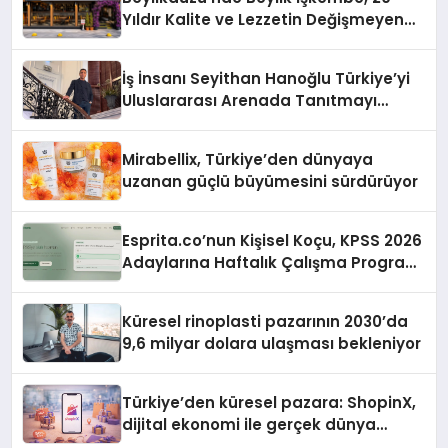
Hayata Geçirecek
Yıldır Kalite ve Lezzetin Değişmeyen
Adresi
İş İnsanı Seyithan Hanoğlu Türkiye’yi
Uluslararası Arenada Tanıtmayı
Hedefliyor
Mirabellix, Türkiye’den dünyaya
uzanan güçlü büyümesini sürdürüyor
Esprita.co’nun Kişisel Koçu, KPSS 2026
Adaylarına Haftalık Çalışma Programı
Kuruyor
Küresel rinoplasti pazarının 2030’da
9,6 milyar dolara ulaşması bekleniyor
Türkiye’den küresel pazara: ShopinX,
dijital ekonomi ile gerçek dünya
alışverişini bir araya getirmeyi