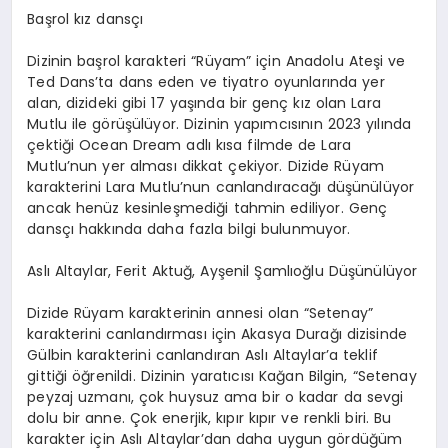
Başrol kız dansçı
Dizinin başrol karakteri “Rüyam” için Anadolu Ateşi ve
Ted
Dans’ta
dans eden ve tiyatro oyunlarında yer
alan, dizideki gibi 17 yaşında bir genç kız olan Lara
Mutlu ile görüşülüyor. Dizinin yapımcısının 2023 yılında
çektiği Ocean
Dream
adlı kısa filmde de Lara
Mutlu’nun yer alması dikkat çekiyor. Dizide Rüyam
karakterini Lara Mutlu’nun canlandıracağı düşünülüyor
ancak henüz kesinleşmediği tahmin ediliyor. Genç
dansçı hakkında daha fazla bilgi bulunmuyor.
Aslı Altaylar, Ferit Aktuğ,
Ayşenil
Şamlıoğlu Düşünülüyor
Dizide Rüyam karakterinin annesi olan “
Setenay
”
karakterini canlandırması için Akasya Durağı dizisinde
Gülbin karakterini canlandıran Aslı
Altaylar’a
teklif
gittiği öğrenildi. Dizinin yaratıcısı Kağan Bilgin,
“
Setenay
peyzaj uzmanı, çok huysuz ama bir o kadar da sevgi
dolu bir anne. Çok enerjik, kıpır kıpır ve renkli biri. Bu
karakter için Aslı
Altaylar’dan
daha uygun gördüğüm