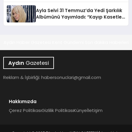
hedefliyor
Ayla Selvi 31 Temmuz’da Yedi Şarkılık
Albümünü Yayımladı: “Kayıp Kasetler
1”
Aydın Haber Gazetesi Kent Gündemi Son dakika Haberleri
Aydın
Gazetesi
Reklam & İşbirliği:
habersonuclari@gmail.com
Hakkımızda
Çerez Politikası
Gizlilik Politikası
Künye
İletişim