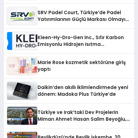
Alanlarında Buluşun
SRV Padel Court, Türkiye’de Padel
Yatırımlarının Güçlü Markası Olmayı
Sürdürüyor
Kleen-Hy-Dro-Gen Inc., Sıfır Karbon
Emisyonlu Hidrojen Isıtma
Teknolojisinde ISO ve TSSA
Düzenleyici Onaylarını Aldı
Marie Rose kozmetik sektörüne giriş
yaptı
Daikin’den akıllı iklimlendirmede yeni
dönem: Madoka Plus Türkiye’de
Türkiye ve Irak’taki Dev Projelerin
Mimarı Ahmet Hasan Salim Beyoğlu,
10 Milyon Metrekarelik “Al Yusuf
Holding Industrial City” Projesini
Beylikdüzü’nde Beylik İşkembe, 20