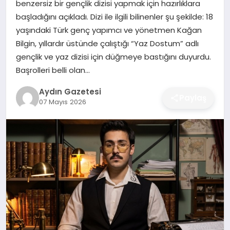
benzersiz bir gençlik dizisi yapmak için hazırlıklara
MAGAZIN
başladığını açıkladı. Dizi ile ilgili bilinenler şu şekilde: 18
yaşındaki Türk genç yapımcı ve yönetmen Kağan
SAĞLIK
Bilgin, yıllardır üstünde çalıştığı “Yaz Dostum” adlı
gençlik ve yaz dizisi için düğmeye bastığını duyurdu.
EĞITIM
Başrolleri belli olan…
DÜNYA
Aydın Gazetesi
Paylaş
07 Mayıs 2026