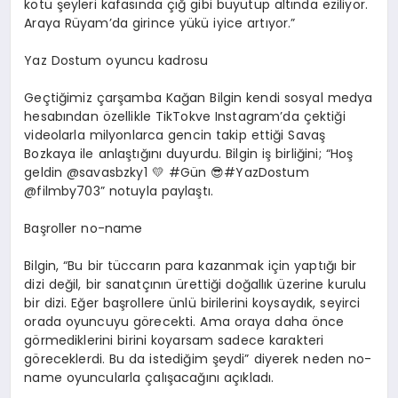
kötü şeyleri kafasında çığ gibi büyütüp altında eziliyor.
Araya
Rüyam’da
girince yükü iyice artıyor.”
Yaz
D
ostum oyuncu kadrosu
Geçtiğimiz çarşamba Kağan Bilgin kendi sosyal medya
hesabından özellikle
TikTok
ve Instagram’da çektiği
videolarla milyonlarca gencin takip ettiği Savaş
Bozkaya ile anlaştığını duyurdu. Bilgin iş birliğini; “Hoş
geldin @savasbzky1
💛
#Gün
😎
#YazDostum
@filmby703” notuyla paylaştı.
Başroller
no
-name
Bilgin, “Bu bir tüccarın para kazanmak için yaptığı bir
dizi değil, bir sanatçının ürettiği doğallık üzerine kurulu
bir dizi. Eğer başrollere ünlü birilerini koysaydık,
seyirci
orada oyuncuyu görecekti. Ama oraya daha önce
görmediklerini birini koyarsam sadece karakteri
göreceklerdi. Bu da istediğim şeydi” diyerek neden
no
-
name oyuncularla çalışacağını açıkladı.