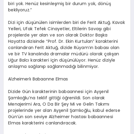
biri yok. Henüz kesinleşmiş bir durum yok, dönüş
bekliyoruz.”
Dizi için düşünülen isimlerden biri de Ferit Aktuğ. Kavak
Yelleri, Ufak Tefek Cinayetler, Eltilerin Savaşı gibi
projelerde yer alan ve son olarak Doktor Başka
Hayatta dizisinde “Prof. Dr. Ekin Kurtulan” karakterini
canlandıran Ferit Aktuğ, dizide
Rüyam’ın
babası olan
ve bir TV kanalında dramalar müdürü olarak çalışan
Uğur Balcı karakteri için düşünülüyor. Henüz diziyle
anlaşma sağlanıp sağlanmadığı bilinmiyor.
Alzheimer
lı
Babaanne Elmas
Dizide Gün karakterinin babaannesi için
Ayşenil
Şamlıoğlu’na teklif gittiği öğrenildi. Son olarak
Menajerimi Ara, O Da Bir Şey Mi ve Gelin Takımı
projelerinde yer alan
Ayşenil
Şamlıoğlu, kabul ederse
Gün’ün son seviye
Alzheimer
hastası babaannesi
Elmas karakterini canlandıracak.