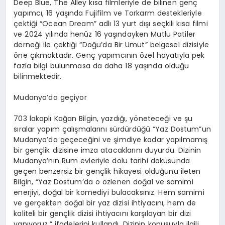
Deep
Blue,
The
Alley
kısa filmleriyle de bilinen genç
yapımcı, 16 yaşında
Fujifilm
ve
Torkarm
destekleriyle
çektiği “Ocean
Dream
” adlı 13 yurt dışı
seçkili
kısa filmi
ve 2024 yılında henüz 16 yaşındayken Mutlu Patiler
derneği ile çektiği “Doğu’da Bir Umut” belgesel dizisiyle
öne çıkmaktadır. Genç yapımcının özel hayatıyla pek
fazla bilgi bulunmasa da daha 18 yaşında olduğu
bilinmektedir.
Mudanya’da geçiyor
703 lakaplı Kağan Bilgin, yazdığı, yöneteceği ve şu
sıralar yapım çalışmalarını sürdürdüğü “Yaz
Dostum”un
Mudanya’da geçeceğini ve şimdiye kadar yapılmamış
bir gençlik dizisine imza atacaklarını duyurdu. Dizinin
Mudanya’nın Rum evleriyle dolu tarihi dokusunda
geçen benzersiz bir gençlik hikayesi olduğunu ileten
Bilgin, “Yaz
Dostum’da
o özlenen doğal ve samimi
enerjiyi, doğal bir komediyi bulacaksınız. Hem samimi
ve gerçekten doğal bir yaz dizisi ihtiyacını, hem de
kaliteli bir gençlik dizisi ihtiyacını karşılayan bir dizi
yapıyoruz.” ifadelerini kullandı. Dizinin konusuyla ilgili