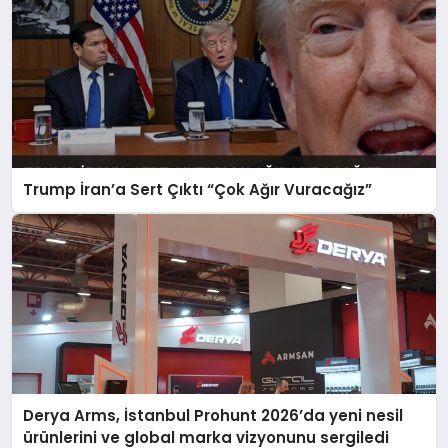
Ankara’nın Ümitköy ve Çayyolu
semtlerinde yeni bir solukla hizmete
giriyor. Bu özel açılış, restoran ve döner
sektöründe uzun yıllara dayanan
deneyimiyle başarılı projelere imza
atmış...
Trump İran’a Sert Çıktı “Çok Ağır Vuracağız”
Derya Arms, İstanbul Prohunt 2026’da yeni nesil
ürünlerini ve global marka vizyonunu sergiledi