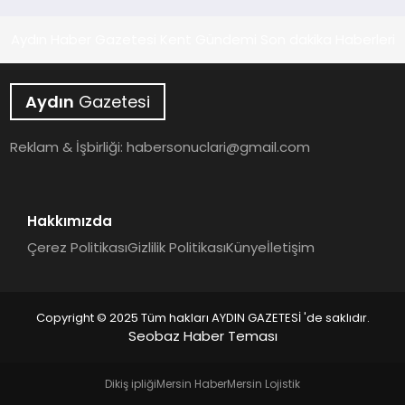
Aydın Haber Gazetesi Kent Gündemi Son dakika Haberleri
Aydın
Gazetesi
Reklam & İşbirliği:
habersonuclari@gmail.com
Hakkımızda
Çerez Politikası
Gizlilik Politikası
Künye
İletişim
Copyright © 2025 Tüm hakları AYDIN GAZETESİ 'de saklıdır.
Seobaz Haber Teması
Dikiş ipliği
Mersin Haber
Mersin Lojistik