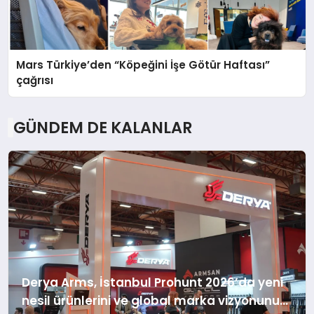
Mars Türkiye’den “Köpeğini İşe Götür Haftası”
çağrısı
GÜNDEM DE KALANLAR
Derya Arms, İstanbul Prohunt 2026’da yeni
nesil ürünlerini ve global marka vizyonunu