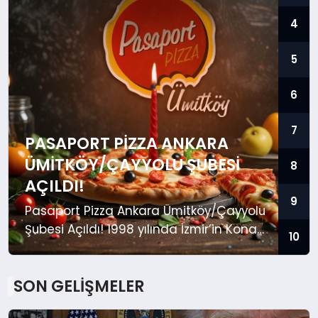
MAGAZIN
4
SAĞLIK
5
EĞITIM
6
DÜNYA
7
PASAPORT PIZZA ANKARA
ÜMITKÖY/ÇAYYOLU ŞUBESI
8
AÇILDI!
9
Pasaport Pizza Ankara Ümitköy/Çayyolu
Şubesi Açıldı! 1998 yılında İzmir’in Konak
10
ilçesi Pasaport semtinde “Her Gün Taze
Hamur” sloganıyla kurulan ve bugün
SON GELİŞMELER
Türkiye’nin birçok şehrinde hizmet veren
yerli markamız Pasaport Pizza,