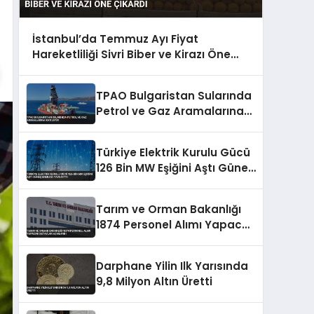
İstanbul’da Temmuz Ayı Fiyat
Hareketliliği Sivri Biber ve Kirazı Öne
Çıkardı
TPAO Bulgaristan Sularında
Petrol ve Gaz Aramalarına
Katılıyor
Türkiye Elektrik Kurulu Gücü
126 Bin MW Eşiğini Aştı Güneş
Enerjisi Payı Arttı
Tarım ve Orman Bakanlığı
1874 Personel Alımı Yapacak
Detaylar Açıklandı
Darphane Yilin Ilk Yarısında
9,8 Milyon Altın Üretti