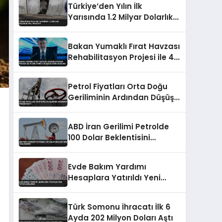
Türkiye’den Yılın İlk
Yarısında 1.2 Milyar Dolarlık
Halı İhracatı
Bakan Yumaklı Fırat Havzası
Rehabilitasyon Projesi ile 40
Bin Haneye Ulaşılacağını
Açıkladı
Petrol Fiyatları Orta Doğu
Geriliminin Ardından Düşüşe
Geçti
ABD İran Gerilimi Petrolde
100 Dolar Beklentisini
Canlandırdı
Evde Bakım Yardımı
Hesaplara Yatırıldı Yeni
Tutar Açıklandı
Türk Somonu İhracatı İlk 6
Ayda 202 Milyon Doları Aştı