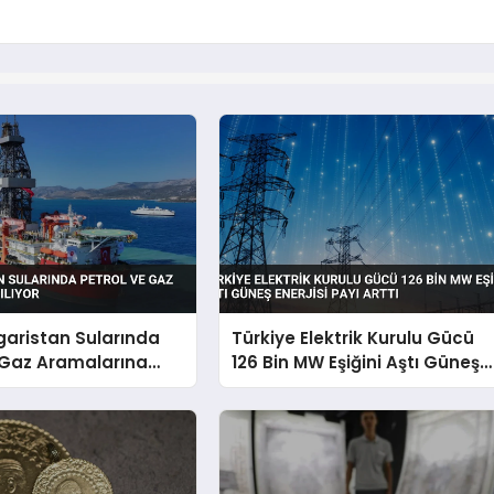
garistan Sularında
Türkiye Elektrik Kurulu Gücü
 Gaz Aramalarına
126 Bin MW Eşiğini Aştı Güneş
Enerjisi Payı Arttı