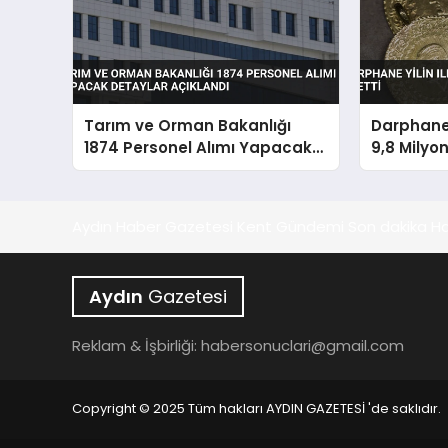
Tarım ve Orman Bakanlığı
Darphane 
1874 Personel Alımı Yapacak
9,8 Milyon
Detaylar Açıklandı
Aydın Haber Gazetesi Kent Gündemi Son dakika Ha
Aydın
Gazetesi
Reklam & İşbirliği:
habersonuclari@gmail.com
Copyright © 2025 Tüm hakları AYDIN GAZETESİ 'de saklıdır.