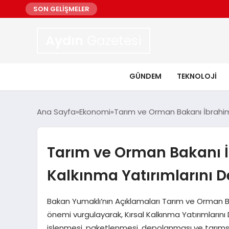
SON GELİŞMELER
Aydın
Gazetesi
GÜNDEM
TEKNOLOJI
Ana Sayfa
Ekonomi
Tarım ve Orman Bakanı İbrahim 
Tarım ve Orman Bakanı İ
Kalkınma Yatırımlarını D
Bakan Yumaklı’nın Açıklamaları Tarım ve Orman Bak
önemi vurgulayarak, Kırsal Kalkınma Yatırımları
işlenmesi, paketlenmesi, depolanması ve tarımsa