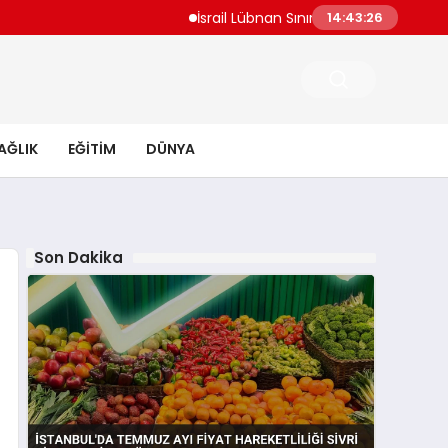
İsrail Lübnan Sınır Müzakereleri Roma’da Y
14:43:27
AĞLIK
EĞITIM
DÜNYA
Son Dakika