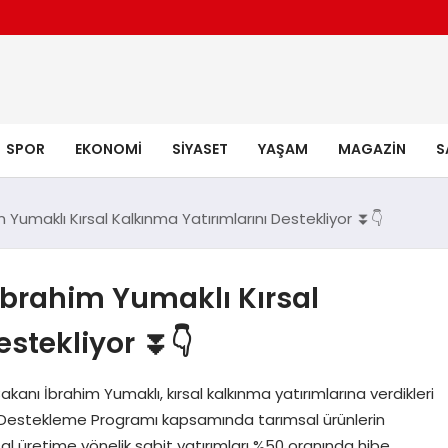
SPOR
EKONOMI
SIYASET
YAŞAM
MAGAZIN
S
Yumaklı Kırsal Kalkınma Yatırımlarını Destekliyor ⏬👇
brahim Yumaklı Kırsal
estekliyor ⏬👇
anı İbrahim Yumaklı, kırsal kalkınma yatırımlarına verdikleri
nı Destekleme Programı kapsamında tarımsal ürünlerin
l üretime yönelik sabit yatırımları %50 oranında hibe